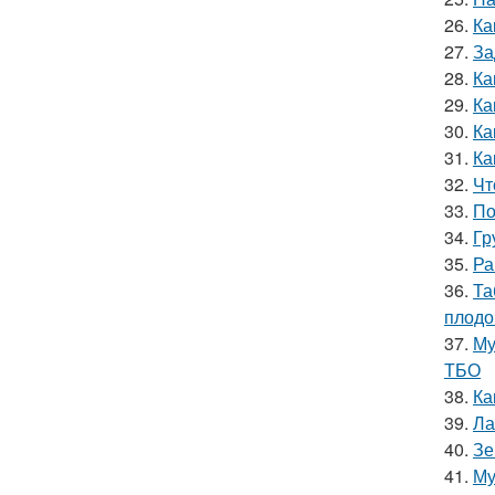
26.
Ка
27.
За
28.
Ка
29.
Ка
30.
Ка
31.
Ка
32.
Чт
33.
По
34.
Гр
35.
Ра
36.
Та
плодо
37.
Му
ТБО
38.
Ка
39.
Ла
40.
Зе
41.
Му