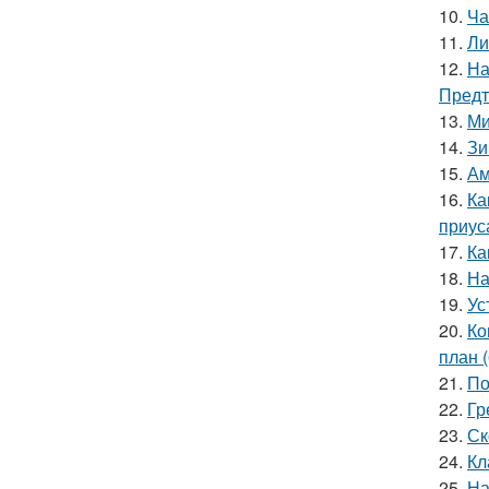
10.
Ча
11.
Ли
12.
На
Предт
13.
Ми
14.
Зи
15.
Ам
16.
Ка
приус
17.
Ка
18.
На
19.
Ус
20.
Ко
план 
21.
По
22.
Гр
23.
Ск
24.
Кл
25.
На