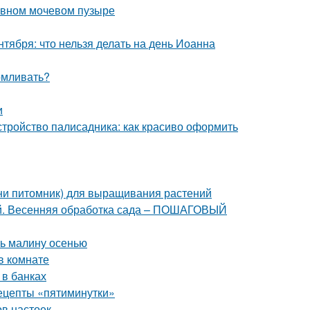
тивном мочевом пузыре
тября: что нельзя делать на день Иоанна
рмливать?
и
стройство палисадника: как красиво оформить
ини питомник) для выращивания растений
ней. Весенняя обработка сада – ПОШАГОВЫЙ
ть малину осенью
в комнате
 в банках
рецепты «пятиминутки»
ов настоек