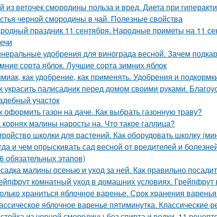
й из веточек смородины польза и вред. Диета при гиперак
стья черной смородины в чай. Полезные свойства
родный праздник 11 сентября. Народные приметы на 11 сен
ечи
неральные удобрения для винограда весной. Зачем подка
мние сорта яблок. Лучшие сорта зимних яблок
миак, как удобрение, как применять. Удобрения и подкормк
к украсить палисадник перед домом своими руками. Благоу
адебный участок
к оформить газон на даче. Как выбрать газонную траву?
 корнях малины наросты на. Что такое галлица?
тройство школки для растений. Как оборудовать школку (м
гда и чем опрыскивать сад весной от вредителей и болез
(6 обязательных этапов)
садка малины осенью и уход за ней. Как правильно посади
ейпфрут комнатный уход в домашних условиях. Грейпфрут 
олько храниться яблочное варенье. Срок хранения варенья
ассическое яблочное варенье пятиминутка. Классические 
стойка из черной смородины без спирта и водки. 11 рецепт