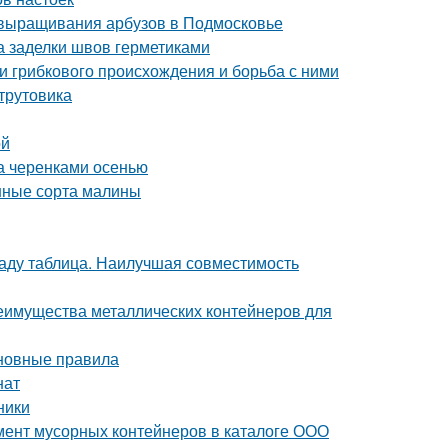
 выращивания арбузов в Подмосковье
а заделки швов герметиками
ни грибкового происхождения и борьба с ними
-трутовика
ой
да черенками осенью
нные сорта малины
саду таблица. Наилучшая совместимость
еимущества металлических контейнеров для
сновные правила
нат
ники
мент мусорных контейнеров в каталоге ООО