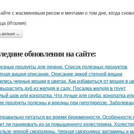
айте с жасминовым рисом и мечтами о том дне, когда снова
цца (Италия)
ь дальше →
ледние обновления на сайте:
езные продукты для печени. Список полезных продуктов
пная вишня описание. Описание дикой степной вишни
елись черные мошки в цветах. Как избавиться от мошек в 
 вырастить дуб из желудя в саду. Посадка желудя в грунт
лый шов или конопатка. Что лучше для сруба: конопатка ил
ие продукты полезны и вредны при гипотиреозе. Заболев
 правильно питаться во время беременности. Особенности
ит ли паниковать из-за повышенного холестерина. Холестер
ользе черной смородины. Черная смородина: витамины и 