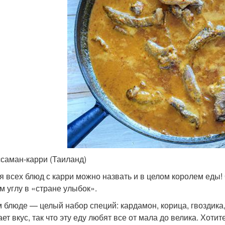
ссаман-карри (Таиланд)
я всех блюд с карри можно назвать и в целом королем еды! 
м углу в «стране улыбок».
м блюде — целый набор специй: кардамон, корица, гвоздика
ает вкус, так что эту еду любят все от мала до велика. Хот