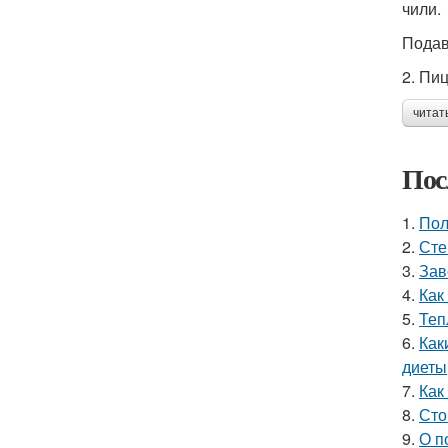
чили.
Подав
2. Пи
читат
Пос
1.
Пол
2.
Сте
3.
Зав
4.
Как
5.
Теп
6.
Как
диеты
7.
Как
8.
Сто
9.
О п