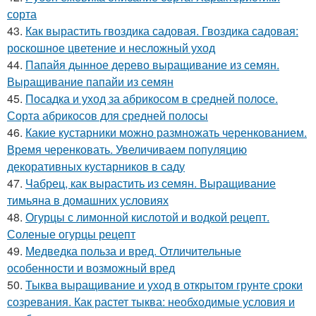
сорта
43.
Как вырастить гвоздика садовая. Гвоздика садовая:
роскошное цветение и несложный уход
44.
Папайя дынное дерево выращивание из семян.
Выращивание папайи из семян
45.
Посадка и уход за абрикосом в средней полосе.
Сорта абрикосов для средней полосы
46.
Какие кустарники можно размножать черенкованием.
Время черенковать. Увеличиваем популяцию
декоративных кустарников в саду
47.
Чабрец, как вырастить из семян. Выращивание
тимьяна в домашних условиях
48.
Огурцы с лимонной кислотой и водкой рецепт.
Соленые огурцы рецепт
49.
Медведка польза и вред. Отличительные
особенности и возможный вред
50.
Тыква выращивание и уход в открытом грунте сроки
созревания. Как растет тыква: необходимые условия и