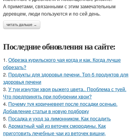
А приметами, связанными с этим замечательным
деревцем, люди пользуются и по сей день.
читать дальше →
Последние обновления на сайте:
1.
Обрезка курильского чая когда и как. Когда лучше
обрезать?
2.
Продукты для здоровья печени. Топ-5 продуктов для
здоровья печени
3.
У туи изнутри хвоя рыжего цвета.. Проблема с туей.
Что предпринять при побурении хвои?
4.
Почему туя коричневеет после посадки осенью.
Добавление статьи в новую подборку
5.
Посадка и уход за лимонником. Как посадить
6.
Ароматный чай из веточек смородины. Как
приготовить лечебные чаи из веточек вишни,