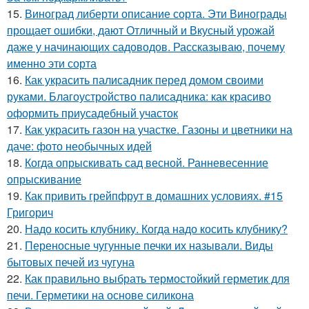
15.
Виноград либерти описание сорта. Эти Винограды
прощает ошибки, дают Отличный и Вкусный урожай
даже у начинающих садоводов. Рассказываю, почему
именно эти сорта
16.
Как украсить палисадник перед домом своими
руками. Благоустройство палисадника: как красиво
оформить приусадебный участок
17.
Как украсить газон на участке. Газоны и цветники на
даче: фото необычных идей
18.
Когда опрыскивать сад весной. Ранневесенние
опрыскивание
19.
Как привить грейпфрут в домашних условиях. #15
Григорич
20.
Надо косить клубнику. Когда надо косить клубнику?
21.
Переносные чугунные печки их называли. Виды
бытовых печей из чугуна
22.
Как правильно выбрать термостойкий герметик для
печи. Герметики на основе силикона