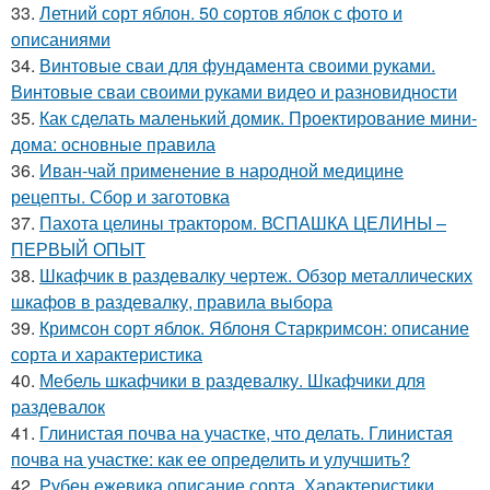
33.
Летний сорт яблон. 50 сортов яблок с фото и
описаниями
34.
Винтовые сваи для фундамента своими руками.
Винтовые сваи своими руками видео и разновидности
35.
Как сделать маленький домик. Проектирование мини-
дома: основные правила
36.
Иван-чай применение в народной медицине
рецепты. Сбор и заготовка
37.
Пахота целины трактором. ВСПАШКА ЦЕЛИНЫ –
ПЕРВЫЙ ОПЫТ
38.
Шкафчик в раздевалку чертеж. Обзор металлических
шкафов в раздевалку, правила выбора
39.
Кримсон сорт яблок. Яблоня Старкримсон: описание
сорта и характеристика
40.
Мебель шкафчики в раздевалку. Шкафчики для
раздевалок
41.
Глинистая почва на участке, что делать. Глинистая
почва на участке: как ее определить и улучшить?
42.
Рубен ежевика описание сорта. Характеристики