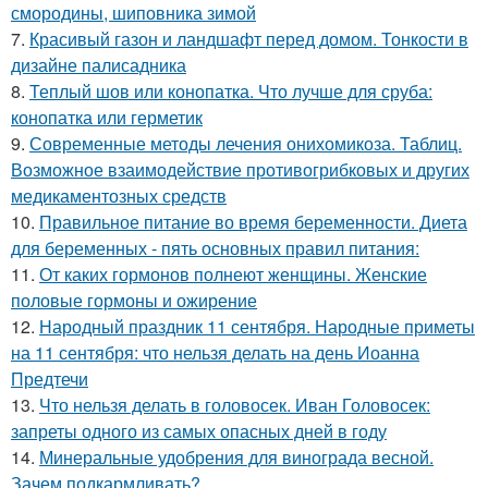
смородины, шиповника зимой
7.
Красивый газон и ландшафт перед домом. Тонкости в
дизайне палисадника
8.
Теплый шов или конопатка. Что лучше для сруба:
конопатка или герметик
9.
Современные методы лечения онихомикоза. Таблиц.
Возможное взаимодействие противогрибковых и других
медикаментозных средств
10.
Правильное питание во время беременности. Диета
для беременных - пять основных правил питания:
11.
От каких гормонов полнеют женщины. Женские
половые гормоны и ожирение
12.
Народный праздник 11 сентября. Народные приметы
на 11 сентября: что нельзя делать на день Иоанна
Предтечи
13.
Что нельзя делать в головосек. Иван Головосек:
запреты одного из самых опасных дней в году
14.
Минеральные удобрения для винограда весной.
Зачем подкармливать?