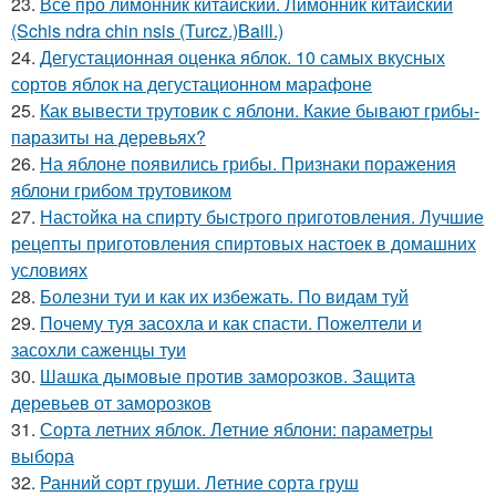
23.
Все про лимонник китайский. Лимонник китайский
(Schis ndra chin nsis (Turcz.)Baill.)
24.
Дегустационная оценка яблок. 10 самых вкусных
сортов яблок на дегустационном марафоне
25.
Как вывести трутовик с яблони. Какие бывают грибы-
паразиты на деревьях?
26.
На яблоне появились грибы. Признаки поражения
яблони грибом трутовиком
27.
Настойка на спирту быстрого приготовления. Лучшие
рецепты приготовления спиртовых настоек в домашних
условиях
28.
Болезни туи и как их избежать. По видам туй
29.
Почему туя засохла и как спасти. Пожелтели и
засохли саженцы туи
30.
Шашка дымовые против заморозков. Защита
деревьев от заморозков
31.
Сорта летних яблок. Летние яблони: параметры
выбора
32.
Ранний сорт груши. Летние сорта груш