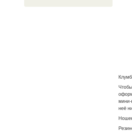
Клумб
Чтобы
оформ
мини-
неё н
Ношен
Резин