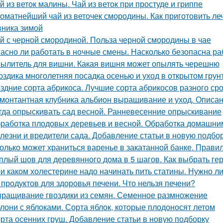
й из веток малины. Чай из веток при простуде и гриппе
оматнейший чай из веточек смородины. Как приготовить ле
ника зимой
й с черной смородиной. Польза черной смородины в чае
асно ли работать в ночные смены. Насколько безопасна ра
ылитель для вишни. Какая вишня может опылять черешню
оздика многолетняя посадка осенью и уход в открытом грун
здние сорта абрикоса. Лучшие сорта абрикосов разного ср
монтантная клубника альбион выращивание и уход. Описан
гда опрыскивать сад весной. Ранневесенние опрыскивание
работка плодовых деревьев и весной. Обработка домашни
лезни и вредители сада. Добавление статьи в новую подбо
олько может храниться варенье в закатанной банке. Прави
плый шов для деревянного дома в 5 шагов. Как выбрать ге
и каком холестерине надо начинать пить статины. Нужно л
 продуктов для здоровья печени. Что нельзя печени?
ращивание гвоздики из семян. Семенное размножение
лони с яблоками. Сорта яблок, которые плодоносят летом
рта осенних груш. Добавление статьи в новую подборку