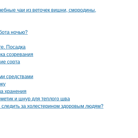
чебные чаи из веточек вишни, смородины,
бота ночью?
те. Посадка
ока созревания
ие сорта
ми средствами
рку
ла хранения
рметик и шнур для теплого шва
и следить за холестерином здоровым людям?