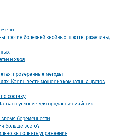
печени
ы против болезней хвойных: шютте, ржавчины,
йных
етки и хвоя
цветах: проверенные методы
виях. Как вывести мошек из комнатных цветов
 по составу
Названо условие для продления майских
о время беременности
ния больше всего?
вильно выполнять упражнения