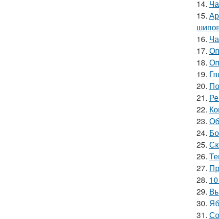
14.
Ча
15.
Ар
шипов
16.
Ча
17.
Оп
18.
Оп
19.
Гв
20.
По
21.
Ре
22.
Ко
23.
Об
24.
Бо
25.
Ск
26.
Те
27.
Пр
28.
10
29.
Вы
30.
Яб
31.
Со