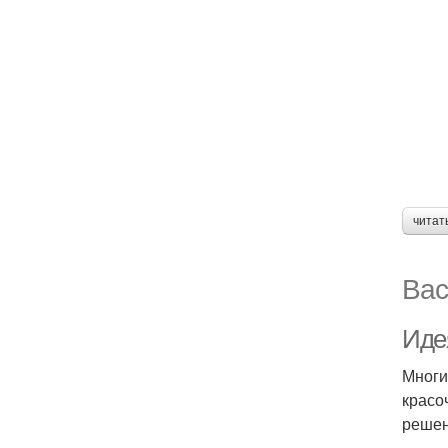
читат
Вас
Иде
Многи
красо
решен