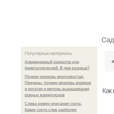
Сад
Популярные материалы
И
Алюминиевый радиатор или
биметаллический. В чем разница?
Почему морковь многохвостая.
Причины, почему морковь корявая
и рогатая и методы выращивания
Как
ровных корнеплодов
Слива ромен описание сорта.
Какие сорта слив наиболее