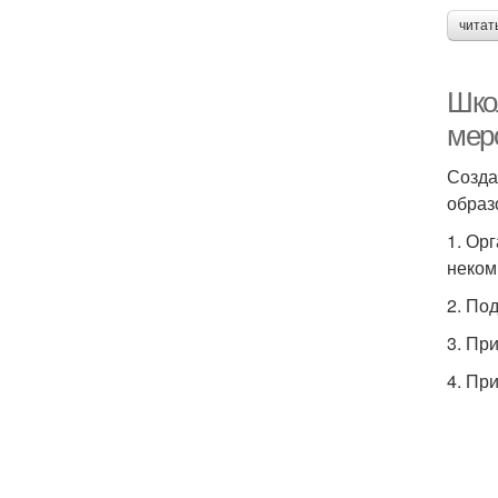
читат
Шко
мер
Созда
образ
1. Ор
неком
2. По
3. Пр
4. Пр