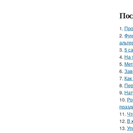
Пос
1.
Про
2.
Фун
альте
3.
5 с
4.
На 
5.
Мет
6.
Зав
7.
Как
8.
Пер
9.
Нат
10.
Ро
празд
11.
Чт
12.
В 
13.
Уп