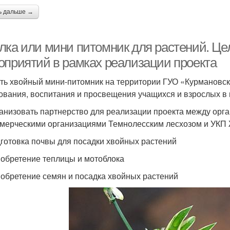
ь дальше →
лка или мини питомник для растений. Цел
оприятий в рамках реализации проекта
ть хвойный мини-питомник на территории ГУО «Курмановс
ования, воспитания и просвещения учащихся и взрослых в 
ганизовать партнерство для реализации проекта между орг
мерческими организациями Темнолесским лесхозом и УКП
дготовка почвы для посадки хвойных растений
иобретение теплицы и мотоблока
иобретение семян и посадка хвойных растений