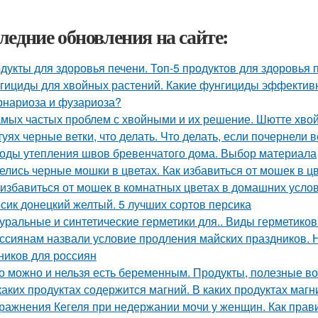
ледние обновления на сайте:
дукты для здоровья печени. Топ-5 продуктов для здоровья 
гициды для хвойных растений. Какие фунгициды эффективн
рнариоза и фузариоза?
амых частых проблем с хвойными и их решение. Шютте хво
туях черные ветки, что делать. Что делать, если почернели в
оды утепления швов бревенчатого дома. Выбор материала
елись черные мошки в цветах. Как избавиться от мошек в 
 избавиться от мошек в комнатных цветах в домашних усло
сик донецкий желтый. 5 лучших сортов персика
уральные и синтетические герметики для.. Виды герметиков
ссиянам назвали условие продления майских праздников. 
ников для россиян
о можно и нельзя есть беременным. Продукты, полезные в
каких продуктах содержится магний. В каких продуктах маг
ражнения Кегеля при недержании мочи у женщин. Как пра