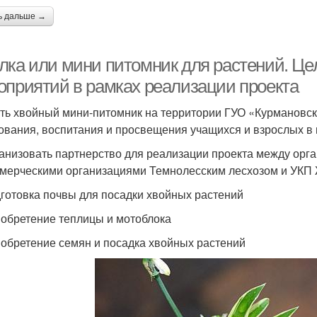
ь дальше →
лка или мини питомник для растений. Цел
оприятий в рамках реализации проекта
ть хвойный мини-питомник на территории ГУО «Курмановс
ования, воспитания и просвещения учащихся и взрослых в 
ганизовать партнерство для реализации проекта между орг
мерческими организациями Темнолесским лесхозом и УКП
дготовка почвы для посадки хвойных растений
иобретение теплицы и мотоблока
иобретение семян и посадка хвойных растений