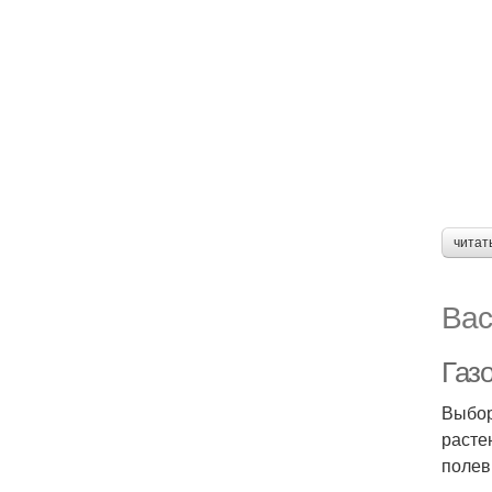
читат
Вас
Газо
Выбор
расте
полев