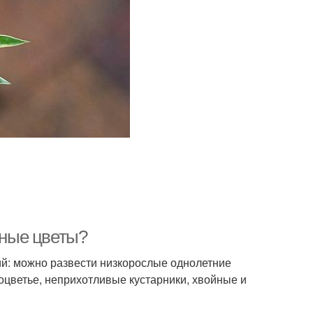
нные цветы?
ий: можно развести низкорослые однолетние
оцветье, неприхотливые кустарники, хвойные и