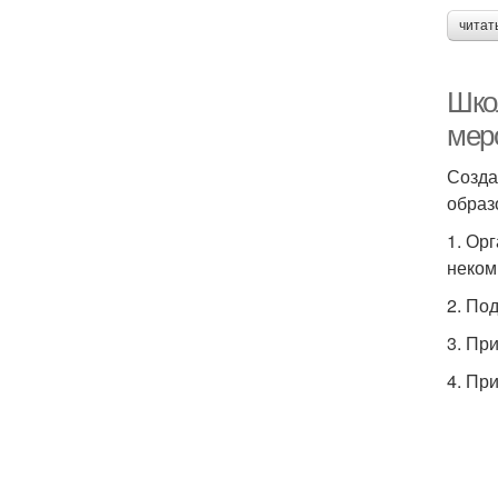
читат
Шко
мер
Созда
образ
1. Ор
неком
2. По
3. Пр
4. Пр