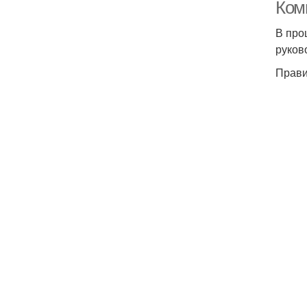
Ком
В про
руков
Прави