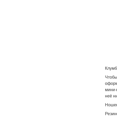
Клумб
Чтобы
оформ
мини-
неё н
Ношен
Резин