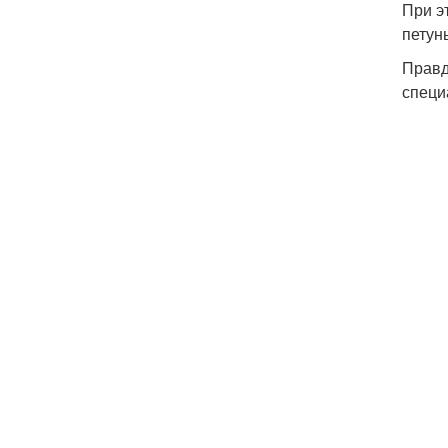
При э
петунь
Правд
специ