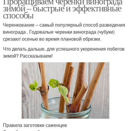
Проращиваем черенки винограда
зимой – быстрые и эффективные
способы
Черенкование – самый популярный способ разведения
Виноградная школка
Уход за виноградом
винограда . Годовалые черенки винограда (чубуки)
срезают осенью во время плановой обрезки.
Что делать дальше, для успешного укоренения побегов
зимой? Рассказываем!
Виноград в школке
Школка в теплице
Школка при
органическом
Школка для лилий
выращивании
Правила заготовки саженцев