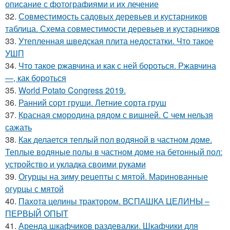
описание с фотографиями и их лечение
32.
Совместимость садовых деревьев и кустарников
таблица. Схема совместимости деревьев и кустарников
33.
Утепленная шведская плита недостатки. Что такое
УШП
34.
Что такое ржавчина и как с ней бороться. Ржавчина
—, как бороться
35.
World Potato Congress 2019.
36.
Ранний сорт груши. Летние сорта груш
37.
Красная смородина рядом с вишней. С чем нельзя
сажать
38.
Как делается теплый пол водяной в частном доме.
Теплые водяные полы в частном доме на бетонный пол:
устройство и укладка своими руками
39.
Огурцы на зиму рецепты с мятой. Маринованные
огурцы с мятой
40.
Пахота целины трактором. ВСПАШКА ЦЕЛИНЫ –
ПЕРВЫЙ ОПЫТ
41.
Аренда шкафчиков раздевалки. Шкафчики для