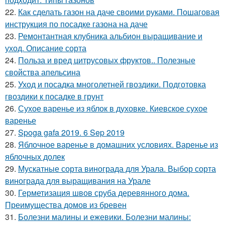
22.
Как сделать газон на даче своими руками. Пошаговая
инструкция по посадке газона на даче
23.
Ремонтантная клубника альбион выращивание и
уход. Описание сорта
24.
Польза и вред цитрусовых фруктов.. Полезные
свойства апельсина
25.
Уход и посадка многолетней гвоздики. Подготовка
гвоздики к посадке в грунт
26.
Сухое варенье из яблок в духовке. Киевское сухое
варенье
27.
Spoga gafa 2019. 6 Sep 2019
28.
Яблочное варенье в домашних условиях. Варенье из
яблочных долек
29.
Мускатные сорта винограда для Урала. Выбор сорта
винограда для выращивания на Урале
30.
Герметизация швов сруба деревянного дома.
Преимущества домов из бревен
31.
Болезни малины и ежевики. Болезни малины: