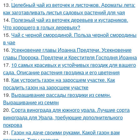
13.
Целебный чай из веточек и листочков. Ароматы лета:
как заготавливать листья садовых растений для чая
14.
Полезный чай из веточек деревьев и кустарников.
Что хорошего в голых деревьях?
15.
Чай с черной смородиной. Польза черной смородины
в чае
16.
Усекновение главы Иоанна Предтечи. Усекновение
главы Пророка, Предтечи и Крестителя Господня Иоанна
17.
10 самых красивых и устойчивых гвоздик для вашего
сада. Описание растения гвоздика и его цветения
18.
Как устроить газон на заросшем участке. Как
посадить газон на заросшем участке
19.
Выращивание рассады гвоздики из семян.
Выращивание из семян
20.
Сорта винограда для южного урала. Лучшие сорта
винограда для Урала, требующие дополнительного
покрова
21.
Газон на даче своими руками. Какой газон вам
подходит. Типы газонов