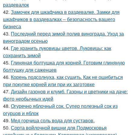
раздевалок
42.
Замочек для шкафчика в раздевалке. Замки для
шкафчиков в раздевалках – безопасность вашего
бизнеса
43.
Последний перед зимой полив винограда. Уход за
виноградом осенью
44.
Где хранить луковицы цветов. Луковицы: как
сохранить зимой
45.
Глиняная болтушка для корней. Готовим глиняную
болтушку для саженцев
46.
Корень подсолнуха, как сушить. Как не ошибиться
при покупке корней или при их заготовке
47.
Дизайн газонов и клумб. Газоны и цветники на даче:
фото необычных идей
48.
Огуречно яблочный сок. Супер полезный сок из
огурцов и яблок
49.
Мед горчица соль вода для суставов.
50.
Сорта войлочной вишни для Подмосковья
устойчивые к болезням. Карликовая (низкорослая)