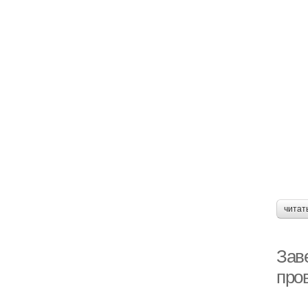
читат
Заве
про