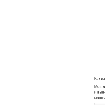
Как и
Мошки
и выв
мошки