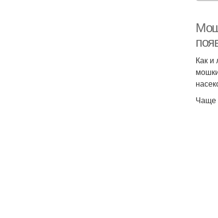
Мош
поя
Как и
мошки
насек
Чаще 