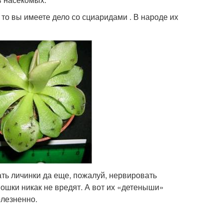
то вы имеете дело со сциаридами . В народе их
ть личинки да еще, пожалуй, нервировать
мошки никак не вредят. А вот их «детеныши»
олезненно.