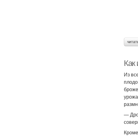
читат
Как
Из вс
плодо
броже
урожа
размн
— Дро
совер
Кроме