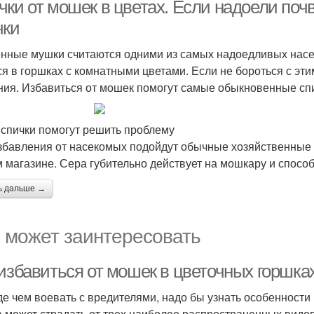
растениях
чки от мошек в цветах. Если надоели поч
чки
нные мушки считаются одними из самых надоедливых насек
ся в горшках с комнатными цветами. Если не бороться с э
ния. Избавиться от мошек помогут самые обыкновенные сп
 спички помогут решить проблему
збавления от насекомых подойдут обычные хозяйственные с
 магазине. Сера губительно действует на мошкару и спосо
ь дальше →
 может заинтересовать
 избавиться от мошек в цветочных горшка
е чем воевать с вредителями, надо бы узнать особенност
 может страдать от трех наиболее распространенных видо