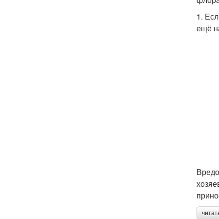
1. Ес
ещё н
Вредо
хозяе
прино
читат