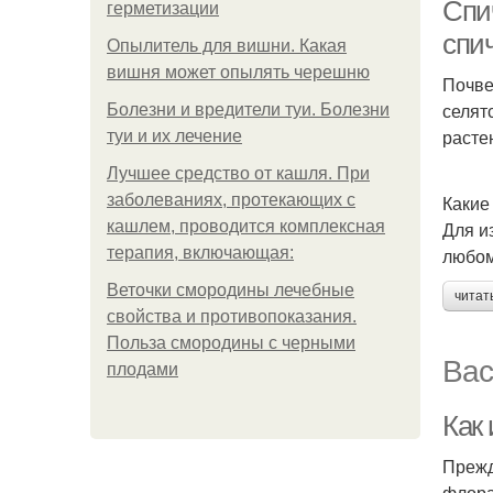
Спи
герметизации
спи
Опылитель для вишни. Какая
вишня может опылять черешню
Почве
селят
Болезни и вредители туи. Болезни
расте
туи и их лечение
Лучшее средство от кашля. При
заболеваниях, протекающих с
Какие
кашлем, проводится комплексная
Для и
терапия, включающая:
любом
Веточки смородины лечебные
читат
свойства и противопоказания.
Польза смородины с черными
Вас
плодами
Как
Прежд
флора