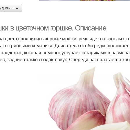
ь дальше →
ки в цветочном горшке. Описание
на цветах появились черные мошки, речь идет о взрослых сц
ают грибными комарики. Длина тела особи редко достигает
молодежь», которая немного уступает «старикам» в размер
ев, задние только создают звук. Спереди располагается х