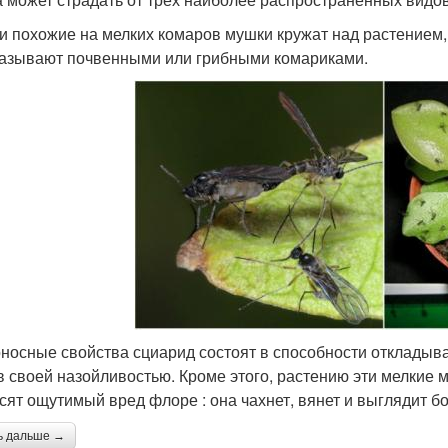
ли похожие на мелких комаров мушки кружат над растением, 
азывают почвенными или грибными комариками.
носные свойства сциарид состоят в способности откладыва
в своей назойливостью. Кроме этого, растению эти мелкие 
сят ощутимый вред флоре : она чахнет, вянет и выглядит б
ь дальше →