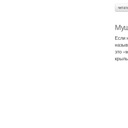
читат
Муш
Если 
назыв
это «
крыль