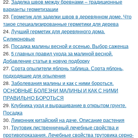
22.
Заделка швов между бревнами – традиционные
варианты герметизации
23.
Герметик для заделки швов в деревянном доме. Что
такое специализированные герметики для дерева
24.
Лучший герметик для деревянного дома.
Силиконовые
25.
Посадка малины весной и осенью. Выбор саженца
26.
5 главных правил ухода за малиной весной.
Добавление статьи в новую подборку
27.
Сорта опылители яблонь таблица. Сорта яблонь,
подходящие для опыления
28.
Заболевания малины и как с ними бороться.
ОСНОВНЫЕ БОЛЕЗНИ МАЛИНЫ И КАК С НИМИ
ПРАВИЛЬНО БОРОТЬСЯ
29.
Клубника уход и выращивание в открытом грунте.
Посадка
30.
Лимонник китайский на даче. Описание растения
31.
Трутовик лиственничный лечебные свойства и
противопоказания. Лечебные свойства трутовика серно-