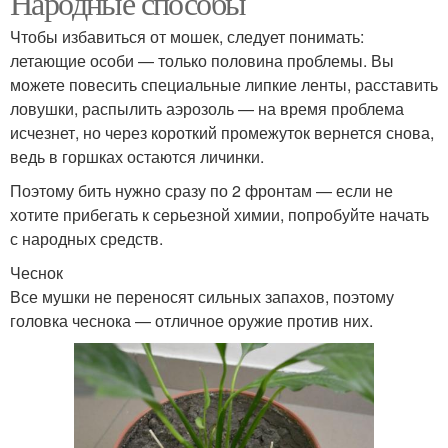
Народные способы
Чтобы избавиться от мошек, следует понимать:
летающие особи — только половина проблемы. Вы
Мошка на комнатных
можете повесить специальные липкие ленты, расставить
Черные мошки
цветах
ловушки, распылить аэрозоль — на время проблема
исчезнет, но через короткий промежуток вернется снова,
ведь в горшках остаются личинки.
Мошка в цветочном
Поэтому бить нужно сразу по 2 фронтам — если не
Водород от мошек
горшке
хотите прибегать к серьезной химии, попробуйте начать
с народных средств.
Чеснок
Мошка в цветочных
Все мушки не переносят сильных запахов, поэтому
Избавления от мошек
горшках
головка чеснока — отличное оружие против них.
Препараты против
Цветочная мошка
мошек