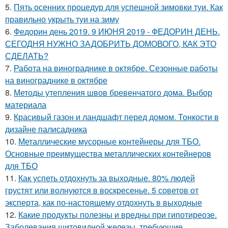
5.
Пять осенних процедур для успешной зимовки туи. Как
правильно укрыть туи на зиму
6.
Федорин день 2019. 9 ИЮНЯ 2019 - ФЕДОРИН ДЕНЬ.
СЕГОДНЯ НУЖНО ЗАДОБРИТЬ ДОМОВОГО, КАК ЭТО
СДЕЛАТЬ?
7.
Работа на винограднике в октябре. Сезонные работы
на винограднике в октябре
8.
Методы утепления швов бревенчатого дома. Выбор
материала
9.
Красивый газон и ландшафт перед домом. Тонкости в
дизайне палисадника
10.
Металлические мусорные контейнеры для ТБО.
Основные преимущества металлических контейнеров
для ТБО
11.
Как успеть отдохнуть за выходные. 80% людей
грустят или волнуются в воскресенье. 5 советов от
эксперта, как по-настоящему отдохнуть в выходные
12.
Какие продукты полезны и вредны при гипотиреозе.
Заболевания щитовидной железы, требующие