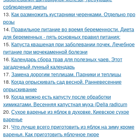
соблюдения диеты
13.
Как размножить кустарники черенками. Отдельно про
розы
14.
Правильное питание во время беременности. Диета
для беременных - пять основных правил питания:
15.
Капуста квашеная при заболевании почек. Лечебное
питание при мочекаменной болезни
16.
Календарь сбора трав для полезных чаев. Этот
загадочный лунный календарь
17.
Замена дорогим теплицам. Парники и теплицы
18.
Когда опрыскивать сад весной. Ранневесенние
опрыскивание
19.
Когда можно есть капусту после обработки
химикатами. Весенняя капустная муха (Delia radicum
20.
Сухое варенье из яблок в духовке. Киевское сухое
варенье
21.
Что лучше всего приготовить из яблок на зиму кроме
варенья. Как приготовить яблочное пюре