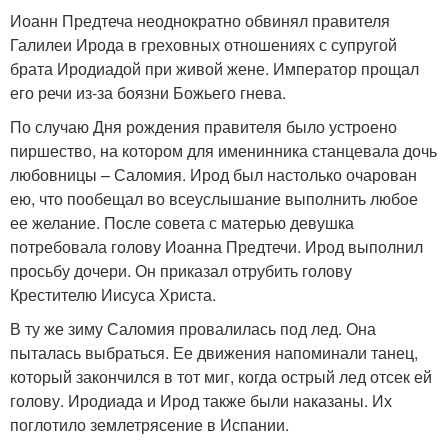
Иоанн Предтеча неоднократно обвинял правителя
Галилеи Ирода в греховных отношениях с супругой
брата Иродиадой при живой жене. Император прощал
его речи из-за боязни Божьего гнева.
По случаю Дня рождения правителя было устроено
пиршество, на котором для именинника станцевала дочь
любовницы – Саломия. Ирод был настолько очарован
ею, что пообещал во всеуслышание выполнить любое
ее желание. После совета с матерью девушка
потребовала голову Иоанна Предтечи. Ирод выполнил
просьбу дочери. Он приказал отрубить голову
Крестителю Иисуса Христа.
В ту же зиму Саломия провалилась под лед. Она
пыталась выбраться. Ее движения напоминали танец,
который закончился в тот миг, когда острый лед отсек ей
голову. Иродиада и Ирод также были наказаны. Их
поглотило землетрясение в Испании.