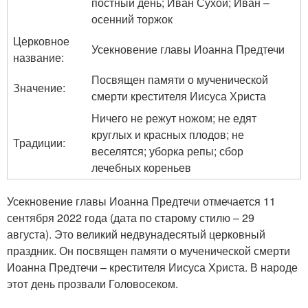
постный день; Иван Сухой; Иван –
осенний торжок
Церковное
Усекновение главы Иоанна Предтечи
название:
Посвящен памяти о мученической
Значение:
смерти крестителя Иисуса Христа
Ничего не режут ножом; не едят
круглых и красных плодов; не
Традиции:
веселятся; уборка репы; сбор
лечебных кореньев
Усекновение главы Иоанна Предтечи отмечается 11
сентября 2022 года (дата по старому стилю – 29
августа). Это великий недвунадесятый церковный
праздник. Он посвящен памяти о мученической смерти
Иоанна Предтечи – крестителя Иисуса Христа. В народе
этот день прозвали Головосеком.