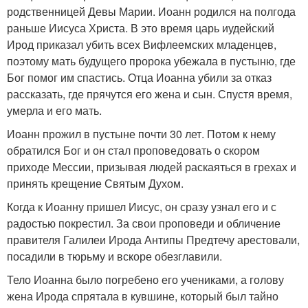
родственницей Девы Марии. Иоанн родился на полгода
раньше Иисуса Христа. В это время царь иудейский
Ирод приказал убить всех Вифлеемских младенцев,
поэтому мать будущего пророка убежала в пустыню, где
Бог помог им спастись. Отца Иоанна убили за отказ
рассказать, где прячутся его жена и сын. Спустя время,
умерла и его мать.
Иоанн прожил в пустыне почти 30 лет. Потом к нему
обратился Бог и он стал проповедовать о скором
приходе Мессии, призывая людей раскаяться в грехах и
принять крещение Святым Духом.
Когда к Иоанну пришел Иисус, он сразу узнал его и с
радостью покрестил. За свои проповеди и обличение
правителя Галилеи Ирода Антипы Предтечу арестовали,
посадили в тюрьму и вскоре обезглавили.
Тело Иоанна было погребено его учениками, а голову
жена Ирода спрятала в кувшине, который был тайно