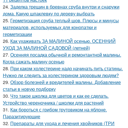
24.
Заделка трещин в бревнах сруба внутри и снаружи
дома. Какую шпаклевку по дереву выбрать
25.
Герметизация сруба теплый шов. Плюсы и минусы
материалов, используемых для конопатки и
герметизации
26.
Как ухаживать ЗА МАЛИНОЙ осенью. ОСЕННИЙ
УХОД ЗА МАЛИНОЙ САДОВОЙ (летней)
27.
Осенняя посадка обычной и ремонтантной малины.
Когда сажать малину осенью
28.
При каком холестерине надо начинать пить статины.
Нужно ли следить за холестерином здоровым людям?
29.
Обзор болезней и вредителей малины. Добавление
статьи в новую подборку
30.
Что такое школка для цветов и как ее сделать.
Устройство череночника / школки для растений
31.
Как бороться с грибом трутовиком на яблоне.
Паразитирующие
32.
Препараты для ухода и лечения хвойников (ТРИ