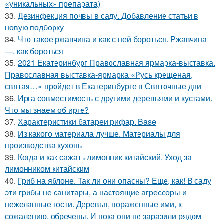
«уникальных» препарата)
33.
Дезинфекция почвы в саду. Добавление статьи в
новую подборку
34.
Что такое ржавчина и как с ней бороться. Ржавчина
—, как бороться
35.
2021 Екатеринбург Православная ярмарка-выставка.
Православная выставка-ярмарка «Русь крещеная,
святая…» пройдет в Екатеринбурге в Святочные дни
36.
Ирга совместимость с другими деревьями и кустами.
Что мы знаем об ирге?
37.
Характеристики батареи рифар. Base
38.
Из какого материала лучше. Материалы для
производства кухонь
39.
Когда и как сажать лимонник китайский. Уход за
лимонником китайским
40.
Гриб на яблоне. Так ли они опасны? Еще, как! В саду
эти грибы не санитары, а настоящие агрессоры и
нежеланные гости. Деревья, пораженные ими, к
сожалению, обречены. И пока они не заразили рядом