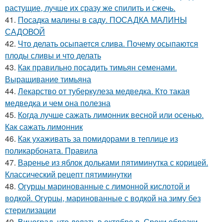
растущие, лучше их сразу же спилить и сжечь.
41.
Посадка малины в саду. ПОСАДКА МАЛИНЫ
САДОВОЙ
42.
Что делать осыпается слива. Почему осыпаются
плоды сливы и что делать
43.
Как правильно посадить тимьян семенами.
Выращивание тимьяна
44.
Лекарство от туберкулеза медведка. Кто такая
медведка и чем она полезна
45.
Когда лучше сажать лимонник весной или осенью.
Как сажать лимонник
46.
Как ухаживать за помидорами в теплице из
поликарбоната. Правила
47.
Варенье из яблок дольками пятиминутка с корицей.
Классический рецепт пятиминутки
48.
Огурцы маринованные с лимонной кислотой и
водкой. Огурцы, маринованные с водкой на зиму без
стерилизации
49.
Виноград, что делать в октябре в. Сроки обрезки