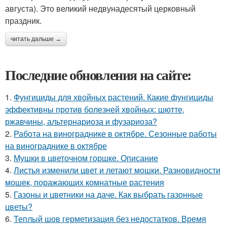
августа). Это великий недвунадесятый церковный
праздник.
читать дальше →
Последние обновления на сайте:
1.
Фунгициды для хвойных растений. Какие фунгициды
эффективны против болезней хвойных: шютте,
ржавчины, альтернариоза и фузариоза?
2.
Работа на винограднике в октябре. Сезонные работы
на винограднике в октябре
3.
Мушки в цветочном горшке. Описание
4.
Листья изменили цвет и летают мошки. Разновидности
мошек, поражающих комнатные растения
5.
Газоны и цветники на даче. Как выбрать газонные
цветы?
6.
Теплый шов герметизация без недостатков. Время