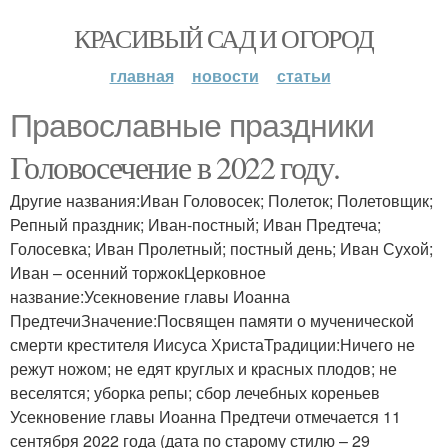
КРАСИВЫЙ САД И ОГОРОД
главная
новости
статьи
Православные праздники
Головосечение в 2022 году.
Другие названия:Иван Головосек; Полеток; Полетовщик;
Репный праздник; Иван-постный; Иван Предтеча;
Голосевка; Иван Пролетный; постный день; Иван Сухой;
Иван – осенний торжокЦерковное
название:Усекновение главы Иоанна
ПредтечиЗначение:Посвящен памяти о мученической
смерти крестителя Иисуса ХристаТрадиции:Ничего не
режут ножом; не едят круглых и красных плодов; не
веселятся; уборка репы; сбор лечебных кореньев
Усекновение главы Иоанна Предтечи отмечается 11
сентября 2022 года (дата по старому стилю – 29