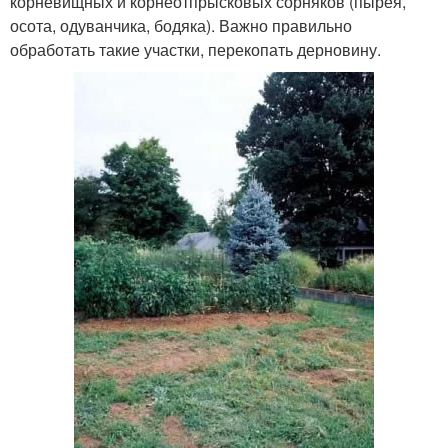
корневищных и корнеотпрысковых сорняков (пырея,
осота, одуванчика, бодяка). Важно правильно
обработать такие участки, перекопать дерновину.