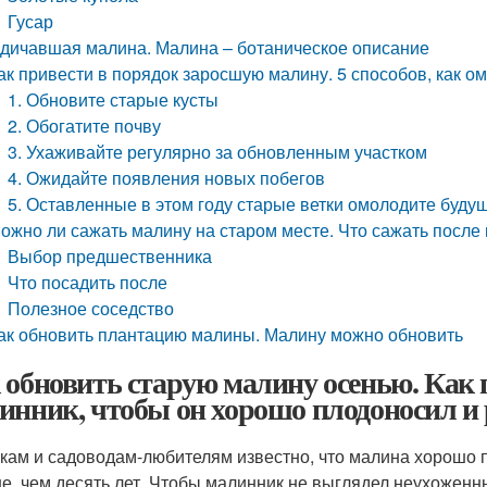
Гусар
дичавшая малина. Малина – ботаническое описание
ак привести в порядок заросшую малину. 5 способов, как 
1. Обновите старые кусты
2. Обогатите почву
3. Ухаживайте регулярно за обновленным участком
4. Ожидайте появления новых побегов
5. Оставленные в этом году старые ветки омолодите буду
ожно ли сажать малину на старом месте. Что сажать после
Выбор предшественника
Что посадить после
Полезное соседство
ак обновить плантацию малины. Малину можно обновить
 обновить старую малину осенью. Как
инник, чтобы он хорошо плодоносил и 
кам и садоводам-любителям известно, что малина хорошо п
е, чем десять лет. Чтобы малинник не выглядел неухоженн