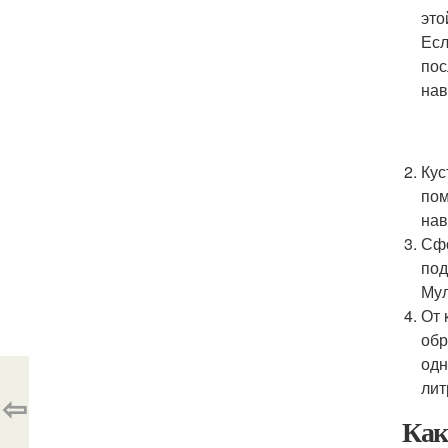
это
Есл
пос
нав
Кус
пом
нав
Сфо
под
Мул
От 
обр
одн
лит
⇦
Как