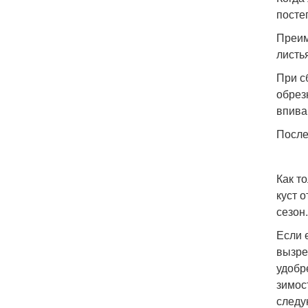
посте
Преим
листь
При с
обрез
впива
После
Как т
куст 
сезон
Если 
вызре
удобр
зимос
следу