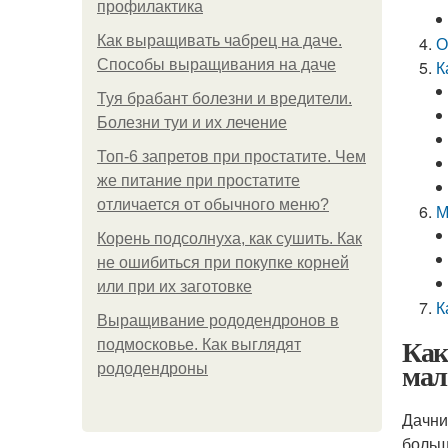
профилактика
Как выращивать чабрец на даче.
О
Способы выращивания на даче
К
Туя брабант болезни и вредители.
Болезни туи и их лечение
Топ-6 запретов при простатите. Чем
же питание при простатите
отличается от обычного меню?
М
Корень подсолнуха, как сушить. Как
не ошибиться при покупке корней
или при их заготовке
К
Выращивание рододендронов в
Как
подмосковье. Как выглядят
мал
рододендроны
Дачни
больш