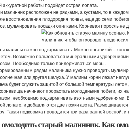
й аккуратной работы подойдет острая лопата.
и малинник расположен не рядками, а кустами, то в каждом 
ле восстановления плодородия почвы, еще до семи побегов
оз, мульчировать посадки опилками. Корневая поросль не д
ты малины важно подкармливать. Можно органикой – конски
етом. Возможно пользоваться минеральными удобрениями,
озом. Необходимо только придерживаться меры.
рмированным рядам малинника нужно проводить мульчиров
солнечная или другая шелуха. У малины корни лежат неглу
ьча будет служить защитой от большой температуры летом, 
корневища начинают прорастать молоденькие побеги, их н
азом, необходимо подкармливать азотными удобрениями. В
ой лопате, и добавляются две ложки азота. Размешивается 
ру. Такая подкормка проводится три раза ранней весной, и
 омолодить старый малинник. Как омо