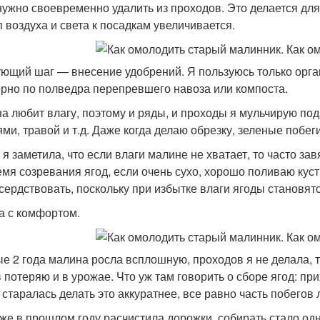
нужно своевременно удалить из проходов. Это делается для 
п воздуха и света к посадкам увеличивается.
ющий шаг — внесение удобрений. Я пользуюсь только орга
рно по полведра перепревшего навоза или компоста.
а любит влагу, поэтому и ряды, и проходы я мульчирую по
ями, травой и т.д. Даже когда делаю обрезку, зеленые побег
 я заметила, что если влаги малине не хватает, то часто зав
емя созревания ягод, если очень сухо, хорошо поливаю куст
сердствовать, поскольку при избытке влаги ягоды становят
а с комфортом.
е 2 года малина росла всплошную, проходов я не делала, т
в потеряю и в урожае. Что уж там говорить о сборе ягод: п
и старалась делать это аккуратнее, все равно часть побего
 же в прошлом году расчистила дорожки, собирать стало одн