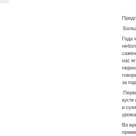
Предл
Больш
Года 
небол
сажен
нас я
перен
говор
за па
Первы
кусте
и сух
урожа
Во вр
приме