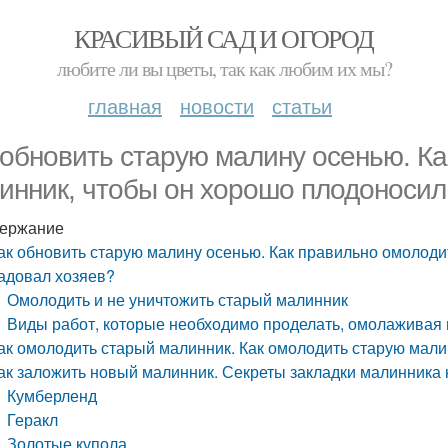
КРАСИВЫЙ САД И ОГОРОД
любите ли вы цветы, так как любим их мы?
главная
новости
статьи
 обновить старую малину осенью. К
инник, чтобы он хорошо плодоносил
ержание
ак обновить старую малину осенью. Как правильно омолоди
адовал хозяев?
Омолодить и не уничтожить старый малинник
Виды работ, которые необходимо проделать, омолаживая
ак омолодить старый малинник. Как омолодить старую мали
ак заложить новый малинник. Секреты закладки малинника 
Кумберленд
Геракл
Золотые купола