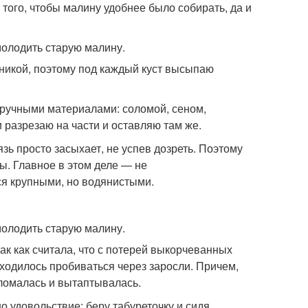
того, чтобы малину удобнее было собирать, да и
никой, поэтому под каждый куст высыпаю
дручными материалами: соломой, сеном,
и разрезаю на части и оставляю там же.
язь просто засыхает, не успев дозреть. Поэтому
ы. Главное в этом деле — не
ся крупными, но водянистыми.
ак как считала, что с потерей выкорчеванных
риходилось пробиваться через заросли. Причем,
в ломалась и вытаптывалась.
о удовольствие: беру табуреточку и сидя,