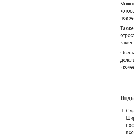
Можно
котор
повре
Также
отрос
замен
Осень
делат
«коче
Виды
Сде
Шир
пос
все