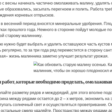
 с весны начинать частично омолаживать малину, удалять 
ые образовались, засыпать перегноем и полить. Работа треб
ждения корневых отпрысков.
 в весенний период вносятся минеральные удобрения. Пло
тках прошлого года. Немного в сторонке пойдут молодые по
ой старому малиннику.
ю нужно будет выбрать и удалить оставшуюся часть кустов
ь регулярно, то за три года ряд переместится в сторону сан
вая» жизнь малинника заметно улучшит результат урожая.
 работ, которые необходимо проделать, омолажива
лайте разметку рядов и междурядий, для этого вполне под
ина между рядами остается до 2 – х метров, экономить на 
тупать солнечный свет и осуществляться проветривание. О
 остальные смело удаляйте. Пространство между рядами д