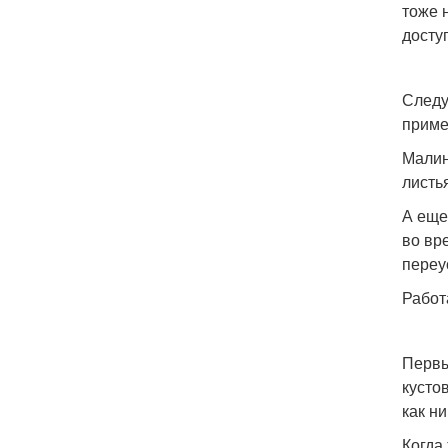
тоже 
досту
Следу
приме
Малин
листь
А еще
во вр
переу
Работ
Первы
кусто
как н
Когда