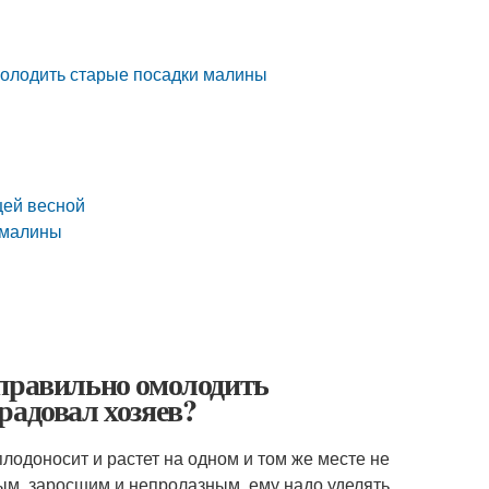
омолодить старые посадки малины
щей весной
 малины
 правильно омолодить
радовал хозяев?
лодоносит и растет на одном и том же месте не
ым, заросшим и непролазным, ему надо уделять