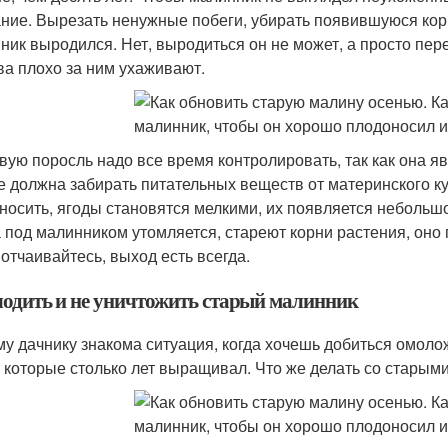
ние. Вырезать ненужные побеги, убирать появившуюся корн
ник выродился. Нет, выродиться он не может, а просто пере
ва плохо за ним ухаживают.
вую поросль надо все время контролировать, так как она 
е должна забирать питательных веществ от материнского ку
носить, ягоды становятся мелкими, их появляется небольшо
 под малинником утомляется, стареют корни растения, оно 
 отчаивайтесь, выход есть всегда.
одить и не уничтожить старый малинник
у дачнику знакома ситуация, когда хочешь добиться омолож
, которые столько лет выращивал. Что же делать со старым