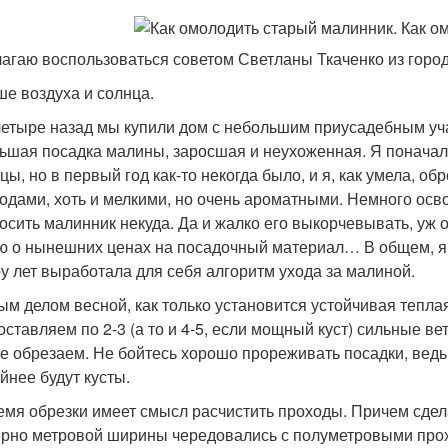
агаю воспользоваться советом Светланы Ткаченко из город
е воздуха и солнца.
четыре назад мы купили дом с небольшим приусадебным уч
ьшая посадка малины, заросшая и неухоженная. Я поначал
цы, но в первый год как-то некогда было, и я, как умела, о
годами, хоть и мелкими, но очень ароматными. Немного осво
осить малинник некуда. Да и жалко его выкорчевывать, уж о
ю о нынешних ценах на посадочный материал… В общем, я р
ру лет выработала для себя алгоритм ухода за малиной.
м делом весной, как только установится устойчивая тепла
 оставляем по 2-3 (а то и 4-5, если мощный куст) сильные в
ие обрезаем. Не бойтесь хорошо прорежи­вать посадки, ведь
йнее будут кусты.
емя обрезки имеет смысл расчистить проходы. Причем сдел
рно метровой ширины чередовались с полуметровыми прохо