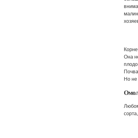
внима
малин
хозяе
Корне
Она н
плодо
Почва
Но не
Омол
Любом
сорта