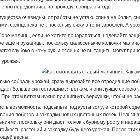
пенно передвигаясь по проходу, собираю ягоды.
ущества очевидны: от работы не устаю, спина не болит, сн
ями, солнцепека нет, поскольку сижу в тени зарослей. А ур
боре малины, если не хотите поцарапаться, надевайте защи
ке еще и рукавицы, поскольку малюсенькие колючки малины
ются глубоко в кожу рук, и если их не вытащить, могут прин
 урожая.
олько собрали урожай, сразу вырезайте все отродившие поб
отдаст больше сил оставшимся веткам, и они лучше созреют
. При этом веткам нужно прищипнуть верхушки, чтобы не ра
есть возможность, подсыпьте под кусты золу, в которой со
вания побегов и закладки новых цветочных почек. Нельзя 
ениями, поскольку они дают толчок к бурному росту и нара
тойкость растений и закладку будущего урожая. После этих
ющей весны.