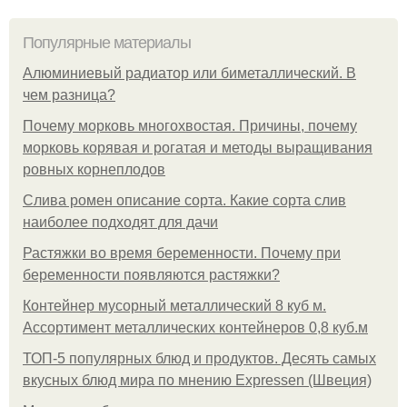
Популярные материалы
Алюминиевый радиатор или биметаллический. В
чем разница?
Почему морковь многохвостая. Причины, почему
морковь корявая и рогатая и методы выращивания
ровных корнеплодов
Слива ромен описание сорта. Какие сорта слив
наиболее подходят для дачи
Растяжки во время беременности. Почему при
беременности появляются растяжки?
Контейнер мусорный металлический 8 куб м.
Ассортимент металлических контейнеров 0,8 куб.м
ТОП-5 популярных блюд и продуктов. Десять самых
вкусных блюд мира по мнению Expressen (Швеция)