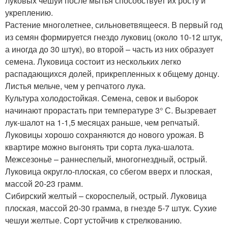
луковых чешуи после мытья способствует их росту и
укреплению.
Растение многолетнее, сильноветвящееся. В первый год
из семян формируется гнездо луковиц (около 10-12 штук,
а иногда до 30 штук), во второй – часть из них образует
семена. Луковица состоит из нескольких легко
распадающихся долей, прикрепленных к общему донцу.
Листья мельче, чем у репчатого лука.
Культура холодостойкая. Семена, севок и выборок
начинают прорастать при температуре 3° С. Вызревает
лук-шалот на 1-1,5 месяцах раньше, чем репчатый.
Луковицы хорошо сохраняются до нового урожая. В
квартире можно выгонять три сорта лука-шалота.
Межсезонье – раннеспелый, многогнездный, острый.
Луковица округло-плоская, со сбегом вверх и плоская,
массой 20-23 грамм.
Сибирский желтый – скороспелый, острый. Луковица
плоская, массой 20-30 грамма, в гнезде 5-7 штук. Сухие
чешуи желтые. Сорт устойчив к стрелкованию.