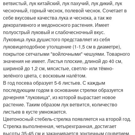
ветвистый, лук китайский, лук пахучий, лук дикий, лук
чесночный, горный чеснок, полевой чеснок. Сочетает в
себе вкусовые качества лука и чеснока, а так же
декоративного и медоносного растения. Имеет
полуострый луковый и слабочесночный вкус.
Луковица лука душистого представляет из себя
луковицеподобное утолщение (1-1,5 см в диаметре),
покрытое сетчатыми "войлочными" чешуями. Товарного
значения не имеет. Листья плоские, длиной до 40 см,
шириной до 1,2 см, мясистые, светло- или тёмно-
зелёного цвета, с восковым налётом.
В год посева образует 5-6 листьев. С каждым
последующим годом в основании стрелки образуется
дочерняя "луковица", из которой вырастает новое
растение. Таким образом лук ветвится, количество
листьев в кусте умножается.
Цветоносный стебель-стрелка появляется на второй год.
Стрелка выполненная, четырехгранная, достигает
высоты 35-45 см и заканчивается зонтичным соцветием.