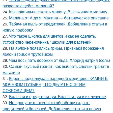
разрастающейся малиной?
24.
Как правильно сажать малину. Высаживаем малину
25.
Малина от А до я. Малина — ботаническое описание
26.
Табачная пыль от вредителей. Добавление статьи в
новую подборку
27.
Что такое школка для цветов и как ее сделать.
Устройство череночника / школки для растений
28.
На яблоне появились грибы. Признаки поражения
яблони грибом трутовиком
29.
Чем посыпать дорожки от льда. Хлорид натрия (соль)
30.
Самый вкусный гранат. Как выбрать спелый гранат в
магазине
31.
Корень подсолнуха в народной медицине. КАМНИ В
МОЧЕВОМ ПУЗЫРЕ, ЧТО ДЕЛАТЬ С ЭТИМ
СОКРОВИЩЕМ?
32.
Болезни и вредители туи. Болезни туи и их лечение
33.
Не пропустите осеннюю обработку сада от
вредителей и болезней. Добавление статьи в новую