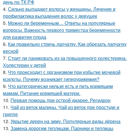
день по ТК РФ
4.
Сильно выпадают волосы у женщины. Лечение и
профилактика выпадения волос у девушек
5.
Можно ли беременным… Ответы на популярные
вопросы. Важность первого триместра беременности
для развития плода
6.
Как правильно стричь лапчатку. Как обрезать лапчатку
весной
7.
Стоит ли паниковать из-за повышенного холестерина.
Холестерин у детей
8.
Что происходит с организмом при избытке мочевой
ксилоты. Почему возникает гиперурикемия?
9.
Что категорически нельзя есть и пить кормящим
мамам. Питание кормящей матери.
10.
Первая помощь при острой диарее. Регидрон
11.
Чай из веток малины. Чай из веток при простуде и
гриппе
12.
Укрытие дерен на зиму. Популярные виды дёрена
13.
Замена дорогим теплицам. Парники и теплицы