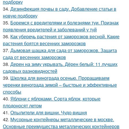
подборку
34.
Дезинфекция почвы в саду. Добавление статьи в
новую подборку
35.
Боремся с вредителями и болезнями туи. Признак
появления вредителей и заболеваний у туй
36.
Как уберечь растения от заморозков весной. Какие
растения боятся весенних заморозков
37.
Дымовая шашка для сада от заморозков. Защита
сада от весенних заморозков
38.
Дерен на зиму укрывать. Дёрен белый: 11 лучших
садовых разновидностей
39.
Школка для винограда осенью. Проращиваем
черенки винограда зимой – быстрые и эффективные
способы
40.
Яблони с яблоками. Сорта яблок, которые
плодоносят летом
41.
Опылители для вишни. Чудо-вишня
42.
Мусорные контейнеры металлические в москве.
Основные преимущества металлических контейнеров