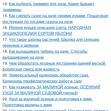
14.
Как выбрать триммер для дачи. Какие бывают
триммеры
15.
Как сделать газон на даче своими руками. Пошаговая
инструкция по посадке газона на даче
16.
Яблоня курьер описание сорта. НАРОДНАЯ
ЭНЦИКЛОПЕДИЯ СОРТОВ ЯБЛОНИ
17.
Что такое школка растений. Школка для сеянцев,
черенков и деленок
18.
Как выращивать чабрец на даче. Способы
выращивания на даче
19.
Чем обработать ягодные кустарники ранней весной.
Бордоская смесь или жидкость
20.
Универсальный календарь обработок сада.
Календарь профилактических работ в саду
21.
Как ухаживать ЗА МАЛИНОЙ осенью. ОСЕННИЙ
УХОД ЗА МАЛИНОЙ САДОВОЙ (летней)
22.
Уход за малиной осенью и подготовка к зиме.
Подготовка малины к зиме
23.
Что посадить рядом с малиной. Что посадить рядом с