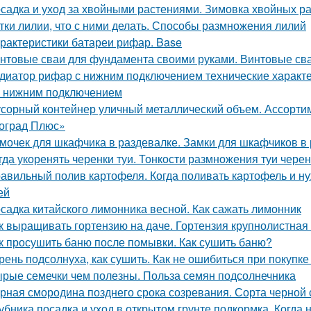
садка и уход за хвойными растениями. Зимовка хвойных ра
тки лилии, что с ними делать. Способы размножения лилий
рактеристики батареи рифар. Base
нтовые сваи для фундамента своими руками. Винтовые сва
диатор рифар с нижним подключением технические характ
 с нижним подключением
сорный контейнер уличный металлический объем. Ассорти
оград Плюс»
мочек для шкафчика в раздевалке. Замки для шкафчиков в 
гда укоренять черенки туи. Тонкости размножения туи чере
авильный полив картофеля. Когда поливать картофель и нуж
ей
садка китайского лимонника весной. Как сажать лимонник
к выращивать гортензию на даче. Гортензия крупнолистная 
к просушить баню после помывки. Как сушить баню?
рень подсолнуха, как сушить. Как не ошибиться при покупке
рые семечки чем полезны. Польза семян подсолнечника
рная смородина позднего срока созревания. Сорта черно
убника посадка и уход в открытом грунте подкормка. Когда