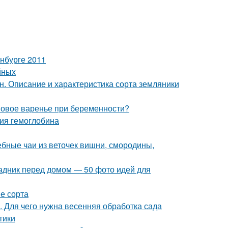
нбурге 2011
йных
. Описание и характеристика сорта земляники
овое варенье при беременности?
ния гемоглобина
ебные чаи из веточек вишни, смородины,
садник перед домом — 50 фото идей для
е сорта
. Для чего нужна весенняя обработка сада
тики