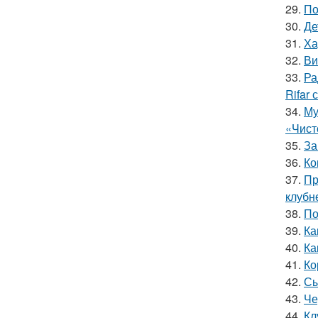
29.
По
30.
Де
31.
Ха
32.
Ви
33.
Ра
Rifar
34.
Му
«Чист
35.
За
36.
Ко
37.
Пр
клубн
38.
По
39.
Ка
40.
Ка
41.
Ко
42.
Сы
43.
Че
44.
Кл