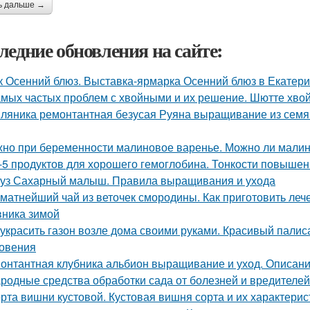
ь дальше →
ледние обновления на сайте:
к Осенний блюз. Выставка-ярмарка Осенний блюз в Екатери
амых частых проблем с хвойными и их решение. Шютте хво
ляника ремонтантная безусая Руяна выращивание из семян
но при беременности малиновое варенье. Можно ли малин
-5 продуктов для хорошего гемоглобина. Тонкости повыше
уз Сахарный малыш. Правила выращивания и ухода
матнейший чай из веточек смородины. Как приготовить леч
ника зимой
 украсить газон возле дома своими руками. Красивый пали
овения
онтантная клубника альбион выращивание и уход. Описани
родные средства обработки сада от болезней и вредителей
рта вишни кустовой. Кустовая вишня сорта и их характерис