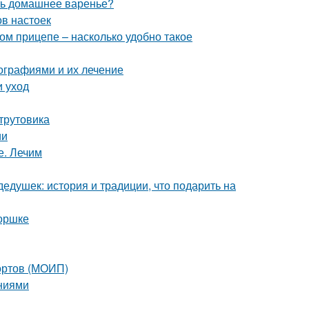
ить домашнее варенье?
ов настоек
ом прицепе – насколько удобно такое
ографиями и их лечение
и уход
-трутовика
ии
е. Лечим
едушек: история и традиции, что подарить на
горшке
сортов (МОИП)
аниями