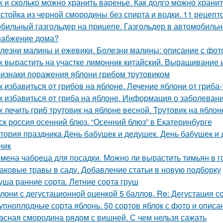
к и сколько можно хранить варенье. Как долго можно хран
стойка из черной смородины без спирта и водки. 11 рецепт
бильный газгольдер на прицепе. Газгольдер в автомобильн
набжение дома?
лезни малины и ежевики. Болезни малины: описание с фот
к вырастить на участке лимонник китайский. Выращивание 
изнаки поражения яблони грибом трутовиком
к избавиться от грибов на яблоне. Лечение яблони от гриба
к избавиться от гриба на яблоне. Информация о заболеван
к лечить гриб трутовик на яблоне весной. Трутовик на яблон
ск россия осенний блюз. “Осенний блюз” в Екатеринбурге
тория праздника День бабушек и дедушек. День бабушек и д
ник
мена чабреца для посадки. Можно ли вырастить тимьян в 
аковые травы в саду. Добавление статьи в новую подборку
уша ранние сорта. Летние сорта груш
лони с дегустационной оценкой 5 баллов. Re: Дегустация 
упноплодные сорта яблонь. 50 сортов яблок с фото и опис
асная смородина рядом с вишней. С чем нельзя сажать