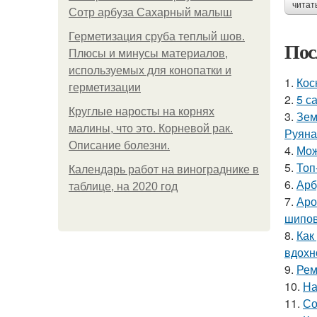
читат
Сотр арбуза Сахарный малыш
Герметизация сруба теплый шов.
Пос
Плюсы и минусы материалов,
используемых для конопатки и
1.
Кос
герметизации
2.
5 с
Круглые наросты на корнях
3.
Зем
малины, что это. Корневой рак.
Руяна
Описание болезни.
4.
Мож
5.
Топ
Календарь работ на винограднике в
6.
Арб
таблице, на 2020 год
7.
Аро
шипов
8.
Как
вдохн
9.
Рем
10.
На
11.
Со