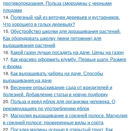
противопоказания. Польза смородины с черными
плодами
14.
Полезный чай из веточек деревьев и кустарников.
Что хорошего в голых деревьях?
15.
Обустройство школки для доращивания растений.
Как оборудовать школку (мини питомник) для
выращивания растений
16.
Какой газон лучше посадить на даче. Цены на газон
17.
Как красиво оформить клумбу. Первые шаги. Размер
и форма
18.
Как выращивать чабрец на даче. Способы
выращивания на даче
19.
Весеннее опрыскивание сада от вредителей и
болезней. Добавление статьи в новую подборку
20.
Польза и вред яблок для организма человека. О
рекомендациях по употреблению яблок
21.
Магнолия выращивание в средней полосе. Магнолия
в средней полосе: проверенные виды и сорта
22.
Посадка малины осенью в открытый грунт. Как