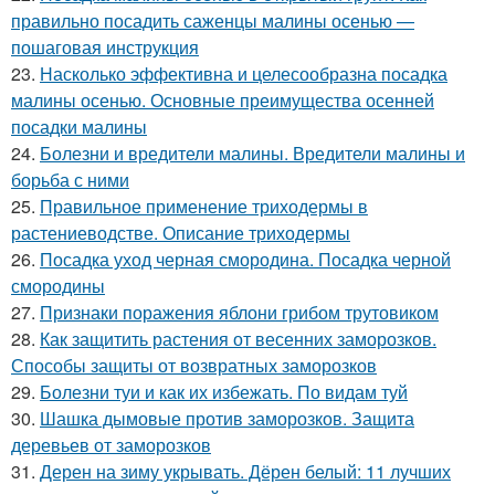
правильно посадить саженцы малины осенью —
пошаговая инструкция
23.
Насколько эффективна и целесообразна посадка
малины осенью. Основные преимущества осенней
посадки малины
24.
Болезни и вредители малины. Вредители малины и
борьба с ними
25.
Правильное применение триходермы в
растениеводстве. Описание триходермы
26.
Посадка уход черная смородина. Посадка черной
смородины
27.
Признаки поражения яблони грибом трутовиком
28.
Как защитить растения от весенних заморозков.
Способы защиты от возвратных заморозков
29.
Болезни туи и как их избежать. По видам туй
30.
Шашка дымовые против заморозков. Защита
деревьев от заморозков
31.
Дерен на зиму укрывать. Дёрен белый: 11 лучших