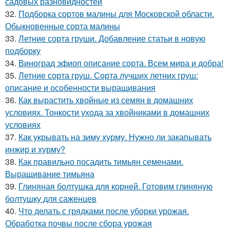
садовых разновидностей
32.
Подборка сортов малины для Московской области.
Обыкновенные сорта малины
33.
Летние сорта груши. Добавление статьи в новую
подборку
34.
Виноград эфиоп описание сорта. Всем мира и добра!
35.
Летние сорта груш. Сорта лучших летних груш:
описание и особенности выращивания
36.
Как вырастить хвойные из семян в домашних
условиях. Тонкости ухода за хвойниками в домашних
условиях
37.
Как укрывать на зиму хурму. Нужно ли закапывать
инжир и хурму?
38.
Как правильно посадить тимьян семенами.
Выращивание тимьяна
39.
Глиняная болтушка для корней. Готовим глиняную
болтушку для саженцев
40.
Что делать с грядками после уборки урожая.
Обработка почвы после сбора урожая