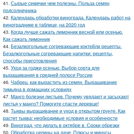
41.
Сырые семечки чем полезны. Польза семян
подсолнечника
42.
Календарь обработки винограда. Календарь работ на
винограднике в таблице, на 2020 год
43.
Когда лучше сажать лимонник весной или осенью.
Как сажать лимонник
44.
Безалкогольные согревающие коктейли рецепты.
Безалкогольные согревающие напитки: рецепты,
способы приготовления
45.
Уход за годжи осенью. Выбор сорта для
выращивания в средней полосе России
46.
Чабрец, как вырастить из семян. Выращивание
тимьяна в домашних условиях
47.
Манго болезни листьев. Почему увядают и засыхают
листья у манго? Помогите спасти деревце!
48.
Тыквы выращивание и уход в открытом грунте. Как
растет тыква: необходимые условия и особенности
49.
Виноград, что делать в октябре в. Сроки обрезки
50.
Обработка целины на даче. Плюсы и минусы