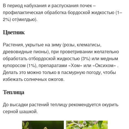
В период набухания и рас­пускания почек –
профилактическая об­работка бордоской жидкостью (1–
2%) от(милдью).
Цветник
Растения, укрытые на зиму (розы, клематисы,
древовидные пионы), при проветривании желательно
обра­ботать отбордоской жидкостью (3%) или медным
купоро­сом (1%), препаратами «Хом» или «Ок­сихом» .
Делать это можно только в пас­мурную погоду, чтобы
избежать солнеч­ных ожогов.
Теплица
До высадки растений теплицу рекомендуется окурить
серной шашкой.