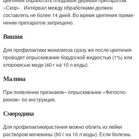
цветения обработать плодовые деревья препаратом
«Скор» . Интервал между обработками должен
составлять не бо­лее 14 дней. Во время цветения приме­
нение препаратов запрещено.
Вишня
Для профилактики монили­оза сразу же после цветения
прово­дят опрыскивание бордоской жид­костью (1%) или
хлорокисью меди (40 г на 10 л воды).
Малина
При появлении признаков– опрыскивание «Фитоспо­
рином» по инструкции.
Смородина
Для профилактикирастения можно об­лить из лейки
раствором мочевины (50 г на 10 л воды). Если болезнь