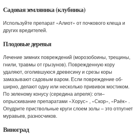
Садовая земляника (клубника)
Используйте препарат «Алиот» от поч­кового клеща и
других вредителей.
Плодовые деревья
Лечение зим­них повреждений (морозобоины, тре­щины,
гнили, травмы от грызунов). По­врежденную кору
удаляют, оголившую­ся древесину и срезы коры
замазывают садовым варом. Если повреждение об­
ширно, делают одну или несколько при­вивок мостиком.
По зеленому конусу (середина апреля): оти–
опрыскивание препаратами «Хо­рус» , «Скор», «Раёк» .
Опудрите приствольные круги слоем золы – это отпугнет
муравьев, разнос­чиков.
Виноград