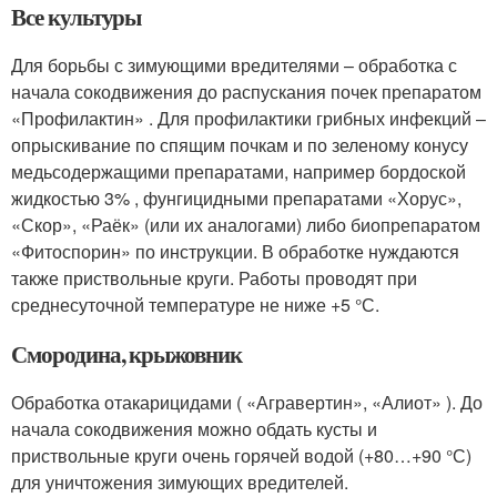
Все культуры
Для борьбы с зимую­щими вредителями – обработка с
нача­ла сокодвижения до распускания почек препаратом
«Профилактин» . Для профилактики грибных инфекций –
опрыскивание по спящим почкам и по зеленому конусу
медьсодержащими препаратами, например бордоской
жидкостью 3% , фунгицидными препаратами «Хорус»,
«Скор», «Раёк» (или их аналога­ми) либо биопрепаратом
«Фитоспорин» по инструкции. В обработке нуждаются
также приствольные круги. Работы про­водят при
среднесуточной температуре не ниже +5 °С.
Смородина, крыжовник
Обра­ботка отакарицида­ми ( «Агравертин», «Алиот» ). До
нача­ла сокодвижения можно обдать кусты и
приствольные круги очень горячей водой (+80…+90 °С)
для уничтожения зимующих вредителей.