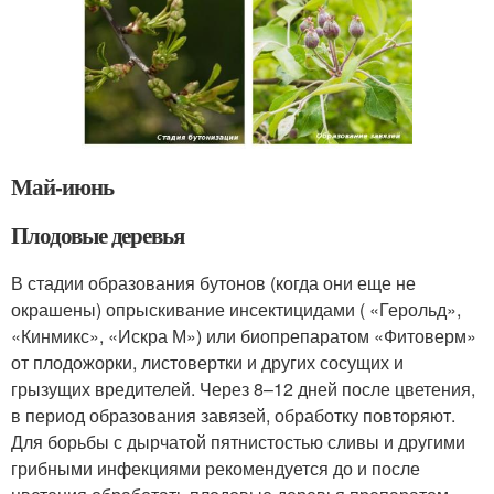
Май-июнь
Плодовые деревья
В стадии об­разования бутонов (когда они еще не
окрашены) опрыскивание инсектици­дами ( «Герольд»,
«Кинмикс», «Искра М») или биопрепаратом «Фитоверм»
от пло­дожорки, листовертки и других со­сущих и
грызущих вредителей. Через 8–12 дней после цветения,
в пе­риод образования завязей, обработку повторяют.
Для борьбы с дырчатой пят­нистостью сливы и другими
грибными инфекциями рекомендуется до и после