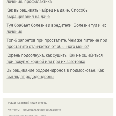
лечение, профилактика
Как выращивать чабрец на даче. Способы
выращивания на даче
Туя брабант болезни и вредители. Болезни туи и их
лечение
Топ-6 запретов при простатите. Чем же питание при
простатите отличается от обычного меню?
Корень подсолнуха, как сушить. Как не ошибиться
при покупке корней или при их заготовке
Выращивание рододендронов в подмосковье. Как
выглядят рододендроны
© 2026 Красивый сад и огород
Контакты
Пользовательское соглашение
Политика конфидециальности