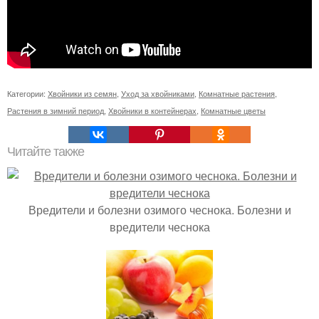
Категории:
Хвойники из семян
,
Уход за хвойниками
,
Комнатные растения
,
Растения в зимний период
,
Хвойники в контейнерах
,
Комнатные цветы
Читайте также
Вредители и болезни озимого чеснока. Болезни и
вредители чеснока