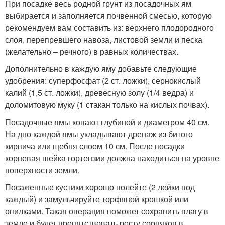
При посадке весь родной грунт из посадочных ям
выбирается и заполняется почвенной смесью, которую
рекомендуем вам составить из: верхнего плодородного
слоя, перепревшего навоза, листовой земли и песка
(желательно – речного) в равных количествах.
Дополнительно в каждую яму добавьте следующие
удобрения: суперфосфат (2 ст. ложки), сернокислый
калий (1,5 ст. ложки), древесную золу (1/4 ведра) и
доломитовую муку (1 стакан только на кислых почвах).
Посадочные ямы копают глубиной и диаметром 40 см.
На дно каждой ямы укладывают дренаж из битого
кирпича или щебня слоем 10 см. После посадки
корневая шейка гортензии должна находиться на уровне
поверхности земли.
Посаженные кустики хорошо полейте (2 лейки под
каждый) и замульчируйте торфяной крошкой или
опилками. Такая операция поможет сохранить влагу в
земле и будет препятствовать росту сорняков в