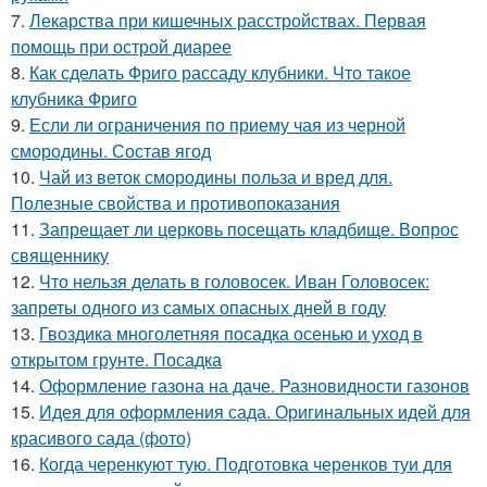
7.
Лекарства при кишечных расстройствах. Первая
помощь при острой диарее
8.
Как сделать Фриго рассаду клубники. Что такое
клубника Фриго
9.
Если ли ограничения по приему чая из черной
смородины. Состав ягод
10.
Чай из веток смородины польза и вред для.
Полезные свойства и противопоказания
11.
Запрещает ли церковь посещать кладбище. Вопрос
священнику
12.
Что нельзя делать в головосек. Иван Головосек:
запреты одного из самых опасных дней в году
13.
Гвоздика многолетняя посадка осенью и уход в
открытом грунте. Посадка
14.
Оформление газона на даче. Разновидности газонов
15.
Идея для оформления сада. Оригинальных идей для
красивого сада (фото)
16.
Когда черенкуют тую. Подготовка черенков туи для