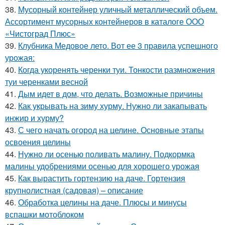
38.
Мусорный контейнер уличный металлический объем.
Ассортимент мусорных контейнеров в каталоге ООО
«Чистоград Плюс»
39.
Клубника Медовое лето. Вот ее 3 правила успешного
урожая:
40.
Когда укоренять черенки туи. Тонкости размножения
туи черенками весной
41.
Дым идет в дом, что делать. Возможные причины
42.
Как укрывать на зиму хурму. Нужно ли закапывать
инжир и хурму?
43.
С чего начать огород на целине. Основные этапы
освоения целины
44.
Нужно ли осенью поливать малину. Подкормка
малины удобрениями осенью для хорошего урожая
45.
Как вырастить гортензию на даче. Гортензия
крупнолистная (садовая) – описание
46.
Обработка целины на даче. Плюсы и минусы
вспашки мотоблоком