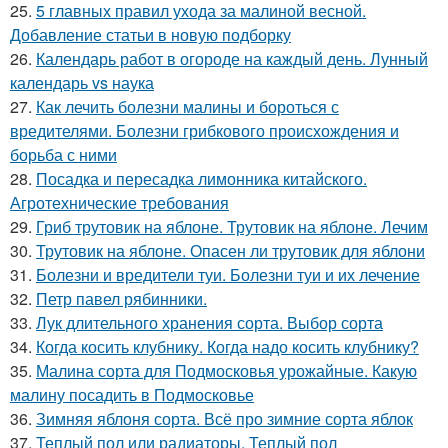
25.
5 главных правил ухода за малиной весной.
Добавление статьи в новую подборку
26.
Календарь работ в огороде на каждый день. Лунный
календарь vs наука
27.
Как лечить болезни малины и бороться с
вредителями. Болезни грибкового происхождения и
борьба с ними
28.
Посадка и пересадка лимонника китайского.
Агротехнические требования
29.
Гриб трутовик на яблоне. Трутовик на яблоне. Лечим
30.
Трутовик на яблоне. Опасен ли трутовик для яблони
31.
Болезни и вредители туи. Болезни туи и их лечение
32.
Петр павел рябинники.
33.
Лук длительного хранения сорта. Выбор сорта
34.
Когда косить клубнику. Когда надо косить клубнику?
35.
Малина сорта для Подмосковья урожайные. Какую
малину посадить в Подмосковье
36.
Зимняя яблоня сорта. Всё про зимние сорта яблок
37.
Теплый пол или радиаторы. Теплый пол