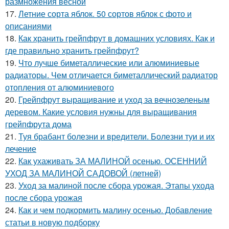
размножения весной
17.
Летние сорта яблок. 50 сортов яблок с фото и
описаниями
18.
Как хранить грейпфрут в домашних условиях. Как и
где правильно хранить грейпфрут?
19.
Что лучше биметаллические или алюминиевые
радиаторы. Чем отличается биметаллический радиатор
отопления от алюминиевого
20.
Грейпфрут выращивание и уход за вечнозеленым
деревом. Какие условия нужны для выращивания
грейпфрута дома
21.
Туя брабант болезни и вредители. Болезни туи и их
лечение
22.
Как ухаживать ЗА МАЛИНОЙ осенью. ОСЕННИЙ
УХОД ЗА МАЛИНОЙ САДОВОЙ (летней)
23.
Уход за малиной после сбора урожая. Этапы ухода
после сбора урожая
24.
Как и чем подкормить малину осенью. Добавление
статьи в новую подборку