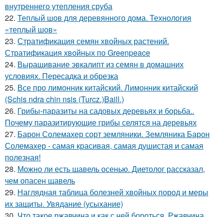
внутреннего утепления сруба
22.
Теплый шов для деревянного дома. Технология
«теплый шов»
23.
Стратификация семян хвойных растений.
Стратификация хвойных по Greenpeace
24.
Выращивание эвкалипт из семян в домашних
условиях. Пересадка и обрезка
25.
Все про лимонник китайский. Лимонник китайский
(Schis ndra chin nsis (Turcz.)Baill.)
26.
Грибы-паразиты на садовых деревьях и борьба..
Почему паразитирующие грибы селятся на деревьях
27.
Барон Солемахер сорт земляники. Земляника Барон
Солемахер - самая красивая, самая душистая и самая
полезная!
28.
Можно ли есть щавель осенью. Диетолог рассказал,
чем опасен щавель
29.
Наглядная таблица болезней хвойных пород и меры
их защиты. Увядание (усыхание)
30.
Что такое ржавчина и как с ней бороться. Ржавчина