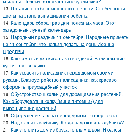
ксилоты. Почему возникает гиперурикемия?
13.
Питание при беременности в первом. Особенности
диеты на этапе вынашивания ребенка
14.
Календарь сбора трав для полезных чаев. Этот
загадочный лунный календарь
15.
Народный праздник 11 сентября. Народные приметы
на 11 сентября: что нельзя делать на день Иоанна
Предтечи
16.
Как сажать и ухаживать за гвоздикой. Размножение
кустистой гвоздики
17.
Как украсить палисадник перед домом своими
руками. Благоустройство палисадника: как красиво
оформить приусадебный участок
18.
Обустройство школки для доращивания растений.
Как оборудовать школку (мини питомник) для
выращивания растений
19.
Оформление газона перед домом. Выбор сорта
20.
Надо косить клубнику. Когда надо косить клубнику?
21.
Как утеплить дом из бруса теплым швом. Нюансы