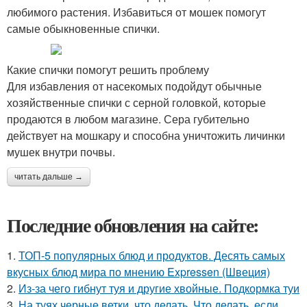
любимого растения. Избавиться от мошек помогут
самые обыкновенные спички.
Какие спички помогут решить проблему
Для избавления от насекомых подойдут обычные
хозяйственные спички с серной головкой, которые
продаются в любом магазине. Сера губительно
действует на мошкару и способна уничтожить личинки
мушек внутри почвы.
читать дальше →
Последние обновления на сайте:
1.
ТОП-5 популярных блюд и продуктов. Десять самых
вкусных блюд мира по мнению Expressen (Швеция)
2.
Из-за чего гибнут туя и другие хвойные. Подкормка туи
3.
На туях черные ветки, что делать. Что делать, если