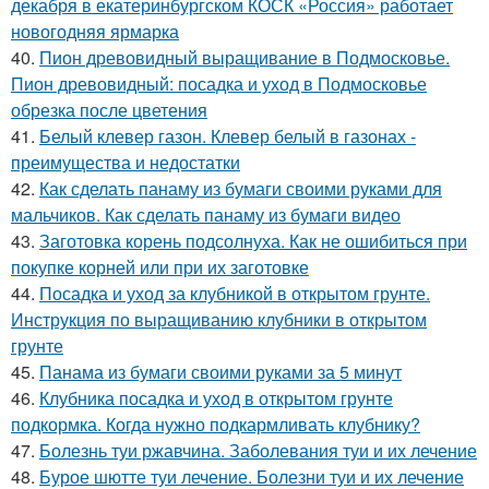
декабря в екатеринбургском КОСК «Россия» работает
новогодняя ярмарка
40.
Пион древовидный выращивание в Подмосковье.
Пион древовидный: посадка и уход в Подмосковье
обрезка после цветения
41.
Белый клевер газон. Клевер белый в газонах -
преимущества и недостатки
42.
Как сделать панаму из бумаги своими руками для
мальчиков. Как сделать панаму из бумаги видео
43.
Заготовка корень подсолнуха. Как не ошибиться при
покупке корней или при их заготовке
44.
Посадка и уход за клубникой в открытом грунте.
Инструкция по выращиванию клубники в открытом
грунте
45.
Панама из бумаги своими руками за 5 минут
46.
Клубника посадка и уход в открытом грунте
подкормка. Когда нужно подкармливать клубнику?
47.
Болезнь туи ржавчина. Заболевания туи и их лечение
48.
Бурое шютте туи лечение. Болезни туи и их лечение