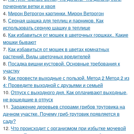
почернели ветки и хвоя
4.
Мирон Ветрогон картинки. Мирон Ветрогон
5.
Серная шашка для теплиц и парников. Как
использовать серную шашку в теплице
6.
Как избавиться от мошек в цветочных горшках.. Какие
мошки бывают
7.
Как избавиться от мошек в цветах комнатных
растений. Виды цветочных вредителей
8.
Посадка вишни кустовой. Основные требования к
участку
9.
Как провести выходные с пользой. Метод 2 Метод 2 из
4: Проведите выходной с друзьями и семьей
10.
Отпуск с выходного дня. Как оплачивают выходные,
не вошедшие в отпуск
11.
Заражение деревьев спорами грибов трутовика на
дачном участке. Почему гриб-трутовик появляется в
саду?
12.
Что происходит с организмом при избытке мочевой