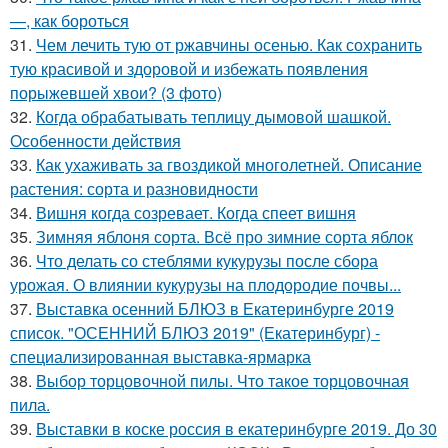
—, как бороться
31.
Чем лечить тую от ржавчины осенью. Как сохранить
тую красивой и здоровой и избежать появления
порыжевшей хвои? (3 фото)
32.
Когда обрабатывать теплицу дымовой шашкой.
Особенности действия
33.
Как ухаживать за гвоздикой многолетней. Описание
растения: сорта и разновидности
34.
Вишня когда созревает. Когда спеет вишня
35.
Зимняя яблоня сорта. Всё про зимние сорта яблок
36.
Что делать со стеблями кукурузы после сбора
урожая. О влиянии кукурузы на плодородие почвы...
37.
Выставка осенний БЛЮЗ в Екатеринбурге 2019
список. "ОСЕННИЙ БЛЮЗ 2019" (Екатеринбург) -
специализированная выставка-ярмарка
38.
Выбор торцовочной пилы. Что такое торцовочная
пила.
39.
Выставки в коске россия в екатеринбурге 2019. До 30