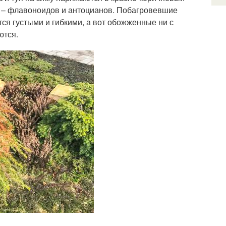
в – флавоноидов и антоцианов. Побагровевшие
я густыми и гибкими, а вот обожженные ни с
ются.