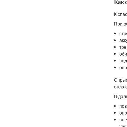
Как 
К спа
При о
стр
акк
тре
оби
под
опр
Опрыс
стекл
В дал
пов
опр
вне
удо