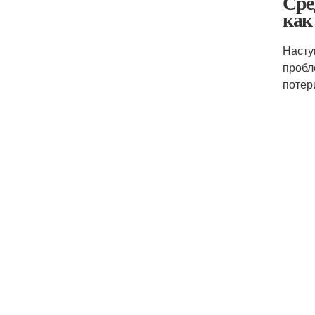
Сре
как
Насту
пробл
потер