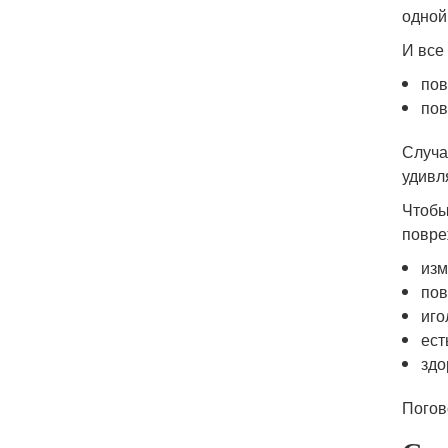
одной
И все
пов
пов
Случа
удивл
Чтобы
повре
изм
пов
иго
ест
здо
Погов