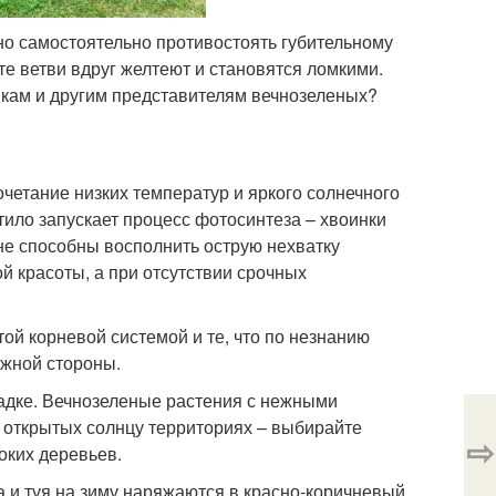
но самостоятельно противостоять губительному
те ветви вдруг желтеют и становятся ломкими.
никам и другим представителям вечнозеленых?
четание низких температур и яркого солнечного
тило запускает процесс фотосинтеза – хвоинки
не способны восполнить острую нехватку
й красоты, а при отсутствии срочных
ой корневой системой и те, что по незнанию
южной стороны.
адке. Вечнозеленые растения с нежными
на открытых солнцу территориях – выбирайте
⇨
оких деревьев.
а и туя на зиму наряжаются в красно-коричневый