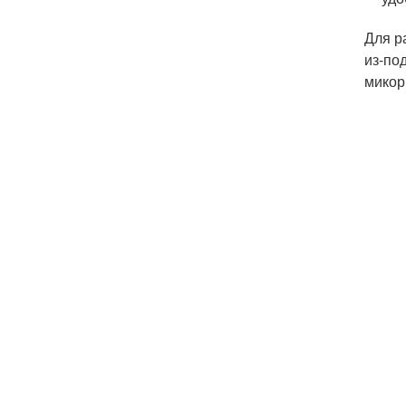
Для р
из-по
микор