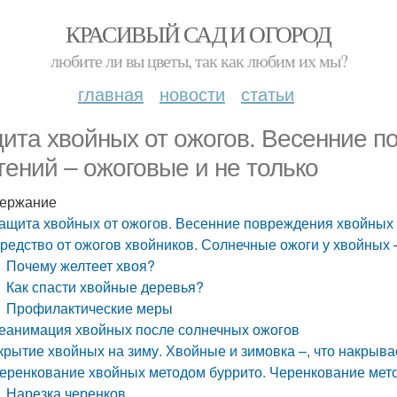
КРАСИВЫЙ САД И ОГОРОД
любите ли вы цветы, так как любим их мы?
главная
новости
статьи
ита хвойных от ожогов. Весенние п
тений – ожоговые и не только
ержание
ащита хвойных от ожогов. Весенние повреждения хвойных 
редство от ожогов хвойников. Солнечные ожоги у хвойных –,
Почему желтеет хвоя?
Как спасти хвойные деревья?
Профилактические меры
еанимация хвойных после солнечных ожогов
крытие хвойных на зиму. Хвойные и зимовка –, что накрывае
еренкование хвойных методом буррито. Черенкование мет
Нарезка черенков