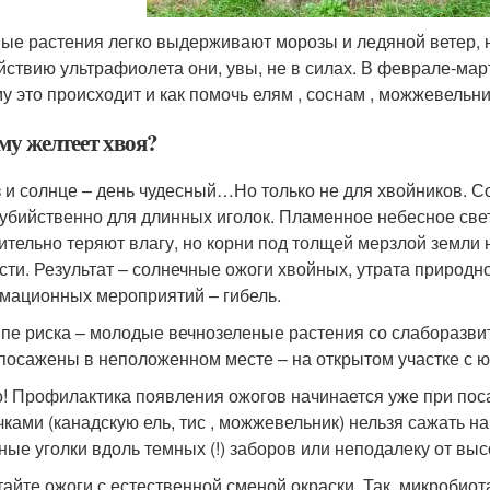
ые растения легко выдерживают морозы и ледяной ветер, 
йствию ультрафиолета они, увы, не в силах. В феврале-мар
у это происходит и как помочь елям , соснам , можжевель
му желтеет хвоя?
 и солнце – день чудесный…Но только не для хвойников. Со
 убийственно для длинных иголок. Пламенное небесное све
ительно теряют влагу, но корни под толщей мерзлой земли 
сти. Результат – солнечные ожоги хвойных, утрата природно
мационных мероприятий – гибель.
ппе риска – молодые вечнозеленые растения со слаборазвит
посажены в неположенном месте – на открытом участке с 
! Профилактика появления ожогов начинается уже при пос
чками (канадскую ель, тис , можжевельник) нельзя сажать 
ные уголки вдоль темных (!) заборов или неподалеку от выс
тайте ожоги с естественной сменой окраски. Так, микробиот