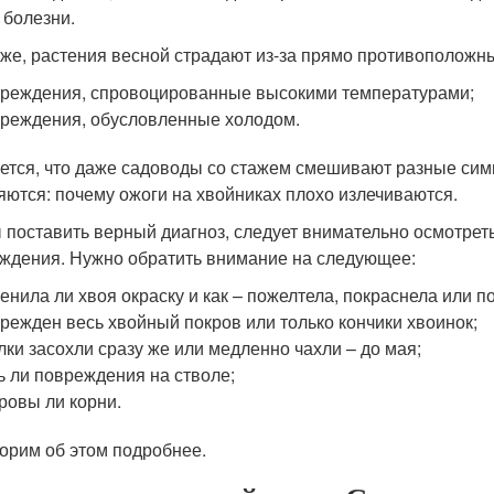
 болезни.
 же, растения весной страдают из-за прямо противоположн
реждения, спровоцированные высокими температурами;
реждения, обусловленные холодом.
ется, что даже садоводы со стажем смешивают разные си
яются: почему ожоги на хвойниках плохо излечиваются.
 поставить верный диагноз, следует внимательно осмотрет
ждения. Нужно обратить внимание на следующее:
енила ли хвоя окраску и как – пожелтела, покраснела или п
режден весь хвойный покров или только кончики хвоинок;
лки засохли сразу же или медленно чахли – до мая;
ь ли повреждения на стволе;
ровы ли корни.
орим об этом подробнее.