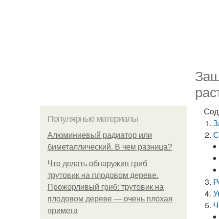
Защ
рас
Сод
Популярные материалы
З
С
Алюминиевый радиатор или
биметаллический. В чем разница?
Что делать обнаружив гриб
трутовик на плодовом дереве.
Р
Прожорливый гриб: трутовик на
У
плодовом дереве — очень плохая
Ч
примета