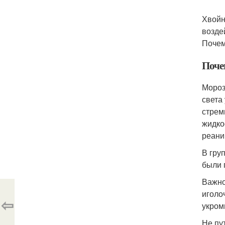
Хвойн
возде
Почем
Поче
Мороз
света
стрем
жидко
реани
В гру
были 
Важно
иголо
⇦
укром
Не пу