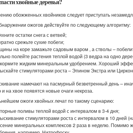
спасти хвойные деревья?
сению обожженных хвойников следует приступать незамедли
бнаружении ожогов действуйте по следующему алгоритму:
яхните остатки снега с ветвей;
уратно срежьте сухие побеги;
щины на коре замажьте садовым варом , а стволы – побели
льно полейте растения теплой водой (3 ведра на одно дере
кормите жидким минеральным удобрением. Хороший эффект
ыскайте стимуляторами роста – Эпином Экстра или Циркон
кивание намечают на пасмурный безветренный день – инач
о и на хвое появятся новые очаги некроза.
ьнейшем ожоги хвойных лечат по такому сценарию:
торные поливы теплой водой с интервалом в 3-4 дня;
ыскивание стимуляторами роста с интервалом в 10 дней (н
сение минеральных комплексов 2 раза в неделю. Помимо 
брения, например, Нитрофоску .