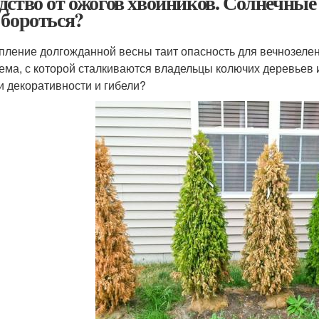
дство от ожогов хвойников. Солнечные 
 бороться?
пление долгожданной весны таит опасность для вечнозелен
ема, с которой сталкиваются владельцы колючих деревьев и
и декоративности и гибели?