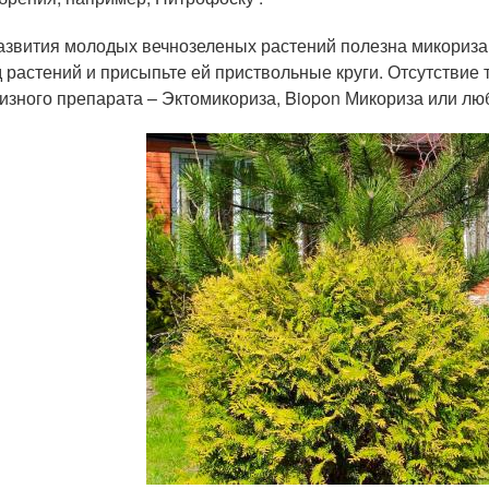
азвития молодых вечнозеленых растений полезна микориза 
д растений и присыпьте ей приствольные круги. Отсутствие
изного препарата – Эктомикориза, Biopon Микориза или люб