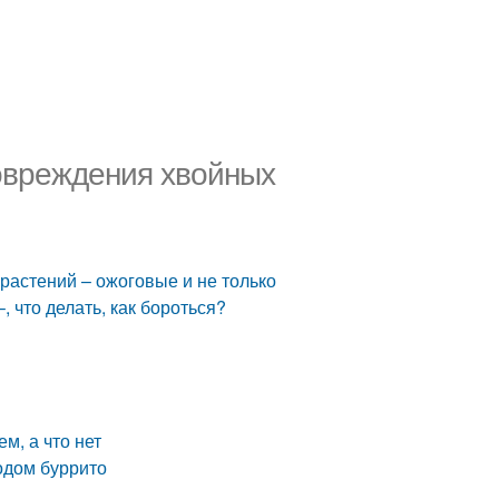
овреждения хвойных
растений – ожоговые и не только
 что делать, как бороться?
м, а что нет
одом буррито