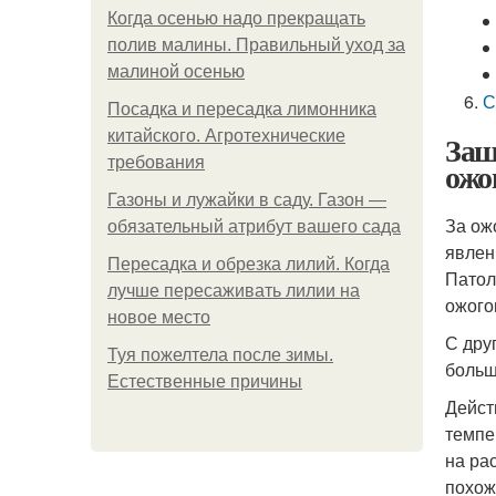
Когда осенью надо прекращать
полив малины. Правильный уход за
малиной осенью
С
Посадка и пересадка лимонника
китайского. Агротехнические
Защ
требования
ожо
Газоны и лужайки в саду. Газон —
За ож
обязательный атрибут вашего сада
явлен
Пересадка и обрезка лилий. Когда
Патол
лучше пересаживать лилии на
ожого
новое место
С дру
Туя пожелтела после зимы.
больш
Естественные причины
Дейст
темпе
на ра
похож