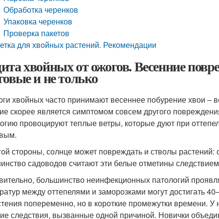
Обработка черенков
Упаковка черенков
Проверка пакетов
етка для хвойных растений. Рекомендации
ита хвойных от ожогов. Весенние повр
говые и не только
оги хвойных часто принимают весеннее побурение хвои – вс
ие скорее является симптомом совсем другого повреждени
огию провоцируют теплые ветры, которые дуют при оттепеля
вым.
гой стороны, солнце может повреждать и стволы растений:
инство садоводов считают эти белые отметины следствие
вительно, большинство неинфекционных патологий проявл
ратур между оттепелями и заморозками могут достигать 40
стения попеременно, но в короткие промежутки времени. У н
ие следствия, вызванные одной причиной. Новички объедин