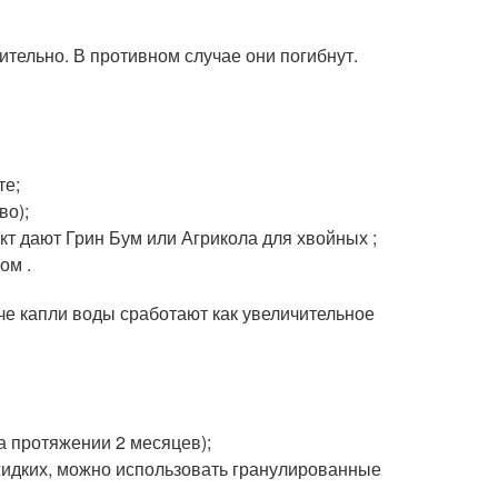
тельно. В противном случае они погибнут.
те;
во);
 дают Грин Бум или Агрикола для хвойных ;
ом .
е капли воды сработают как увеличительное
а протяжении 2 месяцев);
жидких, можно использовать гранулированные