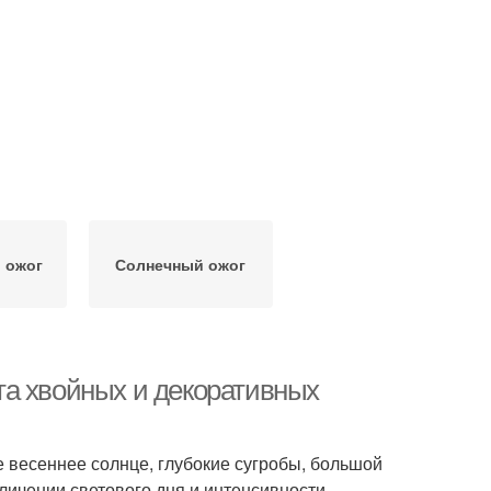
 ожог
Солнечный ожог
та хвойных и декоративных
 весеннее солнце, глубокие сугробы, большой
личении светового дня и интенсивности