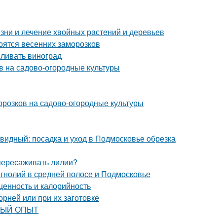
езни и лечение хвойных растений и деревьев
боятся весенних заморозков
мливать виноград
ов на садово-огородные культуры
орозков на садово-огородные культуры
идный: посадка и уход в Подмосковье обрезка
 пересаживать лилии?
гнолий в средней полосе и Подмосковье
ценность и калорийность
орней или при их заготовке
РВЫЙ ОПЫТ