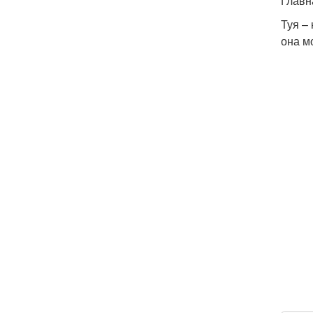
Главн
Туя –
она м