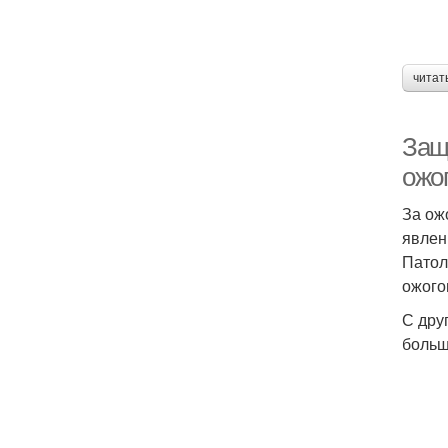
читат
Защ
ожог
За ож
явлен
Патол
ожого
С дру
больш