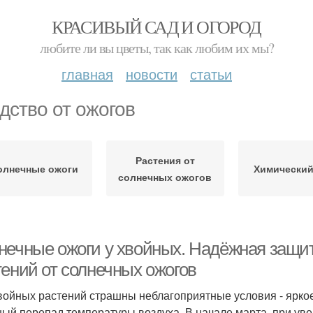
КРАСИВЫЙ САД И ОГОРОД
любите ли вы цветы, так как любим их мы?
главная
новости
статьи
дство от ожогов
Растения от
олнечные ожоги
Химический
солнечных ожогов
нечные ожоги у хвойных. Надёжная защи
тений от солнечных ожогов
войных растений страшны неблагоприятные условия - яркое
ный перепад температуры воздуха. В начале марта, при уве