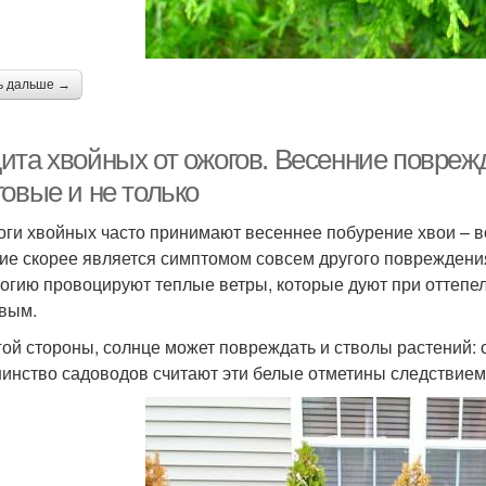
ь дальше →
ита хвойных от ожогов. Весенние повреж
овые и не только
оги хвойных часто принимают весеннее побурение хвои – вс
ие скорее является симптомом совсем другого повреждени
огию провоцируют теплые ветры, которые дуют при оттепеля
вым.
гой стороны, солнце может повреждать и стволы растений:
инство садоводов считают эти белые отметины следствие