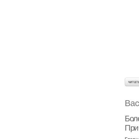
читат
Вас
Боле
При