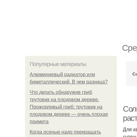
Сре
Популярные материалы
С
Алюминиевый радиатор или
биметаллический. В чем разница?
Что делать обнаружив гриб
трутовик на плодовом дереве.
Прожорливый гриб: трутовик на
Сол
плодовом дереве — очень плохая
рас
примета
Для х
Когда осенью надо прекращать
суточ