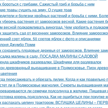
к бороться с грибами. Сажистый гриб и борьба с ним
кие травы сушить на зиму. О сушке трав
едители и болезни хвойных растений и борьба с ними. Бол
к уберечь растения от заморозков весной. Какие растения 
м весной подкармливать виноград. Чем удобрять и подкар
к защитить сад от весенних заморозков. Влияние заморозк
енний сорт яблок. 50 сортов яблок с фото и описаниями
лоня Джумбо Помм
к сохранить плодовые деревья от заморозков. Влияние зам
садка малины в саду. ПОСАДКА МАЛИНЫ САДОВОЙ
енда шкафчиков раздевалки. Шкафчики для раздевалок
он древовидный выращивание в Подмосковье. Пион древов
 цветения
гда пересаживать и обрезать лилии. Когда и как правильно
стет ли в Подмосковье магнолия. Секреты выращивания ма
ревариваются ли семечки подсолнуха в желудке. Пищевая 
готовка корень подсолнуха. Как не ошибиться при покупке к
к распахать целину трактором. ВСПАШКА ЦЕЛИНЫ – ПЕ