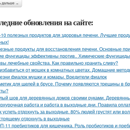
ь дальше →
ледние обновления на сайте:
-10 полезных продуктов для здоровья печени. Лучшие прод
ных!
езные продукты для восстановления печени. Основные при
ие фунгициды эффективны против.. Химические фунгициды
вы лечебные свойства. Как правильно хранить сливу?
 избавиться от мошек в комнатных цветах. Домашние мето
езни фиалок мушки и комары. Вредители фиалок
метик для щелей в брусе. Почему появляются трещины в бр
кты?
лый шов для деревянных домов своими руками. Деревянный
рхурочная работа и работа в выходные дни. Правила опл
к успеть отдохнуть за выходные. 80% людей грустят или волн
стоящему отдохнуть в выходные
П-11 пребиотиков для кишечника. Роль пробиотиков и преби