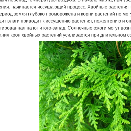
ения, начинается иссушающий процесс. Хвойные растения т
период земля глубоко проморожена и корни растений не могу
ит влаги приводит к иссушению растения, пожелтению и о
тированная на юг и юго-запад. Солнечные ожоги могут возн
ания крон хвойных растений усиливается при длительном с