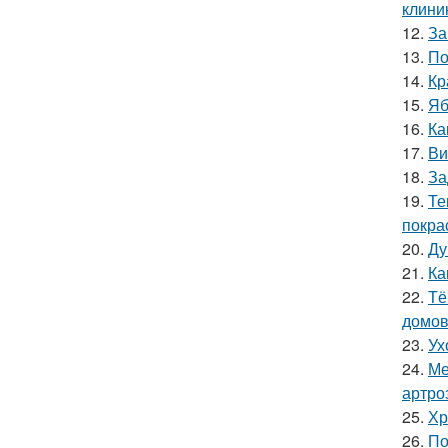
клини
12.
За
13.
По
14.
Кр
15.
Яб
16.
Ка
17.
Ви
18.
За
19.
Те
покра
20.
Ду
21.
Ка
22.
Тё
домов
23.
Ух
24.
Ме
артро
25.
Хр
26.
По