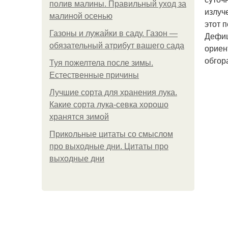
полив малины. Правильный уход за
излуч
малиной осенью
этот 
Газоны и лужайки в саду. Газон —
Дефиц
обязательный атрибут вашего сада
ориен
обгор
Туя пожелтела после зимы.
Естественные причины
Лучшие сорта для хранения лука.
Какие сорта лука-севка хорошо
хранятся зимой
Прикольные цитаты со смыслом
про выходные дни. Цитаты про
выходные дни