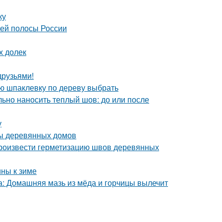
ку
ней полосы России
х долек
друзьями!
ую шпаклевку по дереву выбрать
ьно наносить теплый шов: до или после
у
мы деревянных домов
произвести герметизацию швов деревянных
ины к зиме
са: Домашняя мазь из мёда и горчицы вылечит