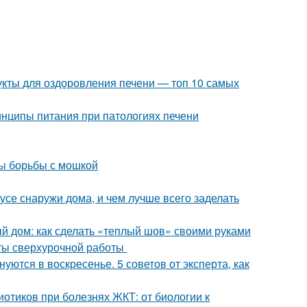
укты для оздоровления печени — топ 10 самых
нципы питания при патологиях печени
ды борьбы с мошкой
усе снаружи дома, и чем лучше всего заделать
 дом: как сделать «теплый шов» своими руками
аты сверхурочной работы
уются в воскресенье. 5 советов от эксперта, как
отиков при болезнях ЖКТ: от биологии к