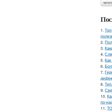
читат
Пос
1.
Топ
полез
2.
Пол
3.
Как
4.
Сли
5.
Как
6.
Бол
7.
Гер
дефе
8.
Теп
9.
Све
10.
Ка
по-на
11.
ТО