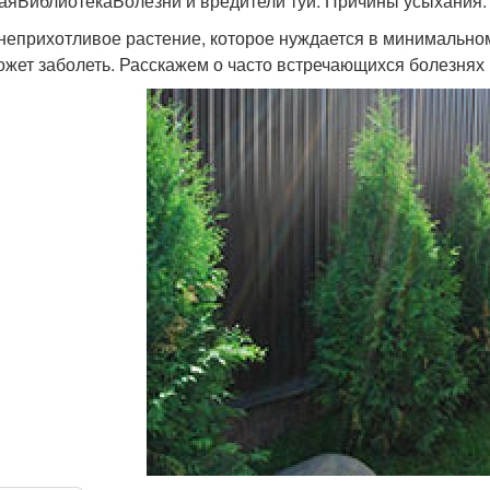
аяБиблиотекаБолезни и вредители туй. Причины усыхания.
 неприхотливое растение, которое нуждается в минимальном
ожет заболеть. Расскажем о часто встречающихся болезнях 