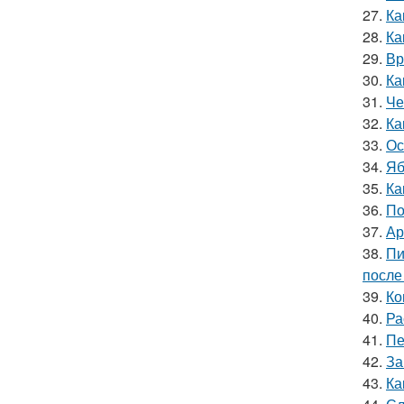
27.
Ка
28.
Ка
29.
Вр
30.
Ка
31.
Че
32.
Ка
33.
Ос
34.
Яб
35.
Ка
36.
По
37.
Ар
38.
Пи
после
39.
Ко
40.
Ра
41.
Пе
42.
За
43.
Ка