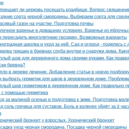
ке
прещает ли церковь посещать кладбище. Вопрос священни
здние сорта черной смородины. Выбираем сорта для сред
асивый газон на участке. Подготовка почвы
лочное варенье в домашних условиях. Варенье из яблочны
к пересадить многолетнюю гвоздику. Возможные варианты
ноградная школка и уход за ней. Сад и огород - поделись с 
делка трещин в бревнах сруба внутри и снаружи дома. Как
плый шов для деревянного дома своими руками. Как правил
ски бревна?
пло в дереве лечение. Добавление статьи в новую подборк
к выбрать герметик для швов в деревянном доме. Пробле
плый шов герметиком в деревянном доме. Как правильно 
 с помощью герметика
од за малиной осенью и подготовка к зиме. Подготовка мал
д соль горчица для суставов. Боль в коленях уйдёт за 2 ча
з
онический бронхит у взрослых. Хронический бронхит
садка уход черная смородина. Посадка черной смородины