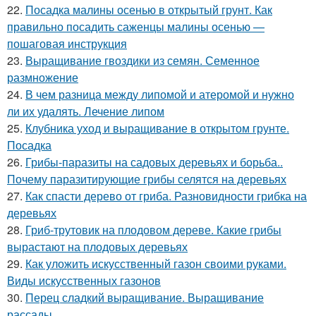
22.
Посадка малины осенью в открытый грунт. Как
правильно посадить саженцы малины осенью —
пошаговая инструкция
23.
Выращивание гвоздики из семян. Семенное
размножение
24.
В чем разница между липомой и атеромой и нужно
ли их удалять. Лечение липом
25.
Клубника уход и выращивание в открытом грунте.
Посадка
26.
Грибы-паразиты на садовых деревьях и борьба..
Почему паразитирующие грибы селятся на деревьях
27.
Как спасти дерево от гриба. Разновидности грибка на
деревьях
28.
Гриб-трутовик на плодовом дереве. Какие грибы
вырастают на плодовых деревьях
29.
Как уложить искусственный газон своими руками.
Виды искусственных газонов
30.
Перец сладкий выращивание. Выращивание
рассады