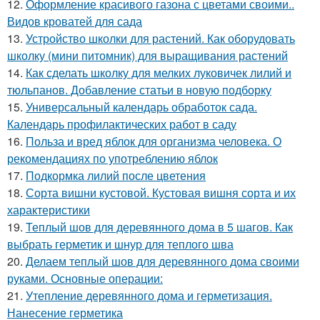
12.
Оформление красивого газона с цветами своими..
Видов кроватей для сада
13.
Устройство школки для растений. Как оборудовать
школку (мини питомник) для выращивания растений
14.
Как сделать школку для мелких луковичек лилий и
тюльпанов. Добавление статьи в новую подборку
15.
Универсальный календарь обработок сада.
Календарь профилактических работ в саду
16.
Польза и вред яблок для организма человека. О
рекомендациях по употреблению яблок
17.
Подкормка лилий после цветения
18.
Сорта вишни кустовой. Кустовая вишня сорта и их
характеристики
19.
Теплый шов для деревянного дома в 5 шагов. Как
выбрать герметик и шнур для теплого шва
20.
Делаем теплый шов для деревянного дома своими
руками. Основные операции:
21.
Утепление деревянного дома и герметизация.
Нанесение герметика