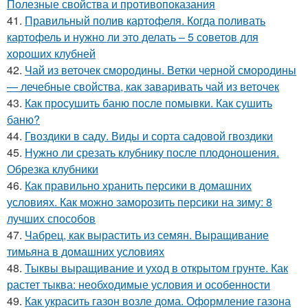
Полезные свойства и противопоказания
41.
Правильный полив картофеля. Когда поливать
картофель и нужно ли это делать – 5 советов для
хороших клубней
42.
Чай из веточек смородины. Ветки черной смородины
— лечебные свойства, как заваривать чай из веточек
43.
Как просушить баню после помывки. Как сушить
баню?
44.
Гвоздики в саду. Виды и сорта садовой гвоздики
45.
Нужно ли срезать клубнику после плодоношения.
Обрезка клубники
46.
Как правильно хранить персики в домашних
условиях. Как можно заморозить персики на зиму: 8
лучших способов
47.
Чабрец, как вырастить из семян. Выращивание
тимьяна в домашних условиях
48.
Тыквы выращивание и уход в открытом грунте. Как
растет тыква: необходимые условия и особенности
49.
Как украсить газон возле дома. Оформление газона