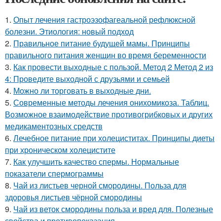
1.
Опыт лечения гастроэзофагеальной рефлюксной
болезни. Этиология: новый подход
2.
Правильное питание будущей мамы. Принципы
правильного питания женщин во время беременности
3.
Как провести выходные с пользой. Метод 2 Метод 2 из
4: Проведите выходной с друзьями и семьей
4.
Можно ли торговать в выходные дни.
5.
Современные методы лечения онихомикоза. Таблиц.
Возможное взаимодействие противогрибковых и других
медикаментозных средств
6.
Лечебное питание при холециститах. Принципы диеты
при хроническом холецистите
7.
Как улучшить качество спермы. Нормальные
показатели спермограммы
8.
Чай из листьев черной смородины. Польза для
здоровья листьев чёрной смородины
9.
Чай из веток смородины польза и вред для. Полезные
свойства и противопоказания