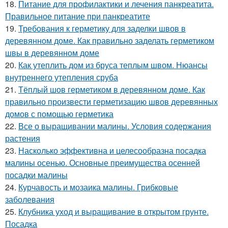
18.
Питание для профилактики и лечения панкреатита.
Правильное питание при панкреатите
19.
Требования к герметику для заделки швов в
деревянном доме. Как правильно заделать герметиком
швы в деревянном доме
20.
Как утеплить дом из бруса теплым швом. Нюансы
внутреннего утепления сруба
21.
Тёплый шов герметиком в деревянном доме. Как
правильно произвести герметизацию швов деревянных
домов с помощью герметика
22.
Все о выращивании малины. Условия содержания
растения
23.
Насколько эффективна и целесообразна посадка
малины осенью. Основные преимущества осенней
посадки малины
24.
Курчавость и мозаика малины. Грибковые
заболевания
25.
Клубника уход и выращивание в открытом грунте.
Посадка