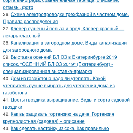
отзывы, фото
36.
Схема электропроводки трехфазной в частном доме.
Правила распределения
37.
Клевер сушеный польза и вред. Клевер красный —
лекарь классный!
38.
Канализация в загородном доме. Виды канализации
для загородного дома
39.
Выставка осенний БЛЮЗ в Екатеринбурге 2019
список. "ОСЕННИЙ БЛЮЗ 2019" (Екатеринбург) -
специализированная выставка-ярмарка
40.
Дом из газобетона надо ли утеплять. Какой
утеплитель лучше выбрать для утепления дома из
газобетона
41.
Цветы гвоздика выращивание. Виды и сорта садовой
гвоздики
42.
Как выращивать гортензию на даче. Гортензия
крупнолистная (садовая) – описание
43.
Как сделать настойку из сока. Как правильно