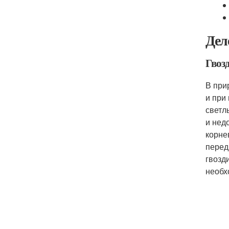
Дел
Гвоз
В при
и при
светл
и нед
корне
перед
гвозд
необх