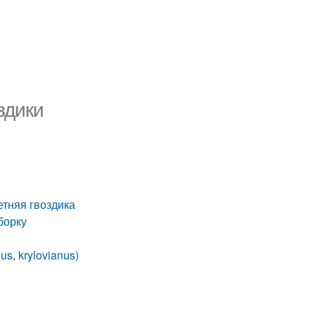
здики
етняя гвоздика
борку
s, krylovianus)