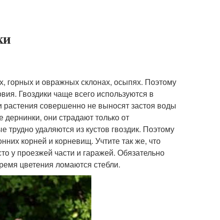
ки
ах, горных и овражных склонах, осыпях. Поэтому
овия. Гвоздики чаще всего используются в
ти растения совершенно не выносят застоя воды
е дернинки, они страдают только от
ые трудно удаляются из кустов гвоздик. Поэтому
нних корней и корневищ. Учтите так же, что
сто у проезжей части и гаражей. Обязательно
время цветения ломаются стебли.