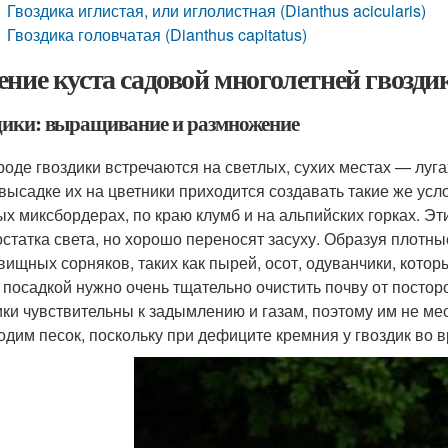
Гвоздика иглистая, или иглолистная (Dianthus acicularis)
Гвоздика головчатая (Dianthus capitatus)
ение куста садовой многолетней гвозди
дики: выращивание и размножение
роде гвоздики встречаются на светлых, сухих местах — луг
 высадке их на цветники приходится создавать такие же усл
ых миксбордерах, по краю клумб и на альпийских горках. Э
остатка света, но хорошо переносят засуху. Образуя плотны
вищных сорняков, таких как пырей, осот, одуванчики, котор
 посадкой нужно очень тщательно очистить почву от посторо
ики чувствительны к задымлению и газам, поэтому им не ме
одим песок, поскольку при дефиците кремния у гвоздик во 