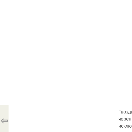
Гвозд
⇦
черен
исклю