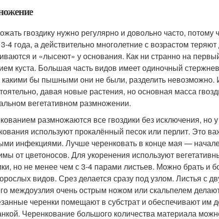
ножение
ожать гвоздику нужно регулярно и довольно часто, потому ч
 3-4 года, а действительно многолетние с возрастом теряют 
иваются и «лысеют» у основания. Как ни странно на первы
ием куста. Большая часть видов имеет одиночный стержнево
, какими бы пышными они не были, разделить невозможно. 
тоятельно, давая новые растения, но основная масса гвозд
альном вегетативном размножении.
кованием размножаются все гвоздики без исключения, но у
кования используют прокалённый песок или перлит. Это важ
ыми инфекциями. Лучше черенковать в конце мая — начале
имы от цветоносов. Для укоренения используют вегетативны
ики, но не менее чем с 3-4 парами листьев. Можно брать и 
орослых видов. Срез делается сразу под узлом. Листья с дв
го междоузлия очень острым ножом или скальпелем делают
занные черенки помещают в субстрат и обеспечивают им д
анкой. Черенкование большого количества материала можн