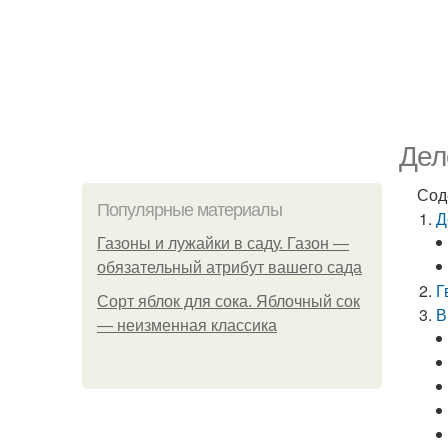
Дел
Сод
Популярные материалы
Д
Газоны и лужайки в саду. Газон —
обязательный атрибут вашего сада
Г
Сорт яблок для сока. Яблочный сок
В
— неизменная классика