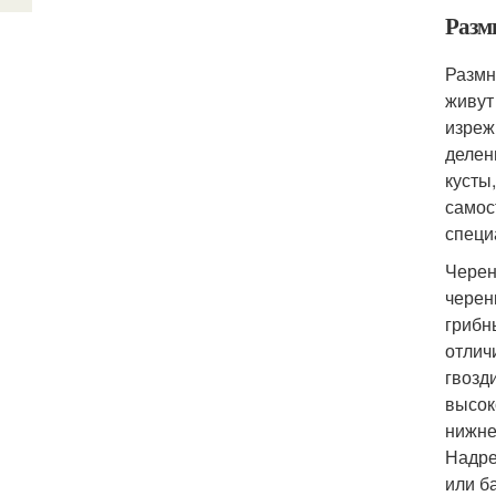
Разм
Размн
живут
изреж
делен
кусты
самос
специ
Черен
черен
грибн
отлич
гвозд
высок
нижне
Надре
или б