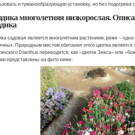
ьзовать и туманообразующую установку, но без подогрева гр
здика многолетняя низкорослая. Описа
здика
ика садовая является многолетним растением, реже – одно
ичных. Природным местом обитания этого цветка является
тинского Dianthus переводится, как «цветок Зевса» или «б
ики представлены на фото ниже: