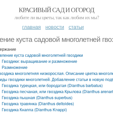
КРАСИВЫЙ САД И ОГОРОД
любите ли вы цветы, так как любим их мы?
главная
новости
статьи
ение куста садовой многолетней гво
ержание
еление куста садовой многолетней гвоздики
Гвоздики: выращивание и размножение
Размножение
воздика многолетняя низкорослая. Описание цветка многол
иды гвоздики многолетней. Добавление статьи в новую под
Гвоздика турецкая, или бородатая (Dianthus barbatus)
Гвоздика песчаная, или гвоздика Крылова (Dianthus arenariu
Гвоздика пышная (Dianthus superbus)
Гвоздика травянка (Dianthus deltoides)
Гвоздика Кнаппа (Dianthus Knappi)