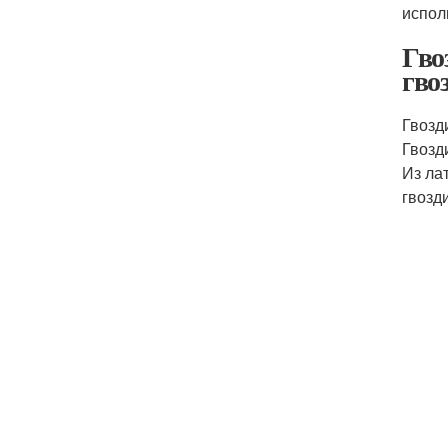
испол
Гво
гво
Гвозд
Гвозд
Из ла
гвозд