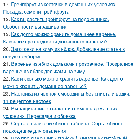
17.
Грейпфрут из косточки в домашних условиях.
Посадка семени грейпфрута
18.
Как вырастить грейпфрут на подоконнике.
Особенности выращивания
19.
Как долго можно хранить домашнее варенье.
Каков же срок годности домашнего варенья?
20.
Заготовки на зиму из яблок. Добавление статьи в
новую подборку
21.
Варенье из яблок дольками прозрачное. Прозрачное
варенье из яблок дольками на зиму
22.
Как и сколько можно хранить варенье. Как долго
можно хранить домашнее варенье?
23.
Настойка из черной смородины без спирта и водки.
11 рецептов настоек
24.
Выращивание эвкалипт из семян в домашних
условиях. Пересадка и обрезка
25.
Сорта опылители яблонь таблица. Сорта яблонь,
подходящие для опыления
26.
Все про лимонник китайский. Лимонник китайский