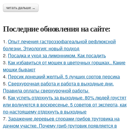
читать дальше →
Последние обновления на сайте:
1.
Опыт лечения гастроэзофагеальной рефлюксной
болезни. Этиология: новый подход
2.
Посадка и уход за лимонником. Как посадить
3.
Как избавиться от мошек в цветочных горшках.. Какие
мошки бывают
4.
Персик донецкий желтый. 5 лучших сортов персика
5.
Сверхурочная работа и работа в выходные дни.
Правила оплаты сверхурочной работы
6.
Как успеть отдохнуть за выходные. 80% людей грустят
или волнуются в воскресенье. 5 советов от эксперта, как
по-настоящему отдохнуть в выходные
7.
Заражение деревьев спорами грибов трутовика на
дачном участке. Почему гриб-трутовик появляется в