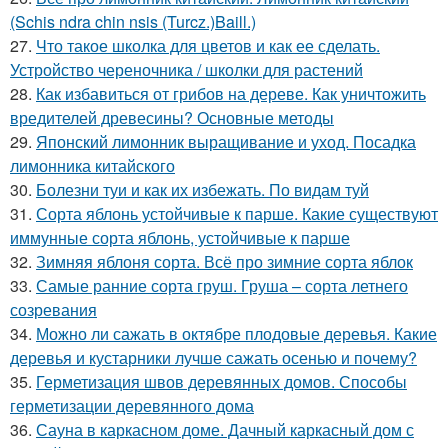
(Schis ndra chin nsis (Turcz.)Baill.)
27.
Что такое школка для цветов и как ее сделать.
Устройство череночника / школки для растений
28.
Как избавиться от грибов на дереве. Как уничтожить
вредителей древесины? Основные методы
29.
Японский лимонник выращивание и уход. Посадка
лимонника китайского
30.
Болезни туи и как их избежать. По видам туй
31.
Сорта яблонь устойчивые к парше. Какие существуют
иммунные сорта яблонь, устойчивые к парше
32.
Зимняя яблоня сорта. Всё про зимние сорта яблок
33.
Самые ранние сорта груш. Груша – сорта летнего
созревания
34.
Можно ли сажать в октябре плодовые деревья. Какие
деревья и кустарники лучше сажать осенью и почему?
35.
Герметизация швов деревянных домов. Способы
герметизации деревянного дома
36.
Сауна в каркасном доме. Дачный каркасный дом с