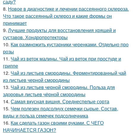
саду?
8.
Новое в диагностике и лечении рассеянного склероза.
Что такое рассеянный склероз и какие формы он
принимает
9.
Лучшие продукты для восстановления хрящей и
суставов. Хондропротекторы
10.
Как размножить кустарники черенками. Отдельно про
розы
11.
Чай из веток малины. Чай из веток при простуде и
гриппе
12.
Чай из листьев смородины. Ферментированный чай
из листьев черной смородины
13.
Чай из листьев черной смородины. Польза для
здоровья листьев чёрной смородины
14.
Самая вкусная вишня. Среднеспелые сорта
15.
Чем полезен подсолнух семечки сырые. Состав,
виды и польза семечек подсолнечника
16.
Как сделать газон своими руками. С ЧЕГО
НАЧИНАЕТСЯ ГАЗОН?