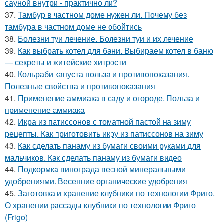
сауной внутри - практично ли?
37.
Тамбур в частном доме нужен ли. Почему без
тамбура в частном доме не обойтись
38.
Болезни туи лечение. Болезни туи и их лечение
39.
Как выбрать котел для бани. Выбираем котел в баню
— секреты и житейские хитрости
40.
Кольраби капуста польза и противопоказания.
Полезные свойства и противопоказания
41.
Применение аммиака в саду и огороде. Польза и
применение аммиака
42.
Икра из патиссонов с томатной пастой на зиму
рецепты. Как приготовить икру из патиссонов на зиму
43.
Как сделать панаму из бумаги своими руками для
мальчиков. Как сделать панаму из бумаги видео
44.
Подкормка винограда весной минеральными
удобрениями. Весенние органические удобрения
45.
Заготовка и хранение клубники по технологии Фриго.
О хранении рассады клубники по технологии Фриго
(Frigo)