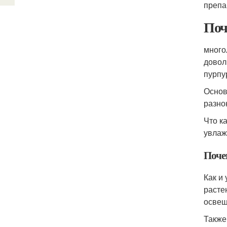
препа
Поч
много
довол
пурпу
Основ
разно
Что к
увлаж
Поче
Как и
расте
освещ
Также