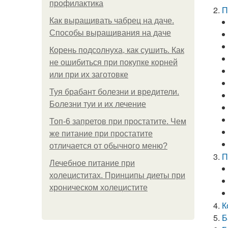
профилактика
П
Как выращивать чабрец на даче.
Способы выращивания на даче
Корень подсолнуха, как сушить. Как
не ошибиться при покупке корней
или при их заготовке
Туя брабант болезни и вредители.
Болезни туи и их лечение
Топ-6 запретов при простатите. Чем
же питание при простатите
отличается от обычного меню?
П
Лечебное питание при
холециститах. Принципы диеты при
хроническом холецистите
К
Б