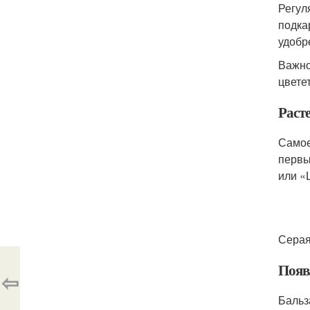
Регул
подка
удобр
Важно
цвете
Раст
Самое
первы
или «
Серая
Появ
⇦
Бальз