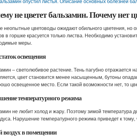
альзамин опустил листья. Описание основных болезней бал
ему не цветет бальзамин. Почему нет цв
е неопытные цветоводы ожидают обильного цветения, но он
ов в горшке красуется только листва. Необходимо установит
одимые меры.
статок освещения
амин – светолюбивое растение. Тень пагубно отражается на 
ляется, цвет становится менее насыщенным, бутоны опада
рошо освещенное место. Если такой возможности нет, то цв
шение температурного режима
амин не любит холод и жару. Поэтому зимой температура до
адуса. Нарушение температурного режима приведет к тому, ч
й воздух в помещении