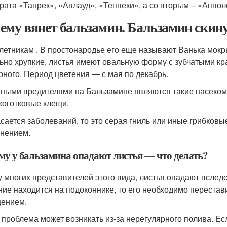
рата «Танрек», «Аплауд», «Теппеки», а со вторым – «Аппол
ему вянет бальзамин. Бальзамин скинул
летникам . В простонародье его еще называют Ванька мокры
ьно хрупкие, листья имеют овальную форму с зубчатыми кра
рного. Период цветения — с мая по декабрь.
ными вредителями на Бальзамине являются такие насекомы
коготковые клещи.
асается заболеваний, то это серая гниль или иные грибко
нением.
му у бальзамина опадают листья — что делать?
 у многих представителей этого вида, листья опадают вслед
ние находится на подоконнике, то его необходимо перестави
ением.
 проблема может возникать из-за нерегулярного полива. Есл