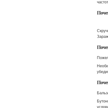
часто
Поче
Скруч
Зараж
Поче
Пожел
Необх
убеди
Поче
Бальз
Бутон
услов