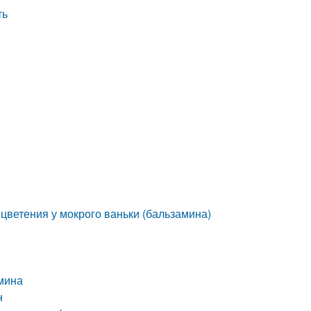
ть
цветения у мокрого ваньки (бальзамина)
амина
н