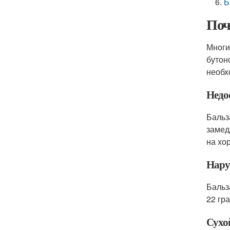
Б
Поч
Многи
бутон
необх
Недо
Бальз
замед
на хо
Нару
Бальз
22 гр
Сухо