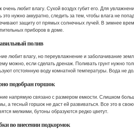
к очень любит влагу. Сухой воздух губит его. Для увлажне
ь это нужно аккуратно, следить за тем, чтобы влага не попа
ечивают защиту от прямых солнечных лучей. В зимнее вре
опительных приборов в доме.
авильный полив
ние любит влагу, но переувлажнение и заболачивание земл
ему можно, если сделать дренаж. Поливать грунт нужно то
ьзуют отстоянную воду комнатной температуры. Вода не дол
рно подобран горшок
ние напрямую связано с размером емкости. Слишком боль
мы, а тесный горшок не даст ей развиваться. Все это в сво
вятся мелкими, бутоны образуются редко цветут.
ки во внесении подкормок