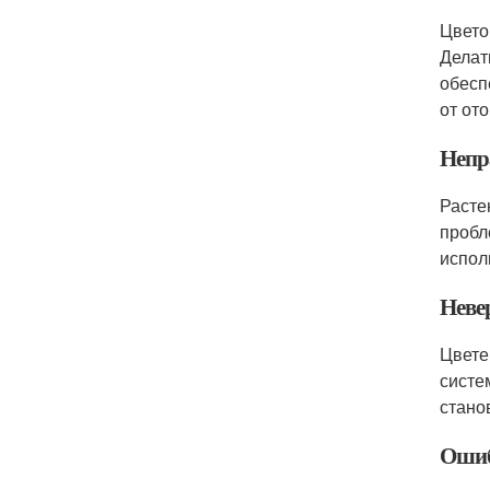
Цвето
Делат
обесп
от от
Непр
Расте
пробл
испол
Неве
Цвете
систе
стано
Ошиб