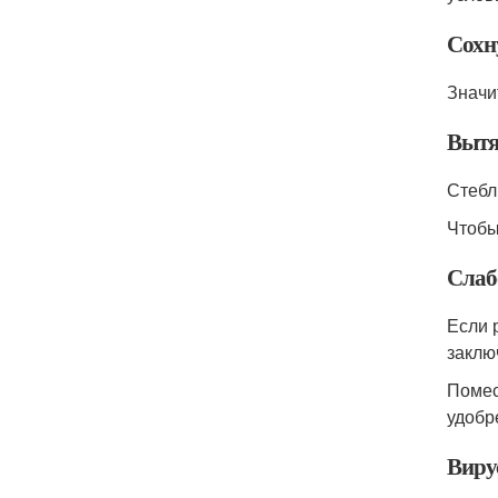
Сохн
Значи
Вытя
Стебл
Чтобы
Слаб
Если 
заклю
Помес
удобр
Виру