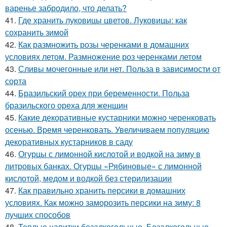
варенье забродило, что делать?
41.
Где хранить луковицы цветов. Луковицы: как
сохранить зимой
42.
Как размножить розы черенками в домашних
условиях летом. Размножение роз черенками летом
43.
Сливы мочегонные или нет. Польза в зависимости от
сорта
44.
Бразильский орех при беременности. Польза
бразильского ореха для женщин
45.
Какие декоративные кустарники можно черенковать
осенью. Время черенковать. Увеличиваем популяцию
декоративных кустарников в саду
46.
Огурцы с лимонной кислотой и водкой на зиму в
литровых банках. Огурцы «Рябиновые» с лимонной
кислотой, медом и водкой без стерилизации
47.
Как правильно хранить персики в домашних
условиях. Как можно заморозить персики на зиму: 8
лучших способов
48.
Теплые напитки безалкогольные. Безалкогольные