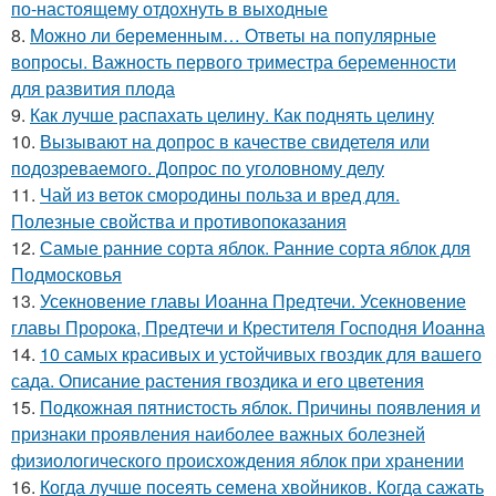
по-настоящему отдохнуть в выходные
8.
Можно ли беременным… Ответы на популярные
вопросы. Важность первого триместра беременности
для развития плода
9.
Как лучше распахать целину. Как поднять целину
10.
Вызывают на допрос в качестве свидетеля или
подозреваемого. Допрос по уголовному делу
11.
Чай из веток смородины польза и вред для.
Полезные свойства и противопоказания
12.
Самые ранние сорта яблок. Ранние сорта яблок для
Подмосковья
13.
Усекновение главы Иоанна Предтечи. Усекновение
главы Пророка, Предтечи и Крестителя Господня Иоанна
14.
10 самых красивых и устойчивых гвоздик для вашего
сада. Описание растения гвоздика и его цветения
15.
Подкожная пятнистость яблок. Причины появления и
признаки проявления наиболее важных болезней
физиологического происхождения яблок при хранении
16.
Когда лучше посеять семена хвойников. Когда сажать