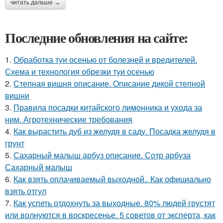
читать дальше →
Последние обновления на сайте:
1.
Обработка туи осенью от болезней и вредителей.
Схема и технология обрезки туи осенью
2.
Степная вишня описание. Описание дикой степной
вишни
3.
Правила посадки китайского лимонника и ухода за
ним. Агротехнические требования
4.
Как вырастить дуб из желудя в саду. Посадка желудя в
грунт
5.
Сахарный малыш арбуз описание. Сотр арбуза
Сахарный малыш
6.
Как взять оплачиваемый выходной.. Как официально
взять отгул
7.
Как успеть отдохнуть за выходные. 80% людей грустят
или волнуются в воскресенье. 5 советов от эксперта, как