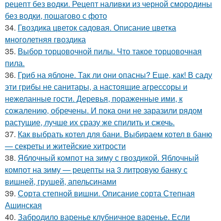
рецепт без водки. Рецепт наливки из черной смородины
без водки, пошагово с фото
34.
Гвоздика цветок садовая. Описание цветка
многолетняя гвоздика
35.
Выбор торцовочной пилы. Что такое торцовочная
пила.
36.
Гриб на яблоне. Так ли они опасны? Еще, как! В саду
эти грибы не санитары, а настоящие агрессоры и
нежеланные гости. Деревья, пораженные ими, к
сожалению, обречены. И пока они не заразили рядом
растущие, лучше их сразу же спилить и сжечь.
37.
Как выбрать котел для бани. Выбираем котел в баню
— секреты и житейские хитрости
38.
Яблочный компот на зиму с гвоздикой. Яблочный
компот на зиму — рецепты на 3 литровую банку с
вишней, грушей, апельсинами
39.
Сорта степной вишни. Описание сорта Степная
Ашинская
40.
Забродило варенье клубничное варенье. Если