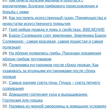
вредителями. Болезни грибкового происхождения и
борьба с ними
26.
Как постелить искусственный газон. Преимущества и
недостатки искусственного покрытия
27.
Гриб рейши правда и ложь о свойствах. ВВЕДЕНИЕ
28.
Барон Солемахер сорт земляники. Земляника Барон
Солемахер - самая красивая, самая душистая и самая
полезная!
29.
На яблоне появились грибы. Признаки поражения
яблони грибом трутовиком
30.
Подкормка кустарников после сбора урожая. Как
ухаживать за ягодными кустарниками после сбора
урожая
31.
Самые ранние сорта груш. Груша – сорта летнего
созревания
32.
Домашняя гортензия уход и выращивание.
Гортензия для горшка
33.
Наливка из черной смородины в домашних условиях