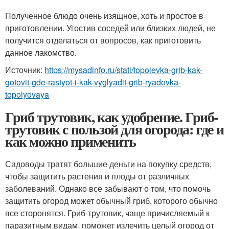
Полученное блюдо очень изящное, хоть и простое в
приготовлении. Угостив соседей или близких людей, не
получится отделаться от вопросов, как приготовить
данное лакомство.
Источник:
https://mysadinfo.ru/stati/topolevka-grib-kak-
gotovit-gde-rastyot-i-kak-vyglyadit-grib-ryadovka-
topolyovaya
Гриб трутовик, как удобрение. Гриб-
трутовик с пользой для огорода: где и
как можно применить
Садоводы тратят большие деньги на покупку средств,
чтобы защитить растения и плоды от различных
заболеваний. Однако все забывают о том, что помочь
защитить огород может обычный гриб, которого обычно
все сторонятся. Гриб-трутовик, чаще причисляемый к
паразитным видам, поможет излечить целый огород от