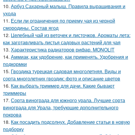
10.
Арбуз Сахарный малыш. Правила выращивания и
ухода
11.
Если ли ограничения по приему чая из черной
смородины. Состав ягод
12.
Целебный чай из веточек и листочков. Ароматы лета:
как заготавливать листья садовых растений для чая
13.
Характеристика радиаторов рифар. MONOLIT
14.
Аммиак, как удобрение, как применять. Удобрения и
подкормки
15.
Гвоздика турецкая садовая многолетняя. Виды и
сорта многолетних гвоздик: фото и описание цветов
16.
Как выбрать триммер для дачи. Какие бывают
триммеры
17.
Сорта винограда для южного урала. Лучшие сорта
винограда для Урала, требующие дополнительного
покрова
18.
Как посадить подсолнух. Добавление статьи в новую
подборку