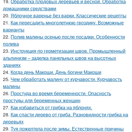
19.
Обработка плодовых деревьев и весной. Обработка
домашними средствами
20.
Яблочное варенье без варки. Классические рецепты
21.
Как пересадить многолетнюю гвоздику. Возможные
варианты
22.
Полив малины осенью после посадки. Особенности
полива
23.
Инструкция по герметизации швов. Промышленный
альпинизм – заделка панельных швов на высотных
зданиях
24.
Когда день Макоши. День богини Макоши
25.
Чем обработать малину от курчавости. Курчавость
малины
26.
Простуда во время беременности. Опасность
простуды для беременных женщин
27.
Как избавиться от грибка на яблонях.
28.
Как спасти дерево от гриба. Разновидности грибка на
деревьях
29.
Туя пожелтела после зимы. Естественные причины