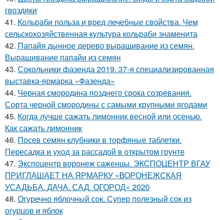
гвоздики
41.
Кольраби польза и вред лечебные свойства. Чем
сельскохозяйственная культура кольраби знаменита
42.
Папайя дынное дерево выращивание из семян.
Выращивание папайи из семян
43.
Сокольники фазенда 2019. 37-я специализированная
выставка-ярмарка «Фазенда»
44.
Черная смородина позднего срока созревания.
Сорта черной смородины с самыми крупными ягодами
45.
Когда лучше сажать лимонник весной или осенью.
Как сажать лимонник
46.
Посев семян клубники в торфяные таблетки.
Пересадка и уход за рассадой в открытом грунте
47.
Экспоцентр воронеж саженцы. ЭКСПОЦЕНТР ВГАУ
ПРИГЛАШАЕТ НА ЯРМАРКУ «ВОРОНЕЖСКАЯ
УСАДЬБА. ДАЧА. САД. ОГОРОД» 2020
48.
Огуречно яблочный сок. Супер полезный сок из
огурцов и яблок