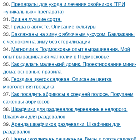
30.
Препараты для ухода и лечения хвойников (ТРИ
«уникальных» препарата)
31.
Вишня лучшие сорта.
32.
Груша в августе. Описание культуры
33.
Баклажаны на зиму с яблочным уксусом. Баклажаны
с чесноком на зиму без стерилизации
34.
Магнолии в Подмосковье опыт выращивания. Мой
опыт выращивания магнолии в Подмосковье
35.
Как сделать маленький домик. Проектирование мини-
дома: основные правила
36.
Гвоздика цветок садовая. Описание цветка
многолетняя гвоздика
37.
Как посадить абрикосы в средней полосе. Покупаем
саженцы абрикосов
38.
Шкафчики для раздевалок деревянные недорого.
Шкафчики для раздевалок
39.
Аренда шкафчиков раздевалки. Шкафчики для
раздевалок
40.
Цветы гвоздика выращивание. Виды и сорта садовой