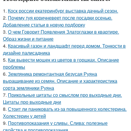
1.
Коск россии екатеринбург выставка дачный сезон.
2.
Почему туя коричневеет после посадки осенью.
Добавление статьи в новую подборку
3.
О чем Говорит Появления Златоглазки в квартире.
Образ жизни и питание
4.
Красивый газон и ландшафт перед домом. Тонкости в
дизайне палисадника
5.
Как вывести мошек из цветов в горшках. Описание
проблемы
6.
Земляника ремонтантная безусая Руяна
выращивание из семян. Описание и характеристика
сорта земляники Руяна
7.
Прикольные цитаты со смыслом про выходные дни.
Цитаты про выходные дни
8.
Стоит ли паниковать из-за повышенного холестерина.
Холестерин у детей
9.
Противопоказания у сливы. Слива: полезные
свойства и противопоказания