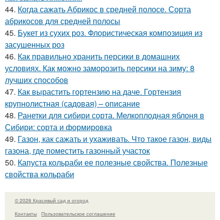
44.
Когда сажать Абрикос в средней полосе. Сорта
абрикосов для средней полосы
45.
Букет из сухих роз. Флористическая композиция из
засушенных роз
46.
Как правильно хранить персики в домашних
условиях. Как можно заморозить персики на зиму: 8
лучших способов
47.
Как вырастить гортензию на даче. Гортензия
крупнолистная (садовая) – описание
48.
Ранетки для сибири сорта. Мелкоплодная яблоня в
Сибири: сорта и формировка
49.
Газон, как сажать и ухаживать. Что такое газон, виды
газона, где поместить газонный участок
50.
Капуста кольраби ее полезные свойства. Полезные
свойства кольраби
© 2026 Красивый сад и огород
Контакты
Пользовательское соглашение