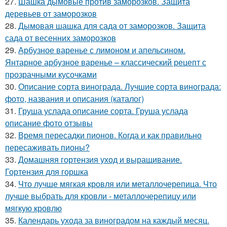
27.
Шашка дымовые против заморозков. Защита
деревьев от заморозков
28.
Дымовая шашка для сада от заморозков. Защита
сада от весенних заморозков
29.
Арбузное варенье с лимоном и апельсином.
Янтарное арбузное варенье – классический рецепт с
прозрачными кусочками
30.
Описание сорта винограда. Лучшие сорта винограда:
фото, названия и описания (каталог)
31.
Груша услада описание сорта. Груша услада
описание фото отзывы
32.
Время пересадки пионов. Когда и как правильно
пересаживать пионы?
33.
Домашняя гортензия уход и выращивание.
Гортензия для горшка
34.
Что лучше мягкая кровля или металлочерепица. Что
лучше выбрать для кровли - металлочерепицу или
мягкую кровлю
35.
Календарь ухода за виноградом на каждый месяц.