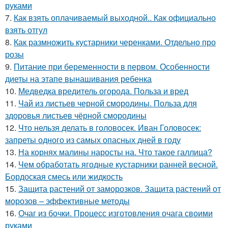
руками
7.
Как взять оплачиваемый выходной.. Как официально
взять отгул
8.
Как размножить кустарники черенками. Отдельно про
розы
9.
Питание при беременности в первом. Особенности
диеты на этапе вынашивания ребенка
10.
Медведка вредитель огорода. Польза и вред
11.
Чай из листьев черной смородины. Польза для
здоровья листьев чёрной смородины
12.
Что нельзя делать в головосек. Иван Головосек:
запреты одного из самых опасных дней в году
13.
На корнях малины наросты на. Что такое галлица?
14.
Чем обработать ягодные кустарники ранней весной.
Бордоская смесь или жидкость
15.
Защита растений от заморозков. Защита растений от
морозов – эффективные методы
16.
Очаг из бочки. Процесс изготовления очага своими
руками