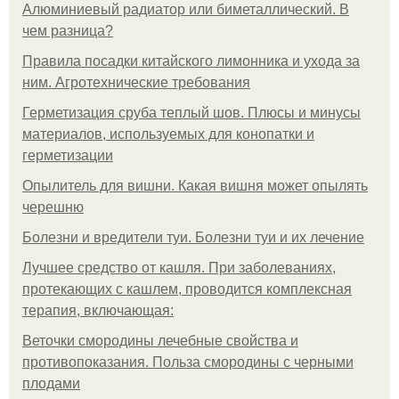
Алюминиевый радиатор или биметаллический. В
чем разница?
Правила посадки китайского лимонника и ухода за
ним. Агротехнические требования
Герметизация сруба теплый шов. Плюсы и минусы
материалов, используемых для конопатки и
герметизации
Опылитель для вишни. Какая вишня может опылять
черешню
Болезни и вредители туи. Болезни туи и их лечение
Лучшее средство от кашля. При заболеваниях,
протекающих с кашлем, проводится комплексная
терапия, включающая:
Веточки смородины лечебные свойства и
противопоказания. Польза смородины с черными
плодами