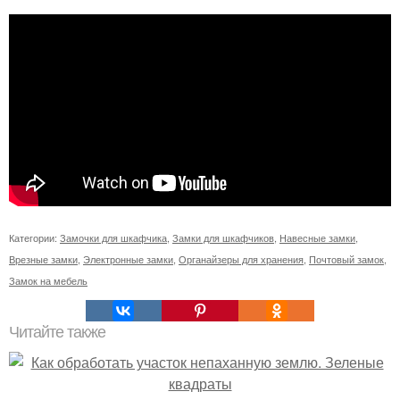
Категории:
Замочки для шкафчика
,
Замки для шкафчиков
,
Навесные замки
,
Врезные замки
,
Электронные замки
,
Органайзеры для хранения
,
Почтовый замок
,
Замок на мебель
Читайте также