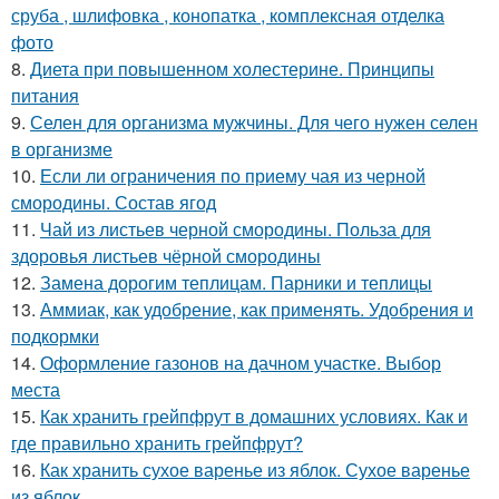
сруба , шлифовка , конопатка , комплексная отделка
фото
8.
Диета при повышенном холестерине. Принципы
питания
9.
Селен для организма мужчины. Для чего нужен селен
в организме
10.
Если ли ограничения по приему чая из черной
смородины. Состав ягод
11.
Чай из листьев черной смородины. Польза для
здоровья листьев чёрной смородины
12.
Замена дорогим теплицам. Парники и теплицы
13.
Аммиак, как удобрение, как применять. Удобрения и
подкормки
14.
Оформление газонов на дачном участке. Выбор
места
15.
Как хранить грейпфрут в домашних условиях. Как и
где правильно хранить грейпфрут?
16.
Как хранить сухое варенье из яблок. Сухое варенье
из яблок