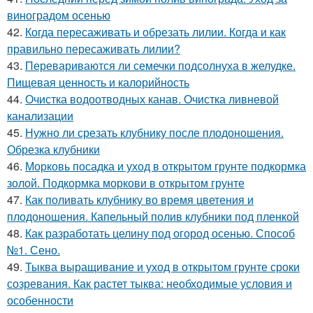
виноградом осенью
42.
Когда пересаживать и обрезать лилии. Когда и как
правильно пересаживать лилии?
43.
Перевариваются ли семечки подсолнуха в желудке.
Пищевая ценность и калорийность
44.
Очистка водоотводных канав. Очистка ливневой
канализации
45.
Нужно ли срезать клубнику после плодоношения.
Обрезка клубники
46.
Морковь посадка и уход в открытом грунте подкормка
золой. Подкормка моркови в открытом грунте
47.
Как поливать клубнику во время цветения и
плодоношения. Капельный полив клубники под пленкой
48.
Как разработать целину под огород осенью. Способ
№1. Сено.
49.
Тыква выращивание и уход в открытом грунте сроки
созревания. Как растет тыква: необходимые условия и
особенности