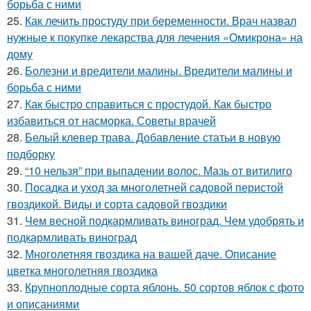
борьба с ними
25.
Как лечить простуду при беременности. Врач назвал
нужные к покупке лекарства для лечения «Омикрона» на
дому
26.
Болезни и вредители малины. Вредители малины и
борьба с ними
27.
Как быстро справиться с простудой. Как быстро
избавиться от насморка. Советы врачей
28.
Белый клевер трава. Добавление статьи в новую
подборку
29.
“10 нельзя” при выпадении волос. Мазь от витилиго
30.
Посадка и уход за многолетней садовой перистой
гвоздикой. Виды и сорта садовой гвоздики
31.
Чем весной подкармливать виноград. Чем удобрять и
подкармливать виноград
32.
Многолетняя гвоздика на вашей даче. Описание
цветка многолетняя гвоздика
33.
Крупноплодные сорта яблонь. 50 сортов яблок с фото
и описаниями