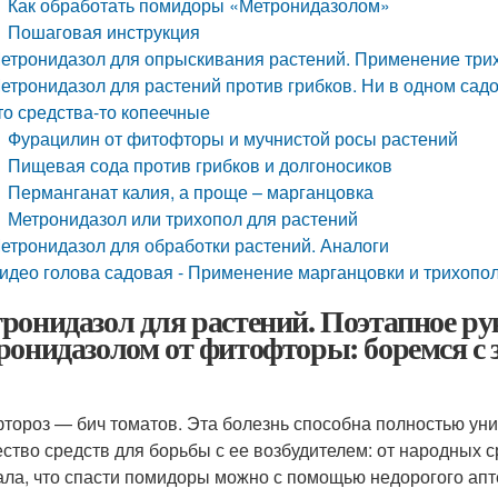
Как обработать помидоры «Метронидазолом»
Пошаговая инструкция
етронидазол для опрыскивания растений. Применение трих
етронидазол для растений против грибков. Ни в одном садо
то средства-то копеечные
Фурацилин от фитофторы и мучнистой росы растений
Пищевая сода против грибков и долгоносиков
Перманганат калия, а проще – марганцовка
Метронидазол или трихопол для растений
етронидазол для обработки растений. Аналоги
идео голова садовая - Применение марганцовки и трихопо
ронидазол для растений. Поэтапное рук
ронидазолом от фитофторы: боремся с
тороз — бич томатов. Эта болезнь способна полностью ун
ство средств для борьбы с ее возбудителем: от народных с
ала, что спасти помидоры можно с помощью недорогого ап