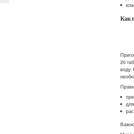
кла
Как 
Приго
20 та
воду.
необх
Прави
пре
для
рас
Важно