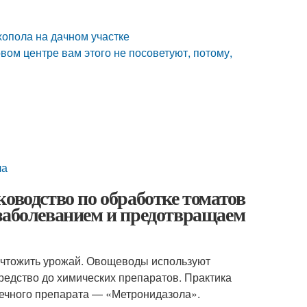
опола на дачном участке
вом центре вам этого не посоветуют, потому,
ла
оводство по обработке томатов
 заболеванием и предотвращаем
ичтожить урожай. Овощеводы используют
редство до химических препаратов. Практика
течного препарата — «Метронидазола».