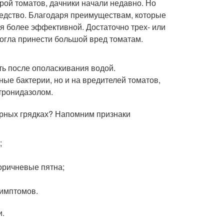
рой томатов, дачники начали недавно. Но
редство. Благодаря преимуществам, которые
я более эффективной. Достаточно трех- или
огла принести большой вред томатам.
ть после ополаскивания водой.
ые бактерии, но и на вредителей томатов,
тронидазолом.
орных грядках? Напомним признаки
;
коричневые пятна;
симптомов.
и.