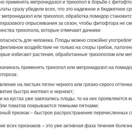
но применять метронидазол и трихопол в борьбе с фитофто
ьтаты сразу убедили всех, что это надежное и бюджетное с
 метронидазол или трихопол, обработка помидор становитс
ехразового опрыскивания за сезон, чтобы фитофтора не см
инства трихопола, которые отмечают дачники:
опасность для человека. Плоды можно спокойно употребля
ективное воздействие не только на споры грибов, патогенн
орые избегают растения, обработанные трихополом или ме
 начинать применять трихопол или метронидазол на помид
тороза:
вление на листьях пятен черного или грязно-серого оттенка
ветия быстро желтеют и чернеют;
и на кустах уже завязались плоды, то на них проявляются 
бли томатов покрываются темными пятнами;
вный признак – быстрое распространение перечисленных 
ие всех признаков – это уже активная фаза течения болезн