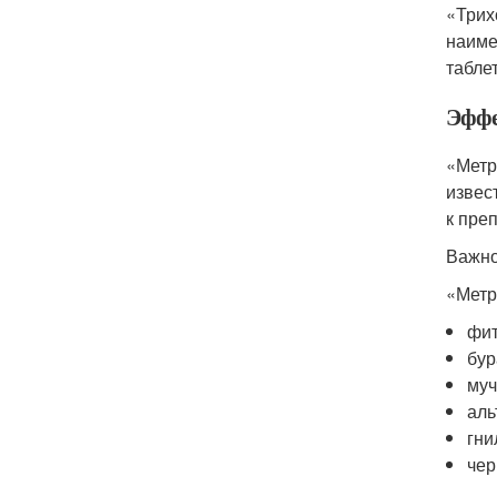
«Трих
наиме
таблет
Эффе
«Метр
извес
к пре
Важно
«Метр
фит
бур
муч
аль
гни
чер