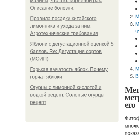
малины, что это. Корневой рак.
Описание болезни.
М
Правила посадки китайского
М
лимонника и ухода за ним.
ч
Агротехнические требования
Яблони с дегустационной оценкой 5
баллов. Re: Дегустация сортов
(МОИП)
М
Горькая ямчатость яблок. Почему
В
горчат яблоки
Мет
Огурцы с лимонной кислотой и
мет
водкой рецепт. Соленые огурцы
его
рецепт
Фитоф
множе
показ