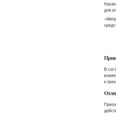
Наско
для о
«Метр
средс
Прин
В сос
влияе
к пре
Отли
Препа
дейст