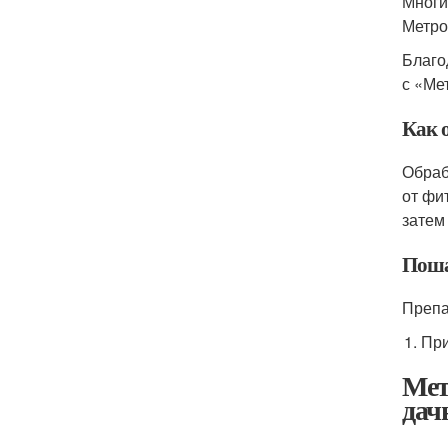
Многи
Метро
Благо
с «Ме
Как 
Обраб
от фи
затем
Поша
Препа
При
Мет
дач