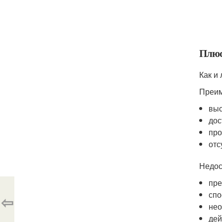
Плюс
Как и
Преим
выс
дос
про
отс
Недос
пре
спо
⇦
нео
дей