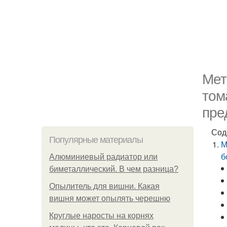
Мет
том
пре
Сод
Популярные материалы
М
б
Алюминиевый радиатор или
биметаллический. В чем разница?
Опылитель для вишни. Какая
вишня может опылять черешню
Круглые наросты на корнях