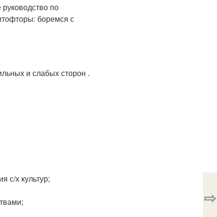
ильных и слабых сторон .
я с/х культур;
⇨
твами;