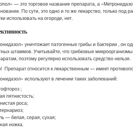
опол» — это торговое название препарата, а «Метронида
нование. По сути, это одно и то же лекарство, только под 
ки использовать на огороде, нет.
ктивность
онидазол» уничтожает патогенные грибы и бактерии , он о
тных штаммов. Учитывайте, что грибковые микроорганизмы
паратам, поэтому регулярно использовать средство нельзя.
! Препарат относится к лекарственным — имеет противопо
онидазол» используют в лечении таких заболеваний:
офтороз ;
ая пятнистость;
нистая роса;
тернариоз;
ль — белая, серая, сухая;
ная ножка.