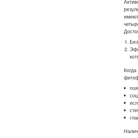
Актив
резул
имеют
четыр
Досто
Без
Эфф
кот
Когда
фитоф
поя
соц
есл
сте
гла
Налич