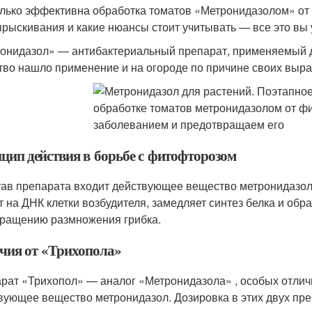
лько эффективна обработка томатов «Метронидазолом» от 
прыскивания и какие нюансы стоит учитывать — все это вы 
онидазол» — антибактериальный препарат, применяемый дл
тво нашло применение и на огороде по причине своих выр
цип действия в борьбе с фитофторозом
тав препарата входит действующее вещество метронидазол .
т на ДНК клетки возбудителя, замедляет синтез белка и обр
кращению размножения грибка.
чия от «Трихопола»
рат «Трихопол» — аналог «Метронидазола» , особых отличи
вующее вещество метронидазол. Дозировка в этих двух пре