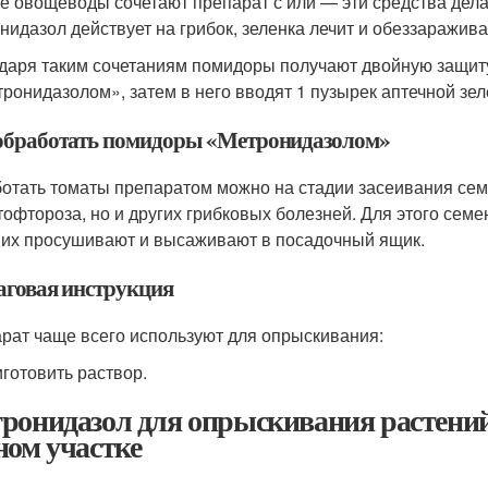
е овощеводы сочетают препарат с или — эти средства дел
нидазол действует на грибок, зеленка лечит и обеззаражив
даря таким сочетаниям помидоры получают двойную защиту
тронидазолом», затем в него вводят 1 пузырек аптечной зел
обработать помидоры «Метронидазолом»
отать томаты препаратом можно на стадии засеивания сем
тофтороза, но и других грибковых болезней. Для этого семе
 их просушивают и высаживают в посадочный ящик.
говая инструкция
рат чаще всего используют для опрыскивания:
готовить раствор.
ронидазол для опрыскивания растений
ном участке