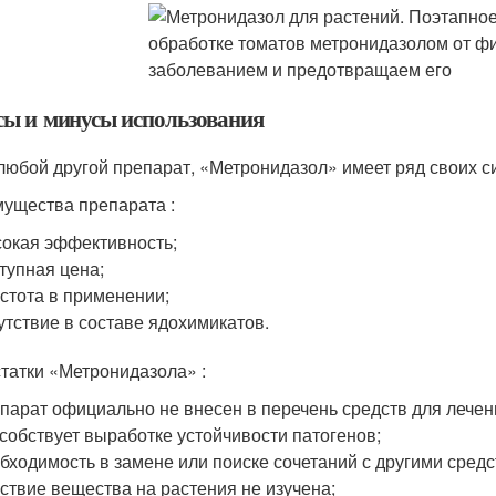
ы и минусы использования
 любой другой препарат, «Метронидазол» имеет ряд своих с
ущества препарата :
окая эффективность;
тупная цена;
стота в применении;
утствие в составе ядохимикатов.
татки «Метронидазола» :
парат официально не внесен в перечень средств для лечени
собствует выработке устойчивости патогенов;
бходимость в замене или поиске сочетаний с другими средс
ствие вещества на растения не изучена;