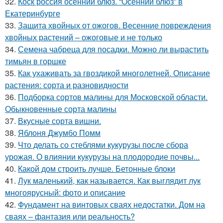
32.
Коск россия осенний блюз. “Осенний блюз” в
Екатеринбурге
33.
Защита хвойных от ожогов. Весенние повреждения
хвойных растений – ожоговые и не только
34.
Семена чабреца для посадки. Можно ли вырастить
тимьян в горшке
35.
Как ухаживать за гвоздикой многолетней. Описание
растения: сорта и разновидности
36.
Подборка сортов малины для Московской области.
Обыкновенные сорта малины
37.
Вкусные сорта вишни.
38.
Яблоня Джумбо Помм
39.
Что делать со стеблями кукурузы после сбора
урожая. О влиянии кукурузы на плодородие почвы...
40.
Какой дом строить лучше. Бетонные блоки
41.
Лук маленький, как называется. Как выглядит лук
многоярусный: фото и описание
42.
Фундамент на винтовых сваях недостатки. Дом на
сваях – фантазия или реальность?