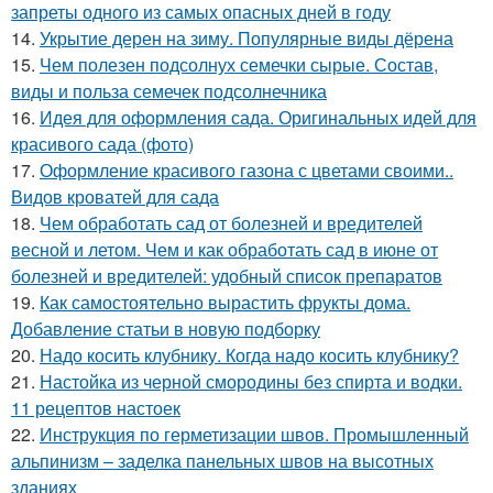
запреты одного из самых опасных дней в году
14.
Укрытие дерен на зиму. Популярные виды дёрена
15.
Чем полезен подсолнух семечки сырые. Состав,
виды и польза семечек подсолнечника
16.
Идея для оформления сада. Оригинальных идей для
красивого сада (фото)
17.
Оформление красивого газона с цветами своими..
Видов кроватей для сада
18.
Чем обработать сад от болезней и вредителей
весной и летом. Чем и как обработать сад в июне от
болезней и вредителей: удобный список препаратов
19.
Как самостоятельно вырастить фрукты дома.
Добавление статьи в новую подборку
20.
Надо косить клубнику. Когда надо косить клубнику?
21.
Настойка из черной смородины без спирта и водки.
11 рецептов настоек
22.
Инструкция по герметизации швов. Промышленный
альпинизм – заделка панельных швов на высотных
зданиях