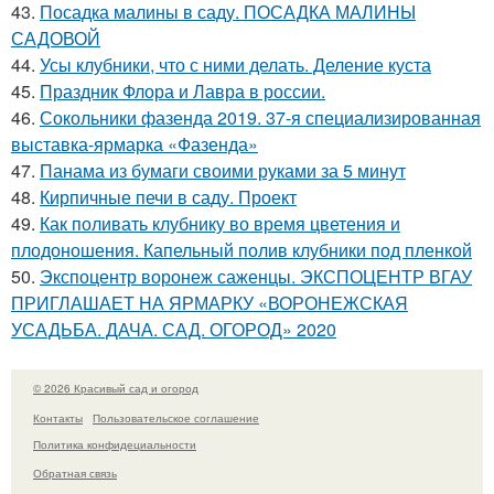
43.
Посадка малины в саду. ПОСАДКА МАЛИНЫ
САДОВОЙ
44.
Усы клубники, что с ними делать. Деление куста
45.
Праздник Флора и Лавра в россии.
46.
Сокольники фазенда 2019. 37-я специализированная
выставка-ярмарка «Фазенда»
47.
Панама из бумаги своими руками за 5 минут
48.
Кирпичные печи в саду. Проект
49.
Как поливать клубнику во время цветения и
плодоношения. Капельный полив клубники под пленкой
50.
Экспоцентр воронеж саженцы. ЭКСПОЦЕНТР ВГАУ
ПРИГЛАШАЕТ НА ЯРМАРКУ «ВОРОНЕЖСКАЯ
УСАДЬБА. ДАЧА. САД. ОГОРОД» 2020
© 2026 Красивый сад и огород
Контакты
Пользовательское соглашение
Политика конфидециальности
Обратная связь