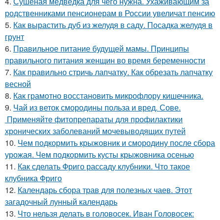
4.
Сушеная медведка для чего нужна. Ухаживающим за
родственниками пенсионерам в России увеличат пенсию
5.
Как вырастить дуб из желудя в саду. Посадка желудя в
грунт
6.
Правильное питание будущей мамы. Принципы
правильного питания женщин во время беременности
7.
Как правильно стричь лапчатку. Как обрезать лапчатку
весной
8.
Как грамотно восстановить микрофлору кишечника.
9.
Чай из веток смородины польза и вред. Сове.
Применяйте фитопрепараты для профилактики
хронических заболеваний мочевыводящих путей
10.
Чем подкормить крыжовник и смородину после сбора
урожая. Чем подкормить кусты крыжовника осенью
11.
Как сделать Фриго рассаду клубники. Что такое
клубника Фриго
12.
Календарь сбора трав для полезных чаев. Этот
загадочный лунный календарь
13.
Что нельзя делать в головосек. Иван Головосек: