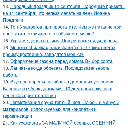
13.
Народный праздник 11 сентября. Народные приметы
на 11 сентября: что нельзя делать на день Иоанна
Предтечи
14.
Топ-6 запретов при простатите. Чем же питание при
простатите отличается от обычного меню?
15.
Укрытие дерен на зиму. Популярные виды дёрена
16.
Мошки в фиалках, как избавиться. В каких цветах,
преимущественно, заводятся мошки?
17.
Оформление газона перед домом. Выбор сорта
18.
Лапчатка когда обрезать. Последовательность
работы:
19.
Вкусное варенье из яблок в домашних условиях.
Варенье из яблок дольками - 10 домашних вкусных
рецептов приготовления
20.
Герметизация сруба теплый шов. Плюсы и минусы
материалов, используемых для конопатки и
герметизации
21.
Как ухаживать ЗА МАЛИНОЙ осенью. ОСЕННИЙ