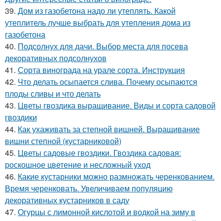
39.
Дом из газобетона надо ли утеплять. Какой
утеплитель лучше выбрать для утепления дома из
газобетона
40.
Подсолнух для дачи. Выбор места для посева
декоративных подсолнухов
41.
Сорта винограда на урале сорта. Инструкция
42.
Что делать осыпается слива. Почему осыпаются
плоды сливы и что делать
43.
Цветы гвоздика выращивание. Виды и сорта садовой
гвоздики
44.
Как ухаживать за степной вишней. Выращивание
вишни степной (кустарниковой)
45.
Цветы садовые гвоздики. Гвоздика садовая:
роскошное цветение и несложный уход
46.
Какие кустарники можно размножать черенкованием.
Время черенковать. Увеличиваем популяцию
декоративных кустарников в саду
47.
Огурцы с лимонной кислотой и водкой на зиму в