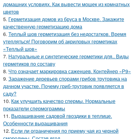
домашних условиях. Как вывести мошек из комнатных
цветов
5.
Герметизация домов из бруса в Москве. Закажите
качественную герметизацию дома
6.
Теплый шов герметизация без недостатков. Время
утепляться! Поговорим об акриловых герметиках
«Теплый шов»
7.
Натуральные и синтетические герметики для.. Виды
герметиков по составу
8.
Что означает маркировка саженцев. Контейнер «Р9»
9.
Заражение деревьев спорами грибов трутовика на
дачном участке. Почему гриб-трутовик появляется в
саду?
10.
Как улучшить качество спермы. Нормальные
показатели спермограммы
11.
Выращивание садовой гвоздики в теплице.
Особенности выращивания
12.
Если ли ограничения по приему чая из черной
смородины. Состав ягод