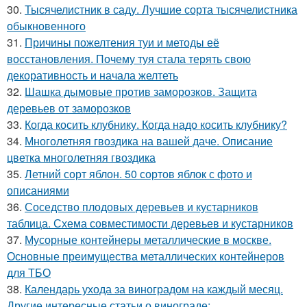
30.
Тысячелистник в саду. Лучшие сорта тысячелистника
обыкновенного
31.
Причины пожелтения туи и методы её
восстановления. Почему туя стала терять свою
декоративность и начала желтеть
32.
Шашка дымовые против заморозков. Защита
деревьев от заморозков
33.
Когда косить клубнику. Когда надо косить клубнику?
34.
Многолетняя гвоздика на вашей даче. Описание
цветка многолетняя гвоздика
35.
Летний сорт яблон. 50 сортов яблок с фото и
описаниями
36.
Соседство плодовых деревьев и кустарников
таблица. Схема совместимости деревьев и кустарников
37.
Мусорные контейнеры металлические в москве.
Основные преимущества металлических контейнеров
для ТБО
38.
Календарь ухода за виноградом на каждый месяц.
Другие интересные статьи о винограде: