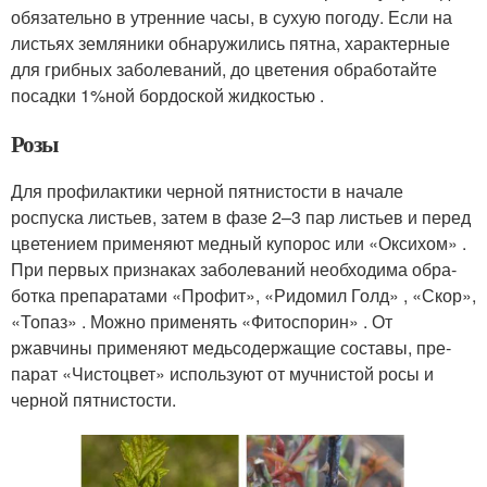
обя­зательно в утренние часы, в сухую погоду. Если на
листьях земляники обнаружились пятна, характерные
для грибных заболе­ваний, до цветения обработайте
посадки 1%­ной бордоской жидкостью .
Розы
Для профилактики черной пят­нистости в начале
роспуска листьев, затем в фазе 2–3 пар листьев и перед
цветением применяют медный купо­рос или «Оксихом» .
При первых при­знаках заболеваний необходима обра­
ботка препаратами «Профит», «Ридомил Голд» , «Скор»,
«Топаз» . Можно приме­нять «Фитоспорин» . От
ржавчины при­меняют медьсодержащие составы, пре­
парат «Чистоцвет» используют от муч­нистой росы и
черной пятнистости.