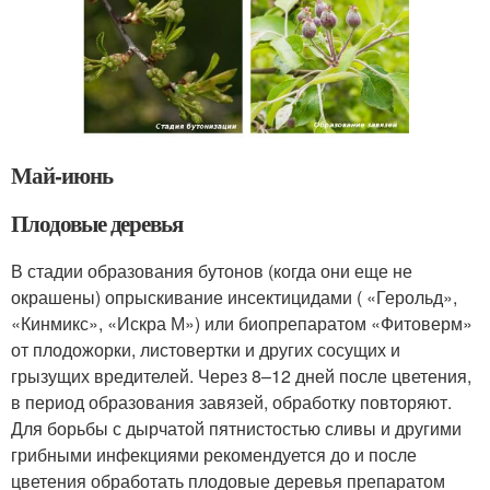
Май-июнь
Плодовые деревья
В стадии об­разования бутонов (когда они еще не
окрашены) опрыскивание инсектици­дами ( «Герольд»,
«Кинмикс», «Искра М») или биопрепаратом «Фитоверм»
от пло­дожорки, листовертки и других со­сущих и
грызущих вредителей. Через 8–12 дней после цветения,
в пе­риод образования завязей, обработку повторяют.
Для борьбы с дырчатой пят­нистостью сливы и другими
грибными инфекциями рекомендуется до и после
цветения обработать плодовые деревья препаратом