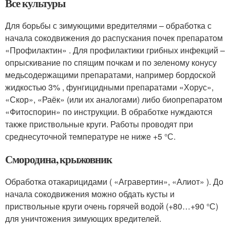
Все культуры
Для борьбы с зимую­щими вредителями – обработка с
нача­ла сокодвижения до распускания почек препаратом
«Профилактин» . Для профилактики грибных инфекций –
опрыскивание по спящим почкам и по зеленому конусу
медьсодержащими препаратами, например бордоской
жидкостью 3% , фунгицидными препаратами «Хорус»,
«Скор», «Раёк» (или их аналога­ми) либо биопрепаратом
«Фитоспорин» по инструкции. В обработке нуждаются
также приствольные круги. Работы про­водят при
среднесуточной температуре не ниже +5 °С.
Смородина, крыжовник
Обра­ботка отакарицида­ми ( «Агравертин», «Алиот» ). До
нача­ла сокодвижения можно обдать кусты и
приствольные круги очень горячей водой (+80…+90 °С)
для уничтожения зимующих вредителей.