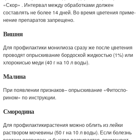
«Скор» . Интервал между обработками должен
составлять не бо­лее 14 дней. Во время цветения приме­
нение препаратов запрещено.
Вишня
Для профилактики монили­оза сразу же после цветения
прово­дят опрыскивание бордоской жид­костью (1%) или
хлорокисью меди (40 г на 10 л воды).
Малина
При появлении признаков– опрыскивание «Фитоспо­
рином» по инструкции.
Смородина
Для профилактикирастения можно об­лить из лейки
раствором мочевины (50 г на 10 л воды). Если болезнь
все­таки появилась и быстро развивается, применяют