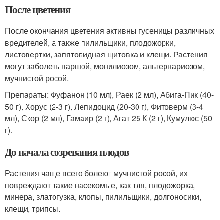
После цветения
После окончания цветения активны гусеницы различных
вредителей, а также пилильщики, плодожорки,
листовертки, запятовидная щитовка и клещи. Растения
могут заболеть паршой, монилиозом, альтернариозом,
мучнистой росой.
Препараты: Фуфанон (10 мл), Раек (2 мл), Абига-Пик (40-
50 г), Хорус (2-3 г), Лепидоцид (20-30 г), Фитоверм (3-4
мл), Скор (2 мл), Гамаир (2 г), Агат 25 К (2 г), Кумулюс (50
г).
До начала созревания плодов
Растения чаще всего болеют мучнистой росой, их
повреждают такие насекомые, как тля, плодожорка,
минера, златогузка, клопы, пилильщики, долгоносики,
клещи, трипсы.