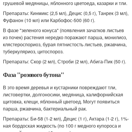
грушевой медяницы, яблонного цветоеда, казарки и тли.
Препараты: Кинмикс (2,5 мл), Децис (0,5 г), Танрек (3 мл),
Фуфанон (10 мл) или Карбофос-500 (60 г).
В фазе "зеленого конуса" (появления зачатков листьев
из почек) растения нередко поражают парша, монилиоз,
клястероспориоз, бурая пятнистость листьев, ржавчина,
туберкуляриоз, цитоспороз.
Препараты: Скор (2 мл), Строби (2 мл), Абига-Пик (50 г).
Фаза "розового бутона"
В это время деревья и кустарники повреждают тли,
листовертки, долгоносики, медяница, калифорнийская
щитовка, клещи, яблонный цветоед. Могут появиться
парша, ржавчина, бактериальный рак.
Препараты: Би-58 (1-2 мл), Децис (1 г), Актара (1-2 г), 1%-
ная бордоская жидкость (по 100 г медного купороса и