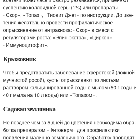
суспензию коллоидной се­ры (1%) или препараты
«Скор», «Топаз», «Тиовит Джет» по инструкции. До цве­
тения желательно провести профилак­тическое
опрыскивание от антракноза: «Скор» в смеси с
регуляторами роста: «Эпин-­экстра», «Циркон»,
«Иммуноци­тофит».
Крыжовник
Чтобы предотвратить заболевание сферотекой (ложной
муч­нистой росой), кусты опрыскивают по листьям
раствором кальцинирован­ной соды с мылом (50 г соды и
40 г мы­ла на 10 л воды) или «Топазом» .
Садовая земляника
Не позднее чем за 5 дней до цветения необходима обра­
ботка препаратом «Фитоверм» для профи­лактики
появления малинно-­землянично­го. Обработку проводят