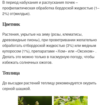
В период набухания и рас­пускания почек –
профилактическая об­работка бордоской жидкостью (1–
2%) от(милдью).
Цветник
Растения, укрытые на зиму (розы, клематисы,
древовидные пионы), при проветривании желательно
обра­ботать отбордоской жидкостью (3%) или медным
купоро­сом (1%), препаратами «Хом» или «Ок­сихом» .
Делать это можно только в пас­мурную погоду, чтобы
избежать солнеч­ных ожогов.
Теплица
До высадки растений теплицу рекомендуется окурить
серной шашкой.