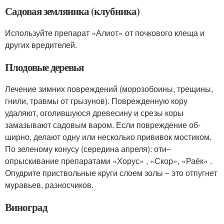
Садовая земляника (клубника)
Используйте препарат «Алиот» от поч­кового клеща и
других вредителей.
Плодовые деревья
Лечение зим­них повреждений (морозобоины, тре­щины,
гнили, травмы от грызунов). По­врежденную кору
удаляют, оголившую­ся древесину и срезы коры
замазывают садовым варом. Если повреждение об­
ширно, делают одну или несколько при­вивок мостиком.
По зеленому конусу (середина апреля): оти–
опрыскивание препаратами «Хо­рус» , «Скор», «Раёк» .
Опудрите приствольные круги слоем золы – это отпугнет
муравьев, разнос­чиков.
Виноград