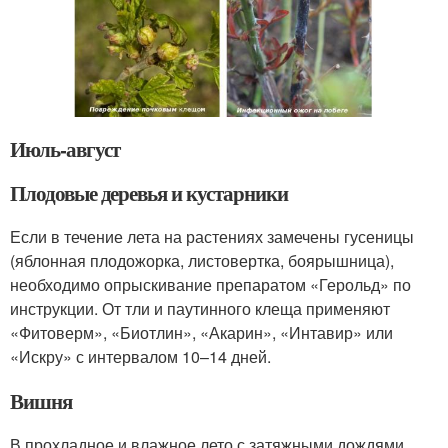
Июль-август
Плодовые деревья и кустарники
Если в течение лета на растениях замече­ны гусеницы
(яблонная плодожорка, листо­вертка, боярышница),
необходимо опры­скивание препаратом «Герольд» по
инст­рукции. От тли и паутинного клеща при­меняют
«Фитоверм», «Биотлин», «Акарин», «Интавир» или
«Искру» с интервалом 10–14 дней.
Вишня
В прохладное и влажное лето с затяжными дождями