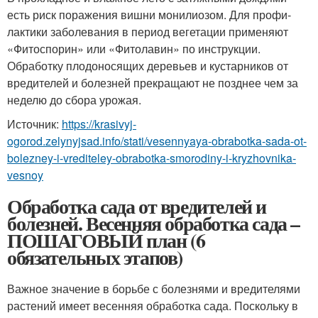
есть риск пора­жения вишни монилиозом. Для профи­
лактики заболевания в период вегетации применяют
«Фитоспорин» или «Фитола­вин» по инструкции.
Обработку плодоно­сящих деревьев и кустарников от
вреди­телей и болезней прекращают не позд­нее чем за
неделю до сбора урожая.
Источник:
https://krasivyj-
ogorod.zelynyjsad.info/stati/vesennyaya-obrabotka-sada-ot-
bolezney-i-vrediteley-obrabotka-smorodiny-i-kryzhovnika-
vesnoy
Обработка сада от вредителей и
болезней. Весенняя обработка сада –
ПОШАГОВЫЙ план (6
обязательных этапов)
Важное значение в борьбе с болезнями и вредителями
растений имеет весенняя обработка сада. Поскольку в