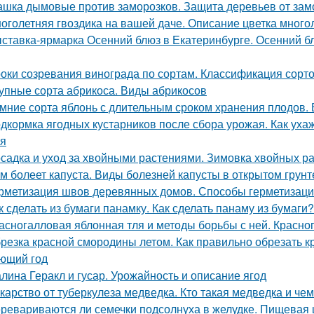
шка дымовые против заморозков. Защита деревьев от зам
оголетняя гвоздика на вашей даче. Описание цветка много
ставка-ярмарка Осенний блюз в Екатеринбурге. Осенний блю
оки созревания винограда по сортам. Классификация сорт
упные сорта абрикоса. Виды абрикосов
мние сорта яблонь с длительным сроком хранения плодов. 
дкормка ягодных кустарников после сбора урожая. Как уха
я
садка и уход за хвойными растениями. Зимовка хвойных ра
м болеет капуста. Виды болезней капусты в открытом грунт
рметизация швов деревянных домов. Способы герметизаци
к сделать из бумаги панамку. Как сделать панаму из бумаги?
асногалловая яблонная тля и методы борьбы с ней. Красног
резка красной смородины летом. Как правильно обрезать 
ющий год
лина Геракл и гусар. Урожайность и описание ягод
карство от туберкулеза медведка. Кто такая медведка и че
ревариваются ли семечки подсолнуха в желудке. Пищевая 