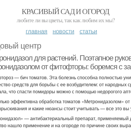
КРАСИВЫЙ САД И ОГОРОД
любите ли вы цветы, так как любим их мы?
главная
новости
статьи
овый центр
ронидазол для растений. Поэтапное руков
ронидазолом от фитофторы: боремся с з
тороз — бич томатов. Эта болезнь способна полностью ун
ство средств для борьбы с ее возбудителем: от народных с
ала, что спасти помидоры можно с помощью недорогого ап
лько эффективна обработка томатов «Метронидазолом» от 
прыскивания и какие нюансы стоит учитывать — все это вы 
онидазол» — антибактериальный препарат, применяемый дл
тво нашло применение и на огороде по причине своих выр