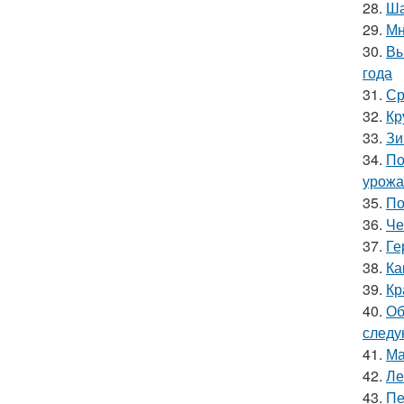
28.
Ша
29.
Мн
30.
Вы
года
31.
Ср
32.
Кр
33.
Зи
34.
По
урожа
35.
По
36.
Че
37.
Ге
38.
Ка
39.
Кр
40.
Об
следу
41.
Ма
42.
Ле
43.
Пе