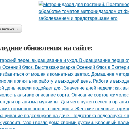
ь дальше →
ледние обновления на сайте:
гарский перец выращивание и уход. Выращивание перца о
к Осенний блюз. Выставка-ярмарка Осенний блюз в Екатери
 избавиться от мошек в комнатных цветах. Домашние мето
но ли принять на работу в выходной день. Работа в выход
ой день недели подойдет для. Значение дней недели: как в
олость альтаир описание сорта. Описание сортов жимолос
ен для организма мужчины. Для чего нужен селен в органи
каких гормонов полнеют женщины. Женские половые гормо
ащивание подсолнухов на даче. Подготовка подсолнуха к 
к украсить газон возле дома своими руками. Красивый пал