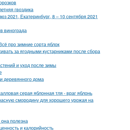
орозков
летняя гвоздика
з 2021, Екатеринбург, 8 – 10 сентября 2021
ов винограда
Всё про зимние сорта яблок
живать за ягодными кустарниками после сбора
стений и уход после зимы
е
и деревянного дома
алловая серая яблонная тля - враг яблонь
красную смородину для хорошего урожая на
м она полезна
ценность и калорийность