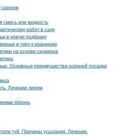
 газонов
я смесь или жидкость
актических работ в саду
ьи в новую подборку
аренье и тару к хранению
етики на основе силикона
метика
нью. Основные преимущества осенней посадки
лица
ять. Лечение липом
знями яблонь
ители туй. Причины усыхания. Лечение.