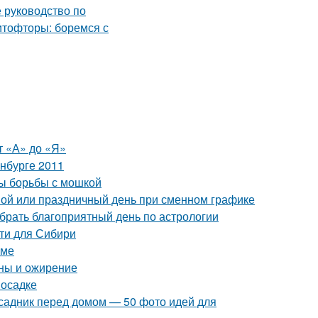
т «А» до «Я»
нбурге 2011
ды борьбы с мошкой
ной или праздничный день при сменном графике
ыбрать благоприятный день по астрологии
ти для Сибири
зме
ны и ожирение
посадке
исадник перед домом — 50 фото идей для