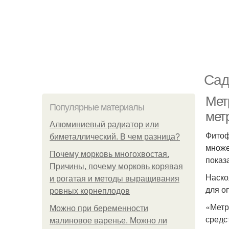
Сад
Мет
Популярные материалы
мет
Алюминиевый радиатор или
Фитоф
биметаллический. В чем разница?
множе
Почему морковь многохвостая.
показ
Причины, почему морковь корявая
Наско
и рогатая и методы выращивания
для о
ровных корнеплодов
«Метр
Можно при беременности
средс
малиновое варенье. Можно ли