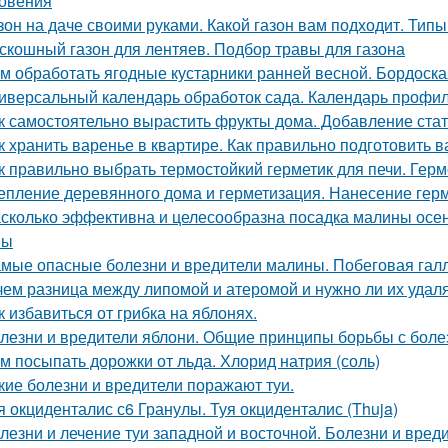
овения
зон на даче своими руками. Какой газон вам подходит. Типы
скошный газон для лентяев. Подбор травы для газона
м обработать ягодные кустарники ранней весной. Бордоска
иверсальный календарь обработок сада. Календарь профил
к самостоятельно вырастить фрукты дома. Добавление стат
к хранить варенье в квартире. Как правильно подготовить в
к правильно выбрать термостойкий герметик для печи. Герм
епление деревянного дома и герметизация. Нанесение гер
сколько эффективна и целесообразна посадка малины осе
ны
мые опасные болезни и вредители малины. Побеговая гал
чем разница между липомой и атеромой и нужно ли их удал
к избавиться от грибка на яблонях.
лезни и вредители яблони. Общие принципы борьбы с боле
м посыпать дорожки от льда. Хлорид натрия (соль)
кие болезни и вредители поражают туи.
я окциденталис с6 Гранулы. Туя окциденталис (Thuja)
лезни и лечение туи западной и восточной. Болезни и вред