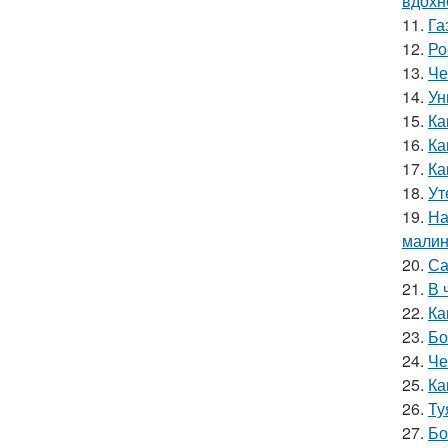
вдохн
11.
Га
12.
Ро
13.
Че
14.
Ун
15.
Ка
16.
Ка
17.
Ка
18.
Ут
19.
На
мали
20.
Са
21.
В 
22.
Ка
23.
Бо
24.
Че
25.
Ка
26.
Ту
27.
Бо