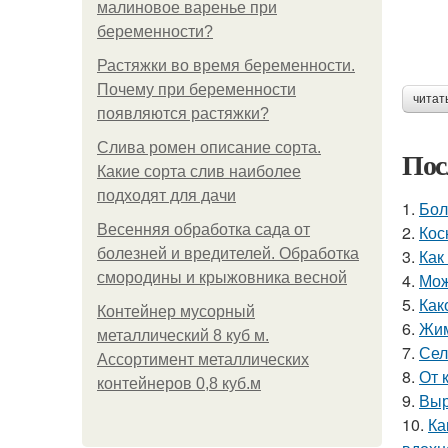
малиновое варенье при
беременности?
Растяжки во время беременности.
Почему при беременности
читат
появляются растяжки?
Слива ромен описание сорта.
Пос
Какие сорта слив наиболее
подходят для дачи
1.
Бол
Весенняя обработка сада от
2.
Кос
болезней и вредителей. Обработка
3.
Как
смородины и крыжовника весной
4.
Мож
5.
Как
Контейнер мусорный
6.
Жим
металлический 8 куб м.
7.
Сел
Ассортимент металлических
8.
От 
контейнеров 0,8 куб.м
9.
Выр
10.
Ка