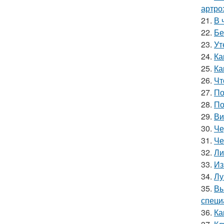
артро
21.
В 
22.
Бе
23.
Ут
24.
Ка
25.
Ка
26.
Чт
27.
По
28.
По
29.
Ви
30.
Че
31.
Че
32.
Ли
33.
Из
34.
Лу
35.
Вы
специ
36.
Ка