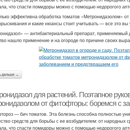
ала, что спасти помидоры можно с помощью недорогого ап
лько эффективна обработка томатов «Метронидазолом» от 
прыскивания и какие нюансы стоит учитывать — все это вы 
онидазол» — антибактериальный препарат, применяемый дл
тво нашло применение и на огороде по причине своих выр
ь дальше →
ронидазол для растений. Поэтапное руков
ронидазолом от фитофторы: боремся с з
тороз — бич томатов. Эта болезнь способна полностью ун
ство средств для борьбы с ее возбудителем: от народных с
ала, что спасти помидоры можно с помощью недорогого ап