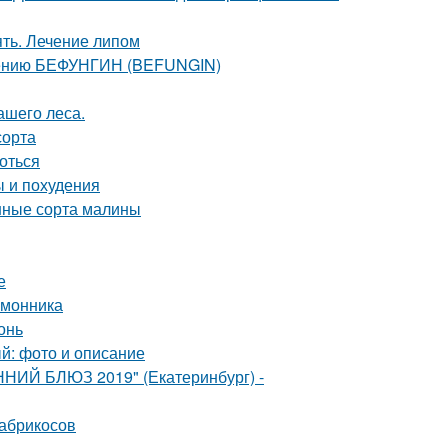
ять. Лечение липом
енению БЕФУНГИН (BEFUNGIN)
ашего леса.
сорта
роться
ы и похудения
нные сорта малины
е
имонника
онь
ый: фото и описание
ННИЙ БЛЮЗ 2019" (Екатеринбург) -
 абрикосов