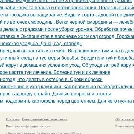
убника Медовое лето. Вот ее 3 правила успешного урожая:
льраби капуста польза и противопоказания. Полезные свой
еты гвоздика выращивание. Виды и сорта садовой гвоздик
й из веточек смородины. Ветки черной смородины — лечебны
о делать с грядками после уборки урожая. Обработка почв
ставка в Экспоцентре в воронеже 2019 сад огород. Горожа
нежская усадьба. Дача, сад, огород»
брец, как вырастить из семян. Выращивание тимьяна в до
утинный клещ на туе меры борьбы. Вредители туй и борьба
ейпфрут в домашних условиях уход. Об уходе за грейпфрут
рое шютте туи лечение. Болезни туи и их лечение
ноград, что делать в октябре в. Сроки обрезки
змножение и уход клубники. Как правильно разводить клубн
прос садоводу онлайн. Дачные вопросы и ответы
м подкормить картофель перед цветением. Для чего нужна
Контакты
Пользовательское соглашение
Обратная св
Политика конфидециальности
Копирование раз
г. Москва, НАО, Кокошкино, Декабрьская улица 3, м. Улица 1905 года