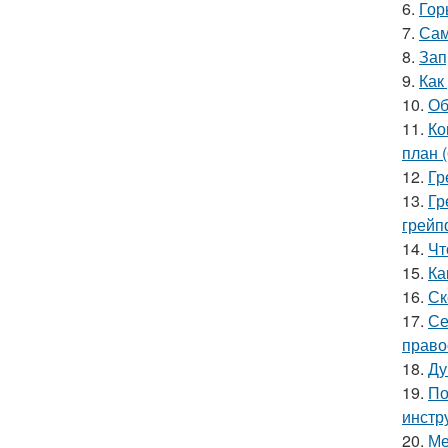
6.
Гор
7.
Сам
8.
Зап
9.
Как
10.
Об
11.
Ко
план 
12.
Гр
13.
Гр
грейп
14.
Чт
15.
Ка
16.
Ск
17.
Се
право
18.
Ду
19.
По
инстр
20.
Ме