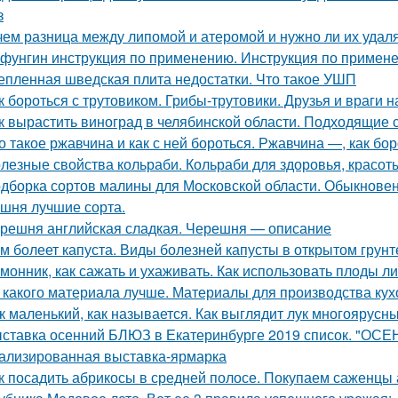
з
чем разница между липомой и атеромой и нужно ли их удал
фунгин инструкция по применению. Инструкция по прим
епленная шведская плита недостатки. Что такое УШП
к бороться с трутовиком. Грибы-трутовики. Друзья и враги н
к вырастить виноград в челябинской области. Подходящие 
о такое ржавчина и как с ней бороться. Ржавчина —, как бо
лезные свойства кольраби. Кольраби для здоровья, красот
дборка сортов малины для Московской области. Обыкнове
шня лучшие сорта.
решня английская сладкая. Черешня — описание
м болеет капуста. Виды болезней капусты в открытом грунт
монник, как сажать и ухаживать. Как использовать плоды л
 какого материала лучше. Материалы для производства кух
к маленький, как называется. Как выглядит лук многоярусн
ставка осенний БЛЮЗ в Екатеринбурге 2019 список. "ОСЕ
ализированная выставка-ярмарка
к посадить абрикосы в средней полосе. Покупаем саженцы