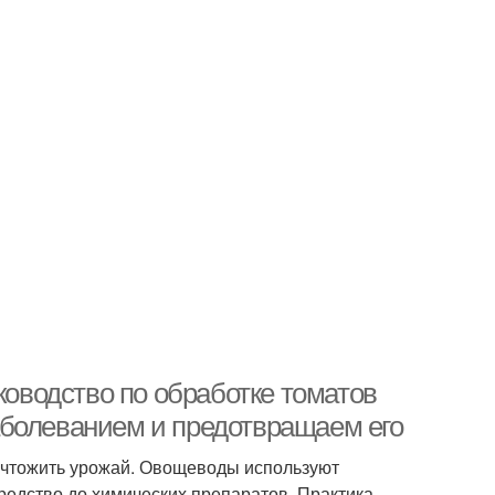
ководство по обработке томатов
аболеванием и предотвращаем его
ичтожить урожай. Овощеводы используют
редство до химических препаратов. Практика