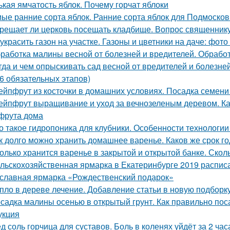
ькая ямчатость яблок. Почему горчат яблоки
ые ранние сорта яблок. Ранние сорта яблок для Подмосков
рещает ли церковь посещать кладбище. Вопрос священник
 украсить газон на участке. Газоны и цветники на даче: фот
работка малины весной от болезней и вредителей. Обработ
гда и чем опрыскивать сад весной от вредителей и болез
(6 обязательных этапов)
ейпфрут из косточки в домашних условиях. Посадка семени
ейпфрут выращивание и уход за вечнозеленым деревом. К
фрута дома
о такое гидропоника для клубники. Особенности технологии
к долго можно хранить домашнее варенье. Каков же срок г
олько хранится варенье в закрытой и открытой банке. Скол
льскохозяйственная ярмарка в Екатеринбурге 2019 расписан
славная ярмарка «Рождественский подарок»
пло в дереве лечение. Добавление статьи в новую подборк
садка малины осенью в открытый грунт. Как правильно п
укция
д соль горчица для суставов. Боль в коленях уйдёт за 2 ча