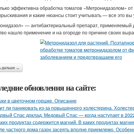
лько эффективна обработка томатов «Метронидазолом» от 
прыскивания и какие нюансы стоит учитывать — все это вы 
онидазол» — антибактериальный препарат, применяемый дл
тво нашло применение и на огороде по причине своих выр
ь дальше →
ледние обновления на сайте:
ки в цветочном горшке. Описание
ит ли паниковать из-за повышенного холестерина. Холестер
овый Спас доклад. Медовый Спас — когда наступает в 2022
аких продуктах содержится магний. В каких продуктах магн
ле частного дома газон засеять вполне приемлемо. Особен