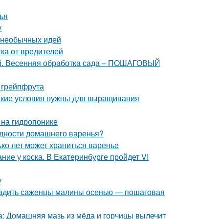
ья
у
о необычных идей
ка от вредителей
ней. Весенняя обработка сада – ПОШАГОВЫЙ
 грейпфрута
акие условия нужны для выращивания
 на гидропонике
одности домашнего варенья?
ько лет может храниться варенье
ие у коска. В Екатеринбурге пройдет VI
у
осадить саженцы малины осенью — пошаговая
са: Домашняя мазь из мёда и горчицы вылечит