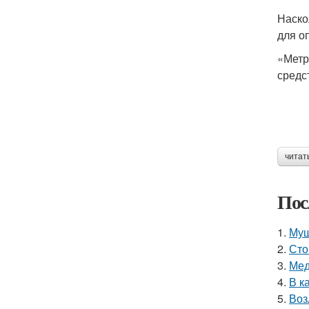
Наско
для о
«Метр
средс
читат
Пос
1.
Муш
2.
Сто
3.
Мед
4.
В к
5.
Воз