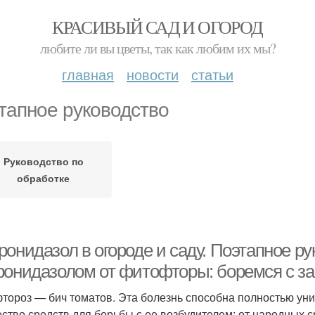
КРАСИВЫЙ САД И ОГОРОД
любите ли вы цветы, так как любим их мы?
главная
новости
статьи
тапное руководство
Руководство по
обработке
онидазол в огороде и саду. Поэтапное ру
ронидазолом от фитофторы: боремся с з
тороз — бич томатов. Эта болезнь способна полностью ун
ство средств для борьбы с ее возбудителем: от народных с