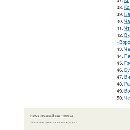
37.
Кл
38.
Ко
39.
Цв
40.
Ча
41.
Чт
42.
Вы
«Воро
43.
Ча
44.
Па
45.
Гр
46.
Бу
47.
Ви
48.
Ра
49.
Во
50.
Че
© 2026 Красивый сад и огород
Любите ли вы цветы, так как любим их мы?