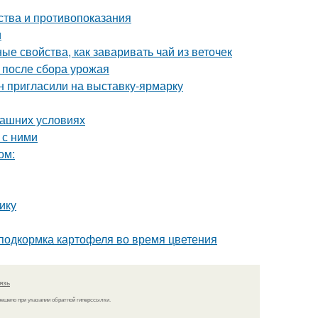
ства и противопоказания
и
е свойства, как заваривать чай из веточек
ы после сбора урожая
н пригласили на выставку-ярмарку
машних условиях
 с ними
ом:
ику
 подкормка картофеля во время цветения
язь
решено при указании обратной гиперссылки.