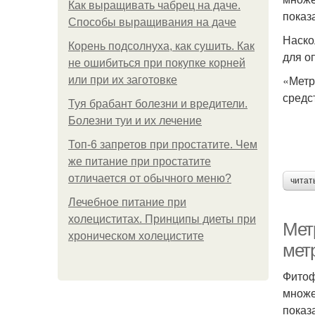
Как выращивать чабрец на даче.
показ
Способы выращивания на даче
Наско
Корень подсолнуха, как сушить. Как
для о
не ошибиться при покупке корней
«Метр
или при их заготовке
средс
Туя брабант болезни и вредители.
Болезни туи и их лечение
Топ-6 запретов при простатите. Чем
же питание при простатите
отличается от обычного меню?
читат
Лечебное питание при
холециститах. Принципы диеты при
Мет
хроническом холецистите
мет
Фитоф
множе
показ