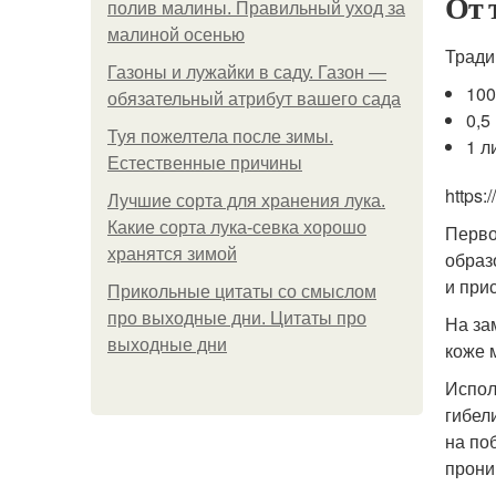
От 
полив малины. Правильный уход за
малиной осенью
Тради
Газоны и лужайки в саду. Газон —
100
обязательный атрибут вашего сада
0,5
Туя пожелтела после зимы.
1 л
Естественные причины
https
Лучшие сорта для хранения лука.
Какие сорта лука-севка хорошо
Перво
хранятся зимой
образ
и при
Прикольные цитаты со смыслом
про выходные дни. Цитаты про
На за
выходные дни
коже 
Испол
гибел
на по
прони