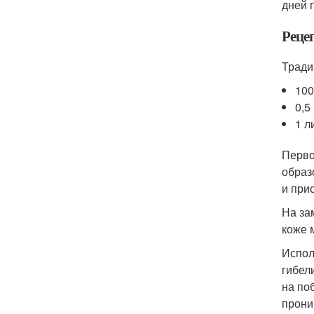
дней 
Реце
Тради
100
0,5
1 л
Перво
образ
и при
На за
коже 
Испол
гибел
на по
прони