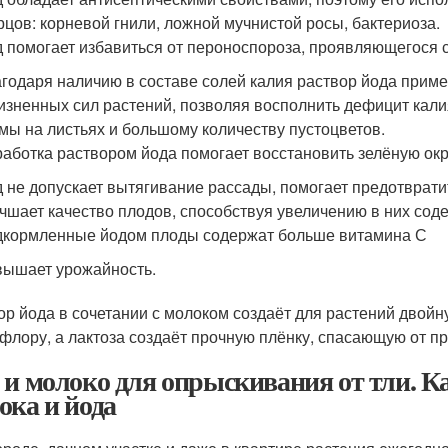
рцов: корневой гнили, ложной мучнистой росы, бактериоза.
 помогает избавиться от пероноспороза, проявляющегося 
годаря наличию в составе солей калия раствор йода приме
изненных сил растений, позволяя восполнить дефицит кали
мы на листьях и большому количеству пустоцветов.
аботка раствором йода помогает восстановить зелёную окр
 не допускает вытягивание рассады, помогает предотврати
чшает качество плодов, способствуя увеличению в них сод
кормленные йодом плоды содержат больше витамина С
ышает урожайность.
ор йода в сочетании с молоком создаёт для растений двойн
флору, а лактоза создаёт прочную плёнку, спасающую от пр
 и молоко для опрыскивания от тли. К
ока и йода