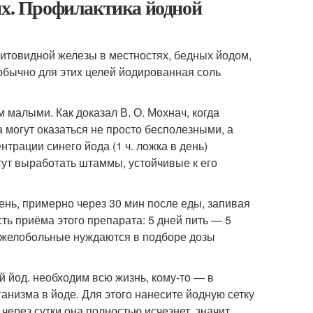
ях. Профилактика йодной
итовидной железы в местностях, бедных йодом,
обычно для этих целей йодированная соль
малыми. Как доказал В. О. Мохнач, когда
 могут оказаться не просто бесполезными, а
трации синего йода (1 ч. ложка в день)
ут выработать штаммы, устойчивые к его
ень, примерно через 30 мин после еды, запивая
ь приёма этого препарата: 5 дней пить — 5
тяжелобольные нуждаются в подборе дозы
 йод. необходим всю жизнь, кому-то — в
анизма в йоде. Для этого нанесите йодную сетку
через сутки она полностью исчезнет, значит,