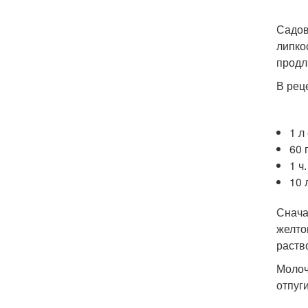
Садов
липко
продл
В рец
1 л
60 
1 ч.
10 
Снача
желто
раств
Молоч
отпуг