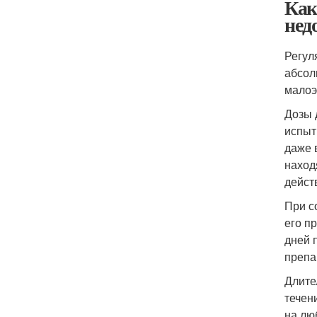
Как
нед
Регул
абсол
малоэ
Дозы 
испыт
даже 
наход
дейст
При с
его п
дней 
препар
Длите
течен
на лю