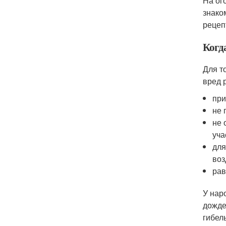
На ог
знако
рецеп
Когд
Для т
вред 
при
не 
не 
уча
для
воз
рав
У нар
дожде
гибел