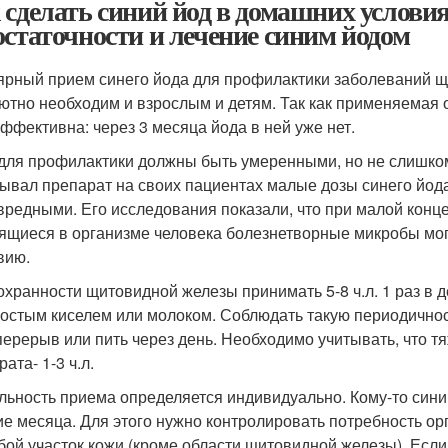
 сделать синий йод в домашних услови
остаточности и лечение синим йодом
ярный прием синего йода для профилактики заболеваний щ
ютно необходим и взрослым и детям. Так как применяемая 
ффективна: через 3 месяца йода в ней уже нет.
для профилактики должны быть умеренными, но не слишком 
ывал препарат на своих пациентах малые дозы синего йода
вредными. Его исследования показали, что при малой концен
ящиеся в организме человека болезнетворные микробы мог
вию.
охранности щитовидной железы принимать 5-8 ч.л. 1 раз в д
ростым киселем или молоком. Соблюдать такую периодичност
перерыв или пить через день. Необходимо учитывать, что 
ата- 1-3 ч.л.
льность приема определяется индивидуально. Кому-то синий
ие месяца. Для этого нужно контролировать потребность орг
бой участок кожи (кроме области щитовидной железы). Если 