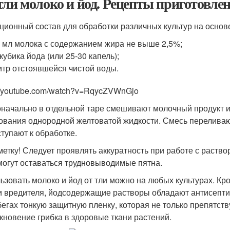
тли молоко и йод. Рецепты приготовле
ционный состав для обработки различных культур на основе
 мл молока с содержанием жира не выше 2,5%;
 кубика йода (или 25-30 капель);
итр отстоявшейся чистой воды.
://youtube.com/watch?v=RqycZVWnGjo
начально в отдельной таре смешивают молочный продукт 
ования однородной желтоватой жидкости. Смесь переливаю
ступают к обработке.
метку! Следует проявлять аккуратность при работе с раствор
могут оставаться трудновыводимые пятна.
ьзовать молоко и йод от тли можно на любых культурах. Кро
и вредителя, йодсодержащие растворы обладают антисепти
бегах тонкую защитную пленку, которая не только препятств
кновение грибка в здоровые ткани растений.