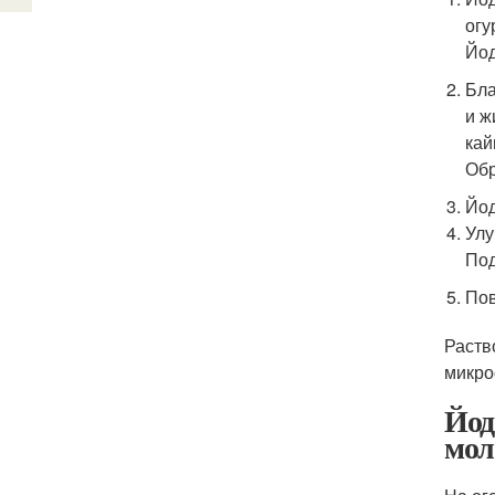
огу
Йод
Бла
и ж
кай
Обр
Йод
Улу
Под
Пов
Раств
микро
Йод
мол