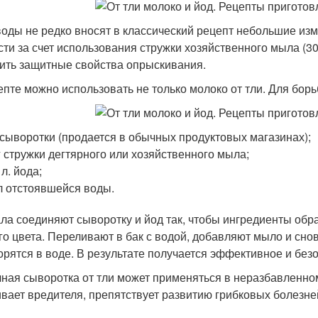
оды не редко вносят в классический рецепт небольшие из
сти за счет использования стружки хозяйственного мыла (30
ить защитные свойства опрыскивания.
епте можно использовать не только молоко от тли. Для бор
 сыворотки (продается в обычных продуктовых магазинах);
г стружки дегтярного или хозяйственного мыла;
 л. йода;
л отстоявшейся воды.
ла соединяют сыворотку и йод так, чтобы ингредиенты об
го цвета. Переливают в бак с водой, добавляют мыло и сн
орятся в воде. В результате получается эффективное и без
ная сыворотка от тли может применяться в неразбавленно
ивает вредителя, препятствует развитию грибковых болез