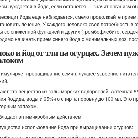
изм нуждается в йоде, если останется — значит организм о
дефицит йода еще наблюдается, смело продолжайте прием.
тановить лечение. У каждого человека своя потребность в
ы со сниженной функцией и других (тромбофлебите, сердеч
одимо начинать прием синего йода с минимальных доз, пос
око и йод от тли на огурцах. Зачем н
олоком
тимулирует проращивание семян, лучшее усвоение питате
ний.
ают это вещество из золы морских водорослей. Аптечная 5%
алия йодида, воды и 95%-го спирта поровну до 100 мл. Это п
терным запахом.
бладает антимикробным действием
ущества использования йода при выращивании огурцов:
 обладает антисептическими свойствами, поэтому его испо