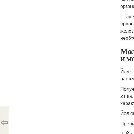
орган
Если 
приос
желез
необх
Мол
и м
Йод с
расте
Получ
2 г к
харак
Йод о
⇦
Преим
Йод