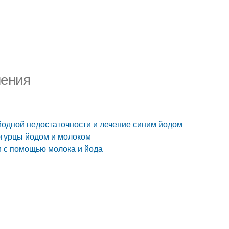
ления
йодной недостаточности и лечение синим йодом
 огурцы йодом и молоком
ли с помощью молока и йода