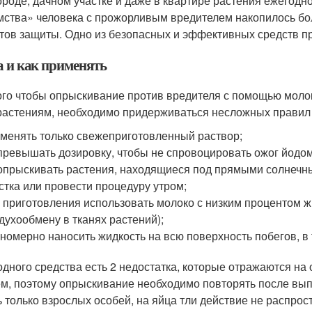
ороде, дачном участке и даже в квартире растения ежегодно
мства» человека с прожорливым вредителем накопилось бо
тов защиты. Одно из безопасных и эффективных средств пр
а и как применять
ого чтобы опрыскивание против вредителя с помощью молок
растениям, необходимо придерживаться несложных правил 
менять только свежеприготовленный раствор;
превышать дозировку, чтобы не спровоцировать ожог йодо
опрыскивать растения, находящиеся под прямыми солнечным
стка или провести процедуру утром;
 приготовления использовать молоко с низким процентом ж
духообмену в тканях растений);
номерно наносить жидкость на всю поверхность побегов, в 
одного средства есть 2 недостатка, которые отражаются н
м, поэтому опрыскивание необходимо повторять после вып
ь только взрослых особей, на яйца тли действие не распрост