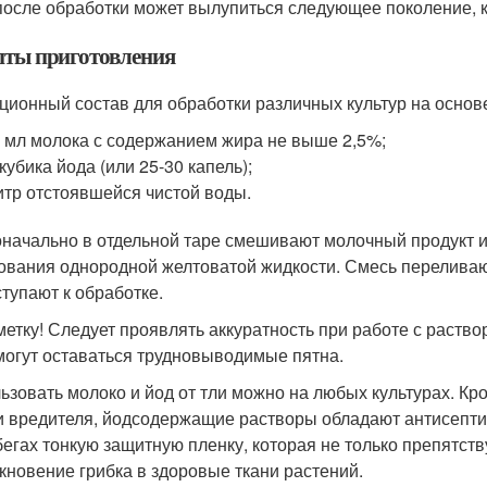
после обработки может вылупиться следующее поколение, к
пты приготовления
ционный состав для обработки различных культур на основе
 мл молока с содержанием жира не выше 2,5%;
 кубика йода (или 25-30 капель);
итр отстоявшейся чистой воды.
начально в отдельной таре смешивают молочный продукт 
ования однородной желтоватой жидкости. Смесь переливаю
ступают к обработке.
метку! Следует проявлять аккуратность при работе с раствор
могут оставаться трудновыводимые пятна.
ьзовать молоко и йод от тли можно на любых культурах. Кро
и вредителя, йодсодержащие растворы обладают антисепти
бегах тонкую защитную пленку, которая не только препятств
кновение грибка в здоровые ткани растений.