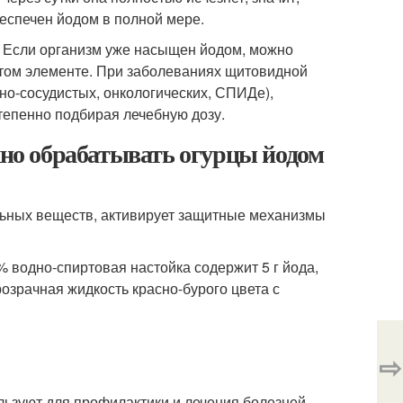
беспечен йодом в полной мере.
 Если организм уже насыщен йодом, можно
 этом элементе. При заболеваниях щитовидной
но-сосудистых, онкологических, СПИДе),
тепенно подбирая лечебную дозу.
ужно обрабатывать огурцы йодом
льных веществ, активирует защитные механизмы
 водно-спиртовая настойка содержит 5 г йода,
розрачная жидкость красно-бурого цвета с
⇨
льзуют для профилактики и лечения болезней