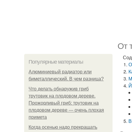
От 
Сод
Популярные материалы
О
К
Алюминиевый радиатор или
М
биметаллический. В чем разница?
Й
Что делать обнаружив гриб
трутовик на плодовом дереве.
Прожорливый гриб: трутовик на
плодовом дереве — очень плохая
примета
В
Когда осенью надо прекращать