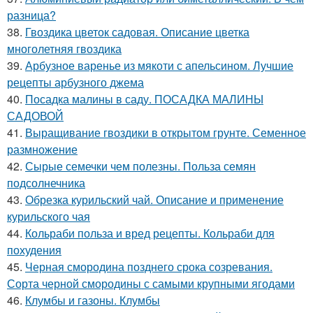
разница?
38.
Гвоздика цветок садовая. Описание цветка
многолетняя гвоздика
39.
Арбузное варенье из мякоти с апельсином. Лучшие
рецепты арбузного джема
40.
Посадка малины в саду. ПОСАДКА МАЛИНЫ
САДОВОЙ
41.
Выращивание гвоздики в открытом грунте. Семенное
размножение
42.
Сырые семечки чем полезны. Польза семян
подсолнечника
43.
Обрезка курильский чай. Описание и применение
курильского чая
44.
Кольраби польза и вред рецепты. Кольраби для
похудения
45.
Черная смородина позднего срока созревания.
Сорта черной смородины с самыми крупными ягодами
46.
Клумбы и газоны. Клумбы