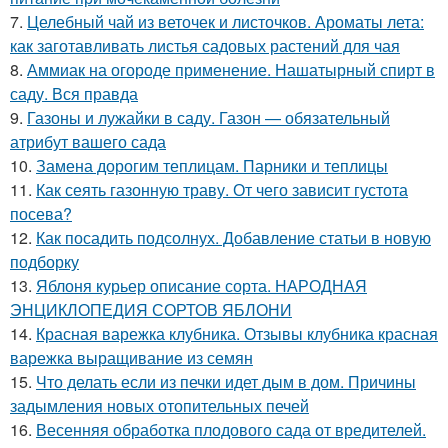
7.
Целебный чай из веточек и листочков. Ароматы лета:
как заготавливать листья садовых растений для чая
8.
Аммиак на огороде применение. Нашатырный спирт в
саду. Вся правда
9.
Газоны и лужайки в саду. Газон — обязательный
атрибут вашего сада
10.
Замена дорогим теплицам. Парники и теплицы
11.
Как сеять газонную траву. От чего зависит густота
посева?
12.
Как посадить подсолнух. Добавление статьи в новую
подборку
13.
Яблоня курьер описание сорта. НАРОДНАЯ
ЭНЦИКЛОПЕДИЯ СОРТОВ ЯБЛОНИ
14.
Красная варежка клубника. Отзывы клубника красная
варежка выращивание из семян
15.
Что делать если из печки идет дым в дом. Причины
задымления новых отопительных печей
16.
Весенняя обработка плодового сада от вредителей.