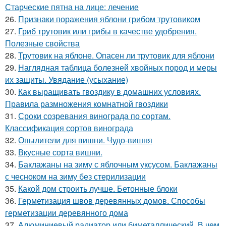
Старческие пятна на лице: лечение
26.
Признаки поражения яблони грибом трутовиком
27.
Гриб трутовик или грибы в качестве удобрения.
Полезные свойства
28.
Трутовик на яблоне. Опасен ли трутовик для яблони
29.
Наглядная таблица болезней хвойных пород и меры
их защиты. Увядание (усыхание)
30.
Как выращивать гвоздику в домашних условиях.
Правила размножения комнатной гвоздики
31.
Сроки созревания винограда по сортам.
Классификация сортов винограда
32.
Опылители для вишни. Чудо-вишня
33.
Вкусные сорта вишни.
34.
Баклажаны на зиму с яблочным уксусом. Баклажаны
с чесноком на зиму без стерилизации
35.
Какой дом строить лучше. Бетонные блоки
36.
Герметизация швов деревянных домов. Способы
герметизации деревянного дома
37.
Алюминиевый радиатор или биметаллический. В чем