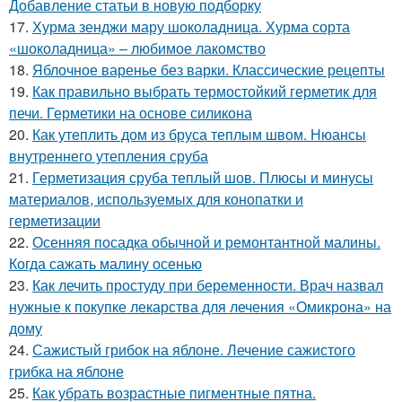
Добавление статьи в новую подборку
17.
Хурма зенджи мару шоколадница. Хурма сорта
«шоколадница» – любимое лакомство
18.
Яблочное варенье без варки. Классические рецепты
19.
Как правильно выбрать термостойкий герметик для
печи. Герметики на основе силикона
20.
Как утеплить дом из бруса теплым швом. Нюансы
внутреннего утепления сруба
21.
Герметизация сруба теплый шов. Плюсы и минусы
материалов, используемых для конопатки и
герметизации
22.
Осенняя посадка обычной и ремонтантной малины.
Когда сажать малину осенью
23.
Как лечить простуду при беременности. Врач назвал
нужные к покупке лекарства для лечения «Омикрона» на
дому
24.
Сажистый грибок на яблоне. Лечение сажистого
грибка на яблоне
25.
Как убрать возрастные пигментные пятна.