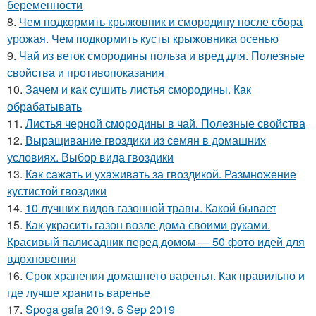
беременности
8.
Чем подкормить крыжовник и смородину после сбора
урожая. Чем подкормить кусты крыжовника осенью
9.
Чай из веток смородины польза и вред для. Полезные
свойства и противопоказания
10.
Зачем и как сушить листья смородины. Как
обрабатывать
11.
Листья черной смородины в чай. Полезные свойства
12.
Выращивание гвоздики из семян в домашних
условиях. Выбор вида гвоздики
13.
Как сажать и ухаживать за гвоздикой. Размножение
кустистой гвоздики
14.
10 лучших видов газонной травы. Какой бывает
15.
Как украсить газон возле дома своими руками.
Красивый палисадник перед домом — 50 фото идей для
вдохновения
16.
Срок хранения домашнего варенья. Как правильно и
где лучше хранить варенье
17.
Spoga gafa 2019. 6 Sep 2019