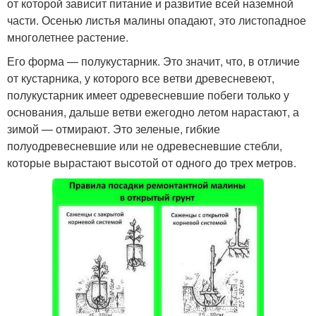
от которой зависит питание и развитие всей наземной
части. Осенью листья малины опадают, это листопадное
многолетнее растение.
Его форма — полукустарник. Это значит, что, в отличие
от кустарника, у которого все ветви древесневеют,
полукустарник имеет одревесневшие побеги только у
основания, дальше ветви ежегодно летом нарастают, а
зимой — отмирают. Это зеленые, гибкие
полуодревесневшие или не одревесневшие стебли,
которые вырастают высотой от одного до трех метров.