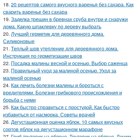
18.
20 рецептов самого вкусного варенья без сахара. Как
сварить варенье без сахара
19.
Заделка трещин в бревнах сруба внутри и снаружи
дома. Какую шпаклевку по дереву выбрать
20.
Лучший герметик для деревянного дома.
Силиконовые
21.
Теплый шов утепление для деревянного дома.
Инструкция по герметизации швов
22.
Посадка малины весной и осенью. Выбор саженца
23.
Правильный уход за малиной осенью. Уход за
малиной осенью
24.
Как лечить болезни малины и бороться с
вредителями. Болезни грибкового происхождения и
борьба с ними
25.
Как быстро справиться с простудой. Как быстро
избавиться от насморка. Советы врачей
26.
Дегустационная оценка яблок. 10 самых вкусных
сортов яблок на дегустационном марафоне
27.
Гриб трутовик на яблоне. Трутовик на яблоне. Лечим