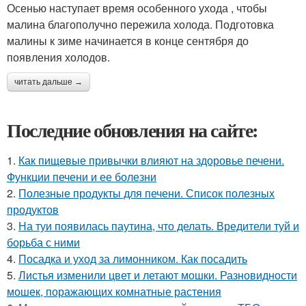
Осенью наступает время особенного ухода , чтобы
малина благополучно пережила холода. Подготовка
малины к зиме начинается в конце сентября до
появления холодов.
читать дальше →
Последние обновления на сайте:
1.
Как пищевые привычки влияют на здоровье печени.
Функции печени и ее болезни
2.
Полезные продукты для печени. Список полезных
продуктов
3.
На туи появилась паутина, что делать. Вредители туй и
борьба с ними
4.
Посадка и уход за лимонником. Как посадить
5.
Листья изменили цвет и летают мошки. Разновидности
мошек, поражающих комнатные растения