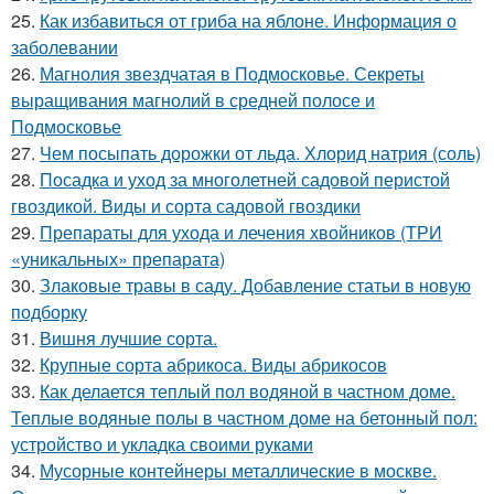
25.
Как избавиться от гриба на яблоне. Информация о
заболевании
26.
Магнолия звездчатая в Подмосковье. Секреты
выращивания магнолий в средней полосе и
Подмосковье
27.
Чем посыпать дорожки от льда. Хлорид натрия (соль)
28.
Посадка и уход за многолетней садовой перистой
гвоздикой. Виды и сорта садовой гвоздики
29.
Препараты для ухода и лечения хвойников (ТРИ
«уникальных» препарата)
30.
Злаковые травы в саду. Добавление статьи в новую
подборку
31.
Вишня лучшие сорта.
32.
Крупные сорта абрикоса. Виды абрикосов
33.
Как делается теплый пол водяной в частном доме.
Теплые водяные полы в частном доме на бетонный пол:
устройство и укладка своими руками
34.
Мусорные контейнеры металлические в москве.