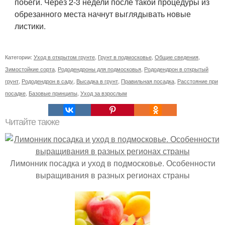
побеги. Через 2-3 недели после такой процедуры из
обрезанного места начнут выглядывать новые
листики.
Категории:
Уход в открытом грунте
,
Грунт в подмосковье
,
Общие сведения
,
Зимостойкие сорта
,
Рододендроны для подмосковья
,
Рододендрон в открытый
грунт
,
Рододендрон в саду
,
Высадка в грунт
,
Правильная посадка
,
Расстояние при
посадке
,
Базовые принципы
,
Уход за взрослым
Читайте также
Лимонник посадка и уход в подмосковье. Особенности
выращивания в разных регионах страны