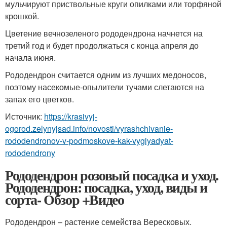
мульчируют приствольные круги опилками или торфяной
крошкой.
Цветение вечнозеленого рододендрона начнется на
третий год и будет продолжаться с конца апреля до
начала июня.
Рододендрон считается одним из лучших медоносов,
поэтому насекомые-опылители тучами слетаются на
запах его цветков.
Источник:
https://krasivyj-
ogorod.zelynyjsad.info/novosti/vyrashchivanie-
rododendronov-v-podmoskove-kak-vyglyadyat-
rododendrony
Рододендрон розовый посадка и уход.
Рододендрон: посадка, уход, виды и
сорта- Обзор +Видео
Рододендрон – растение семейства Вересковых.