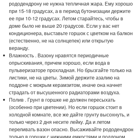
рододендрону не нужна тепличная жара. Ему хорошо
при 15-18 градусах, а в период бутонизации держите
ее при 10-12 градусах. Летом старайтесь, чтобы в
доме было не выше 20 градусов. Если у вас нет
кондиционера, выставьте горшок с цветком на балкон
(естественно, не на солнцепек) или открытую
веранду.
Влажность . Вазону нравятся периодичные
опрыскивания, причем хорошо, если вода в
пульверизаторе прохладная. Но брызгайте только на
листики, не на цветы. Зимой держите азалию на
поддоне с мокрым керамзитом, иначе она начнет
страдать от высушенного радиаторами воздуха.
Полив . Грунт в горшке не должен пересыхать
(особенно при цветении). Но если горшок стоит в
холодной комнате, все же дайте грунту высохнуть, и
только через 2 дня несите лейку. Да и летом
переливать вазон опасно. Высаживайте рододендрон
только в горшки с нижними емкостями и поддоном,