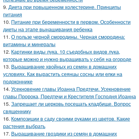
9.
Диета при повышенном холестерине. Принципы
питания
10.
Питание при беременности в первом. Особенности
диеты на этапе вынашивания ребенка
11.
О пользе черной смородины. Черная смородина:
витамины и минералы
12.
Картинки виды лука. 10 съедобных видов лука,
которые можно и нужно выращивать у себя на огороде
13.
Выращивание хвойных из семян в домашних
условиях. Как вырастить сеянцы сосны или елки на
подоконнике
14.
Усекновение главы Иоанна Предтечи. Усекновение
главы Пророка, Предтечи и Крестителя Господня Иоанна
15.
Запрещает ли церковь посещать кладбище. Вопрос
священнику
16.
Композиции в саду своими руками из цветов. Какие
растения выбрать
17.
Выращивание гвоздики из семян в домашних