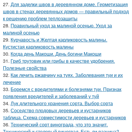
27.
Для заделки швов в деревянном доме. Герметизация
швов в стенах деревянных домов — правильный подход
к решению проблем теплозащиты
28.
Правильный уход за малиной осенью. Уход за
малиной осенью
29.
Курчавость и Желтая карликовость малины.
Кустистая карликовость малины
30.
Когда день Макоши. День богини Макоши
31.
Гриб трутовик или грибы в качестве удобрения.
Полезные свойства
32.
Как лечить ржавчину на туях. Заболевания туи и их
лечение
33.
Боремся с вредителями и болезнями туи. Признак
появления вредителей и заболеваний у туй
34.
Лук длительного хранения сорта. Выбор сорта
35.
Соседство плодовых деревьев и кустарников
таблица. Схема совместимости деревьев и кустарников
36.
Технический сорт винограда, что это значит.
Технический и столовый виноград. Есть ли разница?