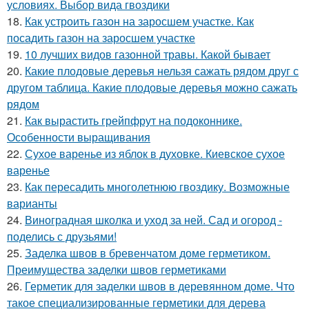
условиях. Выбор вида гвоздики
18.
Как устроить газон на заросшем участке. Как
посадить газон на заросшем участке
19.
10 лучших видов газонной травы. Какой бывает
20.
Какие плодовые деревья нельзя сажать рядом друг с
другом таблица. Какие плодовые деревья можно сажать
рядом
21.
Как вырастить грейпфрут на подоконнике.
Особенности выращивания
22.
Сухое варенье из яблок в духовке. Киевское сухое
варенье
23.
Как пересадить многолетнюю гвоздику. Возможные
варианты
24.
Виноградная школка и уход за ней. Сад и огород -
поделись с друзьями!
25.
Заделка швов в бревенчатом доме герметиком.
Преимущества заделки швов герметиками
26.
Герметик для заделки швов в деревянном доме. Что
такое специализированные герметики для дерева