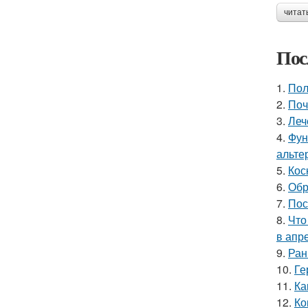
читат
Пос
1.
Пол
2.
Поч
3.
Леч
4.
Фун
альте
5.
Кос
6.
Обр
7.
Пос
8.
Что
в апр
9.
Ран
10.
Ге
11.
Ка
12.
Ко