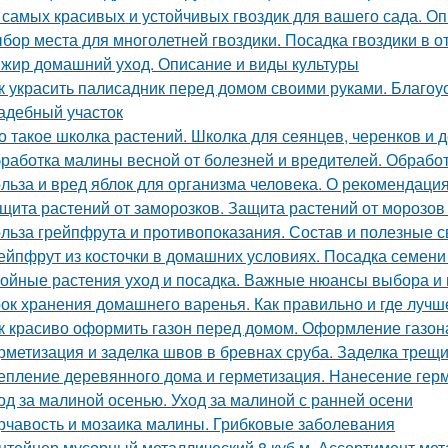
 самых красивых и устойчивых гвоздик для вашего сада. Оп
бор места для многолетней гвоздики. Посадка гвоздики в о
жир домашний уход. Описание и виды культуры
к украсить палисадник перед домом своими руками. Благоу
адебный участок
о такое школка растений. Школка для сеянцев, черенков и 
работка малины весной от болезней и вредителей. Обработ
льза и вред яблок для организма человека. О рекомендаци
щита растений от заморозков. Защита растений от морозо
льза грейпфрута и противопоказания. Состав и полезные 
ейпфрут из косточки в домашних условиях. Посадка семени
ойные растения уход и посадка. Важные нюансы выбора и 
ок хранения домашнего варенья. Как правильно и где лучш
к красиво оформить газон перед домом. Оформление газон
рметизация и заделка швов в бревнах сруба. Заделка трещ
епление деревянного дома и герметизация. Нанесение гер
од за малиной осенью. Уход за малиной с ранней осени
рчавость и мозаика малины. Грибковые заболевания
нтейнер мусорный металлический 8 куб м. Ассортимент мета