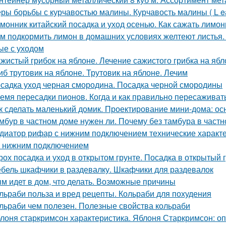
ры борьбы с курчавостью малины. Курчавость малины ( L eaf 
монник китайский посадка и уход осенью. Как сажать лимо
м подкормить лимон в домашних условиях желтеют листья.
ые с уходом
жистый грибок на яблоне. Лечение сажистого грибка на ябл
иб трутовик на яблоне. Трутовик на яблоне. Лечим
садка уход черная смородина. Посадка черной смородины
емя пересадки пионов. Когда и как правильно пересаживат
к сделать маленький домик. Проектирование мини-дома: о
мбур в частном доме нужен ли. Почему без тамбура в частн
диатор рифар с нижним подключением технические характ
 с нижним подключением
рох посадка и уход в открытом грунте. Посадка в открытый 
бель шкафчики в раздевалку. Шкафчики для раздевалок
м идет в дом, что делать. Возможные причины
льраби польза и вред рецепты. Кольраби для похудения
льраби чем полезен. Полезные свойства кольраби
лоня старкримсон характеристика. Яблоня Старкримсон: оп