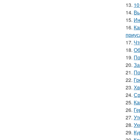
13.
10
14.
Вы
15.
Ин
16.
Ка
приус
17.
Чт
18.
Об
19.
По
20.
За
21.
По
22.
Гр
23.
Хв
24.
Ср
25.
Ка
26.
Ге
27.
Ут
28.
Ух
29.
Ку
30.
Ко