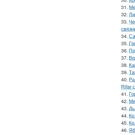
31.
Ме
32.
Ли
33.
Че
связн
34.
Са
35.
Гр
36.
По
37.
Вр
38.
Ка
39.
Та
40.
Ра
Rifar
41.
Го
42.
Ме
43.
Ды
44.
Ко
45.
Ко
46.
Яб