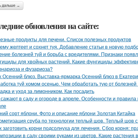
ь дальше →
ледние обновления на сайте:
езные продукты для печени. Список полезных продуктов
ему желтеет и сохнет туя. Добавление статьи в новую подб
ение болезней туй и борьба с вредителями. Признаки появл
гициды для хвойных растений. Какие фунгициды эффективн
рнариоза и фузариоза?
к Осенний блюз. Выставка-ярмарка Осенний блюз в Екатери
аботка туй хомом осенью. Чем обработать тую от болезней
адка и уход за лимонником. Как посадить
 сажают в саду и огороде в апреле. Особенности и правила
еле
ний сорт яблони. Фото и описание яблони Золотая Китайка
рметизация сруба по технологии теплый шов. Теплый шов с
к заготовить корни подсолнуха для лечения. Сбор корня: пр
мпозиции в саду своими руками из цветов. Какие растения 