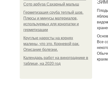
Зимн
Сотр арбуза Сахарный малыш
Плоды
Герметизация сруба теплый шов.
яблок
Плюсы и минусы материалов,
видом
используемых для конопатки и
хране
герметизации
Основ
Круглые наросты на корнях
Все с
малины, что это. Корневой рак.
некот
Описание болезни.
Обычн
Календарь работ на винограднике в
крахм
таблице, на 2020 год