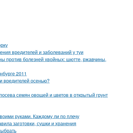
орку
ения вредителей и заболеваний у туи
ы против болезней хвойных: шютте, ржавчины,
нбурге 2011
 и вредителей осенью?
 посева семян овощей и цветов в открытый грунт
воими руками. Каждому ли по плечу
авила заготовки, сушки и хранения
выбрать