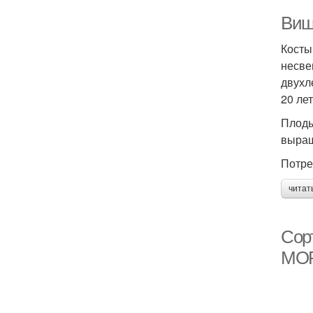
Виш
Косты
несве
двухл
20 лет
Плоды
выращ
Потре
читат
Сор
МОР