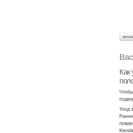
читат
Вас
Как 
пол
Чтобы
подко
Уход 
Ранне
повре
Kendal