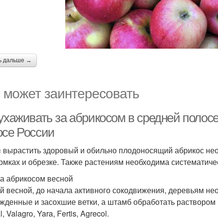
ь дальше →
 может заинтересовать
ухаживать за абрикосом в средней полосе
осе России
 вырастить здоровый и обильно плодоносящий абрикос нео
рмках и обрезке. Также растениям необходима систематичес
за абрикосом весной
й весной, до начала активного сокодвижения, деревьям нео
жденные и засохшие ветки, а штамб обработать раствором 
, Valagro, Yara, Fertis, Agrecol.