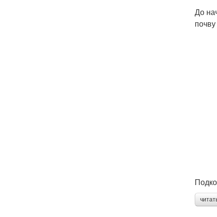
До на
почву
Подко
читат