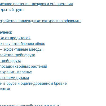
исание растения гвоздика и его цветения
ткрытый грунт
стройство палисадника: как красиво оформить
деленок
ка от вредителей
ях по употреблению яблок
в – эффективные методы
свойства грейпфрута
 грейпфрута
посадки хвойных растений
е хранить варенье
а своими руками
ин в брусе и оцилиндрованном бревне
метика
ллических контейнеров 0,8 куб.м