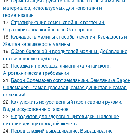
16.
Герметизация сруба теплый шов. Плюсы и минусы
материалов, используемых для конопатки и
герметизации
17.
Стратификация семян хвойных растений.
Стратификация хвойных по Greenpeace
18.
Курчавость малины способы лечения. Курчавость и
Желтая карликовость малины
19.
Обзор болезней и вредителей малины. Добавление
статьи в новую подборку
20.
Посадка и пересадка лимонника китайского.
Агротехнические требования
21.
Барон Солемахер сорт земляники. Земляника Барон
Солемахер - самая красивая, самая душистая и самая
полезная!
22.
Как уложить искусственный газон своими руками.
Виды искусственных газонов
23.
5 продуктов для здоровья щитовидки. Полезное
питание для щитовидной железы
24.
Перец сладкий выращивание. Выращивание