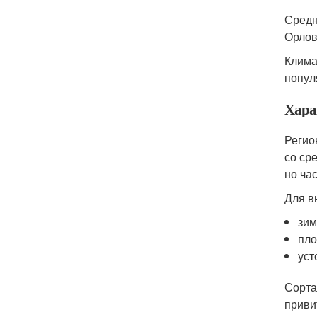
Средн
Орлов
Клима
попул
Хара
Регио
со ср
но ча
Для в
зим
пло
уст
Сорта
приви