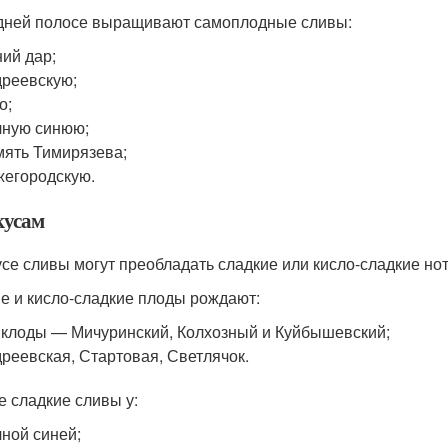
дней полосе выращивают самоплодные сливы:
ий дар;
реевскую;
о;
ную синюю;
ять Тимирязева;
егородскую.
кусам
усе сливы могут преобладать сладкие или кисло-сладкие нот
е и кисло-сладкие плоды рождают:
клоды — Мичуринский, Колхозный и Куйбышевский;
реевская, Стартовая, Светлячок.
 сладкие сливы у:
ной синей;