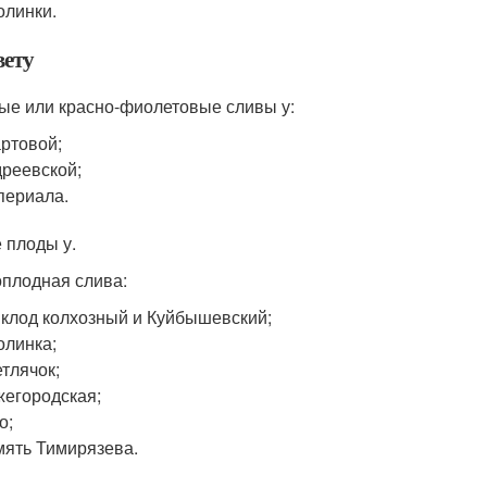
линки.
вету
ые или красно-фиолетовые сливы у:
ртовой;
реевской;
периала.
 плоды у.
плодная слива:
клод колхозный и Куйбышевский;
линка;
тлячок;
егородская;
о;
ять Тимирязева.