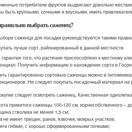
менные потребители фруктов выдвигают довольно жесткие 
ы быть крупными, сочными и вкусными, иметь привлекател
правильно выбрать саженец?
ыборе саженца для посадки руководствуются такими прави
упать лучше сорт, районированный в данной местности.
 гарантия того, что растение приспособлено к местному кл
енциал. Получить информацию о нахождении сорта в Госре
ить гарантированно сортовые саженцы можно в питомниках
екционеров. Не следует покупать посадочный материал на 
окупке следует осмотреть саженец. Качественная однолетка
ота привитого саженцы 100-120 см, корнесобственного – до
щина стволика не менее 1,5 см;
а не имеет трещин, ранок, язвочек, мокрых участков;
еги гибкие, с хорошо сформированными почками;