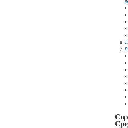
д
С
Л
Сор
Сре