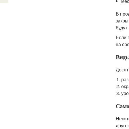
мес
В про
закры
будут 
Если 
на ср
Вид
Десят
раз
окр
уро
Само
Некот
друго