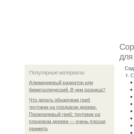
Сор
для
Сод
Популярные материалы
С
Алюминиевый радиатор или
биметаллический. В чем разница?
Что делать обнаружив гриб
трутовик на плодовом дереве.
Прожорливый гриб: трутовик на
плодовом дереве — очень плохая
примета