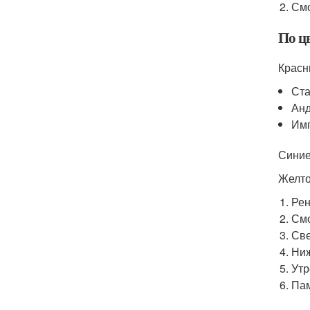
Смо
По ц
Красн
Ста
Анд
Им
Синие
Желто
Рен
Смо
Све
Ниж
Утр
Пам