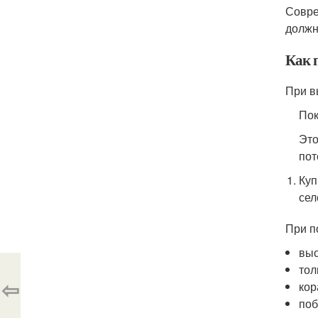
Совре
должн
Как 
При в
Пок
Это
пот
Куп
сел
При п
выс
тол
⇦
кор
поб