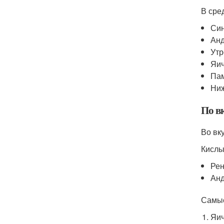
В сре
Син
Анд
Утр
Яич
Пам
Ниж
По в
Во вк
Кислы
Рен
Анд
Самые
Яич