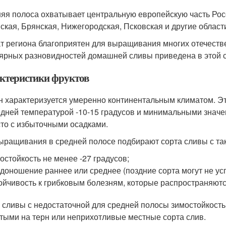
яя полоса охватывает центральную европейскую часть Рос
ская, Брянская, Нижегородская, Псковская и другие области
т региона благоприятен для выращивания многих отечеств
ярных разновидностей домашней сливы приведена в этой с
ктеристики фруктов
н характеризуется умеренно континентальным климатом. Эт
едней температурой -10-15 градусов и минимальными значен
сто с избыточными осадками.
ыращивания в средней полосе подбирают сорта сливы с так
остойкость не менее -27 градусов;
доношение раннее или среднее (поздние сорта могут не усп
ойчивость к грибковым болезням, которые распространяютс
 сливы с недостаточной для средней полосы зимостойкост
тыми на терн или неприхотливые местные сорта слив.