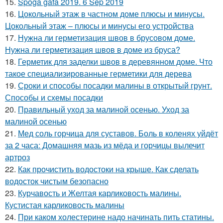
15.
Spoga gafa 2019. 6 Sep 2019
16.
Цокольный этаж в частном доме плюсы и минусы.
Цокольный этаж – плюсы и минусы его устройства
17.
Нужна ли герметизация швов в брусовом доме.
Нужна ли герметизация швов в доме из бруса?
18.
Герметик для заделки швов в деревянном доме. Что
такое специализированные герметики для дерева
19.
Сроки и способы посадки малины в открытый грунт.
Способы и схемы посадки
20.
Правильный уход за малиной осенью. Уход за
малиной осенью
21.
Мед соль горчица для суставов. Боль в коленях уйдёт
за 2 часа: Домашняя мазь из мёда и горчицы вылечит
артроз
22.
Как прочистить водостоки на крыше. Как сделать
водосток чистым безопасно
23.
Курчавость и Желтая карликовость малины.
Кустистая карликовость малины
24.
При каком холестерине надо начинать пить статины.