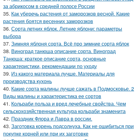
за абрикосом в средней полосе России
35.
Как уберечь растения от заморозков весной. Какие
растения боятся весенних заморозков
36.
Сорта летних яблок. Летние яблони: параметры
выбора
37.
Зимняя яблоня сорта. Всё про зимние сорта яблок
38.
Виноград танюша описание сорта. Виноград
Танюша: краткое описание сорта, основные
характеристики, рекомендации по уходу
39.
Из какого материала лучше. Материалы для
производства кухонь
40.
Какие сорта малины лучше сажать в Подмосковье. 2
Виды малины и характеристика ее сортов
41.
Кольраби польза и вред лечебные свойства. Чем
сельскохозяйственная культура кольраби знаменита
42.
Праздник Флора и Лавра в россии.
43.
Заготовка корень подсолнуха. Как не ошибиться при
покупке корней или при их заготовке