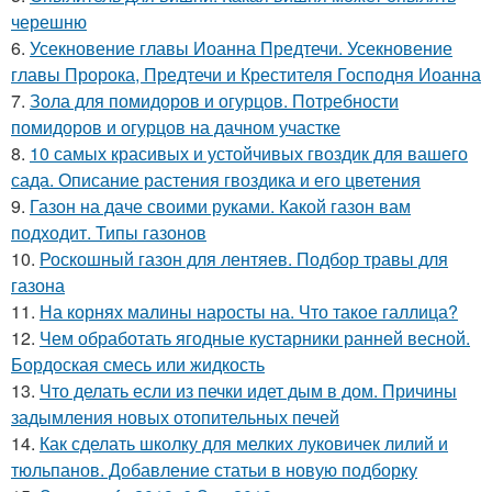
черешню
6.
Усекновение главы Иоанна Предтечи. Усекновение
главы Пророка, Предтечи и Крестителя Господня Иоанна
7.
Зола для помидоров и огурцов. Потребности
помидоров и огурцов на дачном участке
8.
10 самых красивых и устойчивых гвоздик для вашего
сада. Описание растения гвоздика и его цветения
9.
Газон на даче своими руками. Какой газон вам
подходит. Типы газонов
10.
Роскошный газон для лентяев. Подбор травы для
газона
11.
На корнях малины наросты на. Что такое галлица?
12.
Чем обработать ягодные кустарники ранней весной.
Бордоская смесь или жидкость
13.
Что делать если из печки идет дым в дом. Причины
задымления новых отопительных печей
14.
Как сделать школку для мелких луковичек лилий и
тюльпанов. Добавление статьи в новую подборку