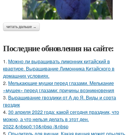
читать дальше →
Последние обновления на сайте:
1.
Можно ли выращивать лимонник китайский в
квартире. Выращивание Лимонника Китайского в
домашних условиях.
2.
Мелькающие мушки перед глазами. Мелькание
«мушек» перед глазами: причины возникновения
3.
Выращивание гвоздики от А до Я. Виды и сорта
гвоздик
4.
30 апреля 2022 года: какой сегодня праздник, что
можно, а что нельзя делать в этот ден.
2022,&nbsp0:10&nbsp /&nbsp
5.
Опылитель для вишни. Какая вишня может опылять