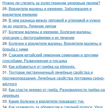
Нужно ли следить за холестерином здоровым людям?
25.
Вредители малины и ежевики. Заболевания и
вредители ежевики
26.
В чем разница между липомой и атеромой и нужно
ли их удалять. Лечение липом
27.
Болезни малины и ежевики. Болезни малины:
описание с фотографиями и их лечение
28.
Болезни и вредители малины. Вредители малины и
борьба с ними
29.
Сажаем китайский лимонник семенами и другими
способами. Размножение и посадка
30.
Как избавиться от грибка на яблонях.
31.
Трутовик лиственничный лечебные свойства и
противопоказания. Лечебные свойства трутовика серно-
жёлтого
32.
Как спасти дерево от гриба. Разновидности грибка на
деревьях
33.
Какие болезни и вредители поражают туи.
34.
Как ухаживать за абрикосом в средней полосе. Уход